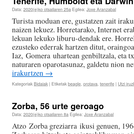
Tenerife, Humboldt eta Darwin
Data:
2020(e)ko otsailaren 25a
Egilea:
Joxe Aranzabal
Turista moduan ere, gustatzen zait irakur
naizen lekuez. Horretarako, Internet erab
lekuan lekuko liburu-dendak ere. Horrel
ezusteko ederrak hartzen ditut, oraingoa
Iaz, Gomera uhartean genbiltzala, eta t
naturaren oparotasunaz, galdetu nion 
irakurtzen
→
Kategoriak
Bidaiak
|
Etiketak
beagle
,
orotava
,
tenerife
|
Utzi iruz
Zorba, 56 urte geroago
Data:
2020(e)ko otsailaren 8a
Egilea:
Joxe Aranzabal
Atzo Zorba greziarra ikusi genuen, 196