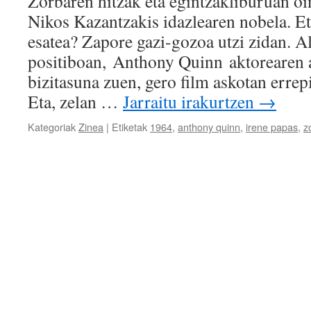
Zorbaren hitzak eta egintzakliburuan oi
Nikos Kazantzakis idazlearen nobela. Et
esatea? Zapore gazi-gozoa utzi zidan. A
positiboan, Anthony Quinn aktorearen 
bizitasuna zuen, gero film askotan errep
Eta, zelan …
Jarraitu irakurtzen
→
Kategoriak
Zinea
|
Etiketak
1964
,
anthony quinn
,
irene papas
,
z