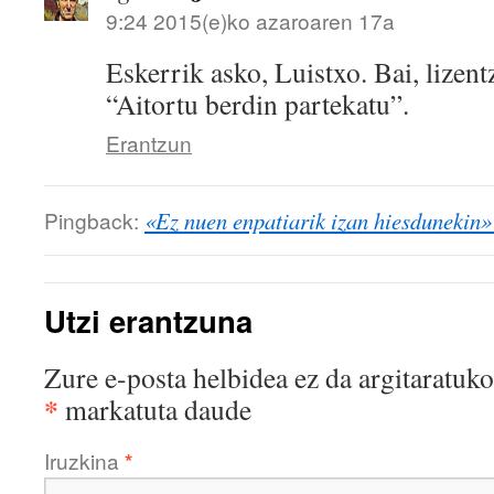
9:24 2015(e)ko azaroaren 17a
Eskerrik asko, Luistxo. Bai, lizent
“Aitortu berdin partekatu”.
Erantzun
Pingback:
«Ez nuen enpatiarik izan hiesdunekin»
Utzi erantzuna
Zure e-posta helbidea ez da argitaratuko
*
markatuta daude
Iruzkina
*