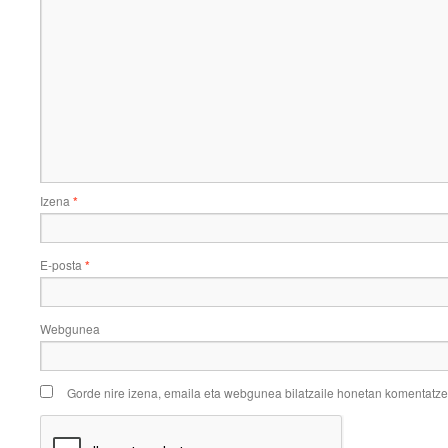
Izena
*
E-posta
*
Webgunea
Gorde nire izena, emaila eta webgunea bilatzaile honetan komentatz