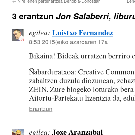
←
Nire lehen partehartzea Behobia-Donostian
Lehe
3 erantzun
Jon Salaberri, libur
Luistxo Fernandez
egilea:
8:53 2015(e)ko azaroaren 17a
Bikaina! Bideak urratzen berriro e
Ñabarduratxoa: Creative Commons 
zabaltzen duzula diozunean, zeha
ZEIN. Zure blogeko loturako bera 
Aitortu-Partekatu lizentzia da, eduk
Erantzun
Joxe Aranzabal
egilea: