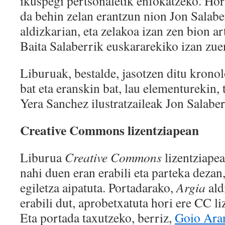
ikuspegi pertsonaletik enfokatzeko. Hor
da behin zelan erantzun nion Jon Salabe
aldizkarian, eta zelakoa izan zen bion ar
Baita Salaberrik euskararekiko izan zuen
Liburuak, bestalde, jasotzen ditu kronol
bat eta eranskin bat, lau elementurekin, t
Yera Sanchez ilustratzaileak Jon Salaber
Creative Commons lizentziapean
Liburua
Creative Commons
lizentziapea
nahi duen eran erabili eta parteka dezan,
egiletza aipatuta. Portadarako,
Argia
ald
erabili dut, aprobetxatuta hori ere CC l
Eta portada taxutzeko, berriz,
Goio Ara