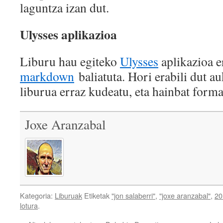
laguntza izan dut.
Ulysses aplikazioa
Liburu hau egiteko
Ulysses
aplikazioa er
markdown
baliatuta. Hori erabili dut a
liburua erraz kudeatu, eta hainbat forma
Joxe Aranzabal
Kategoria:
Liburuak
Etiketak
"jon salaberri"
,
"joxe aranzabal"
,
20
lotura
.