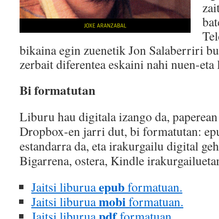
zai
bat
Tel
bikaina egin zuenetik Jon Salaberriri b
zerbait diferentea eskaini nahi nuen-eta 
Bi formatutan
Liburu hau digitala izango da, paperean 
Dropbox-en jarri dut, bi formatutan: e
estandarra da, eta irakurgailu digital ge
Bigarrena, ostera, Kindle irakurgailueta
epub
Jaitsi liburua
formatuan.
mobi
Jaitsi liburua
formatuan.
pdf
Jaitsi liburua
formatuan.