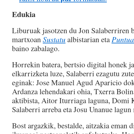
Edukia
Liburuak jasotzen du Jon Salaberriren bi
martxoan
Sustatu
albistarian eta
Puntua
baino zabalago.
Horrekin batera, bertsio digital honek j
elkarrizketa luze, Salaberri ezagutu zut
eginak: Jose Manuel Agud Aparicio dok
Ardanza lehendakari ohia, Txerra Bolin
aktibista, Aitor Iturriaga laguna, Domi 
Salaberri arreba eta Josu Unanue lagun
Bost argazkik, bestalde, aitzakia eman d