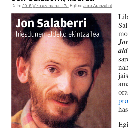
Data:
2015(e)ko azaroaren 17a
Egilea:
Joxe Aranzabal
Lib
Sal
mon
Jon
ald
sar
na
jai
ama
ora
pro
has
Egi