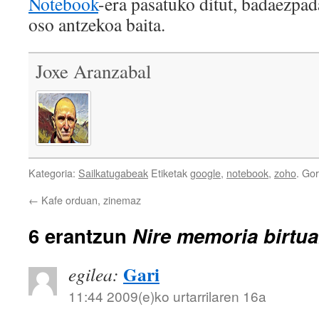
Notebook
-era pasatuko ditut, badaezpad
oso antzekoa baita.
Joxe Aranzabal
Kategoria:
Sailkatugabeak
Etiketak
google
,
notebook
,
zoho
. Go
←
Kafe orduan, zinemaz
6 erantzun
Nire memoria birtua
Gari
egilea:
11:44 2009(e)ko urtarrilaren 16a