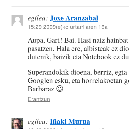
Joxe Aranzabal
egilea:
15:29 2009(e)ko urtarrilaren 16a
Aupa, Gari! Bai. Hasi naiz hainba
pasatzen. Hala ere, albisteak ez d
dutenik, baizik eta Notebook ez du
Superandokik dioena, berriz, egia 
Googlen esku, eta horrelakoetan g
Barbaraz 😉
Erantzun
Iñaki Murua
egilea: