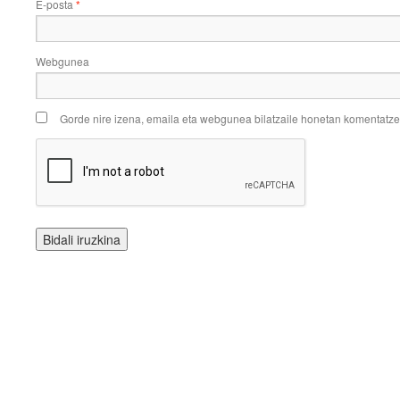
E-posta
*
Webgunea
Gorde nire izena, emaila eta webgunea bilatzaile honetan komentatz