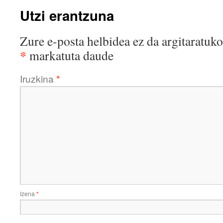
Utzi erantzuna
Zure e-posta helbidea ez da argitaratuko
*
markatuta daude
Iruzkina
*
Izena
*