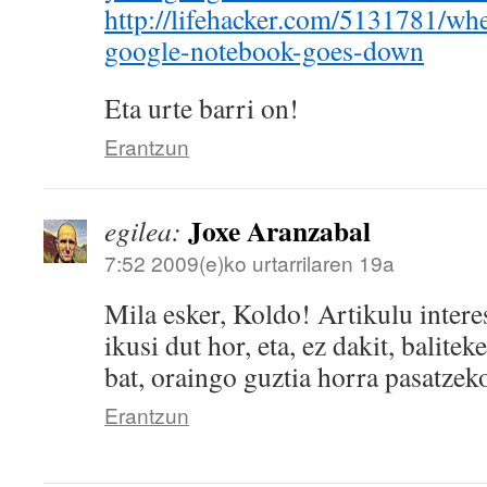
http://lifehacker.com/5131781/wh
google-notebook-goes-down
Eta urte barri on!
Erantzun
Joxe Aranzabal
egilea:
7:52 2009(e)ko urtarrilaren 19a
Mila esker, Koldo! Artikulu intere
ikusi dut hor, eta, ez dakit, balitek
bat, oraingo guztia horra pasatzek
Erantzun