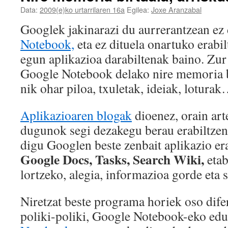
Data:
2009(e)ko urtarrilaren 16a
Egilea:
Joxe Aranzabal
Googlek jakinarazi du aurrerantzean ez
Notebook,
eta ez dituela onartuko erabil
egun aplikazioa darabiltenak baino. Zur 
Google Notebook delako nire memoria bi
nik ohar piloa, txuletak, ideiak, lotura
Aplikazioaren blogak
dioenez, orain art
dugunok segi dezakegu berau erabiltzen,
digu Googlen beste zenbait aplikazio era
Google Docs, Tasks, Search Wiki,
etab
lortzeko, alegia, informazioa gorde eta s
Niretzat beste programa horiek oso dife
poliki-poliki, Google Notebook-eko ed