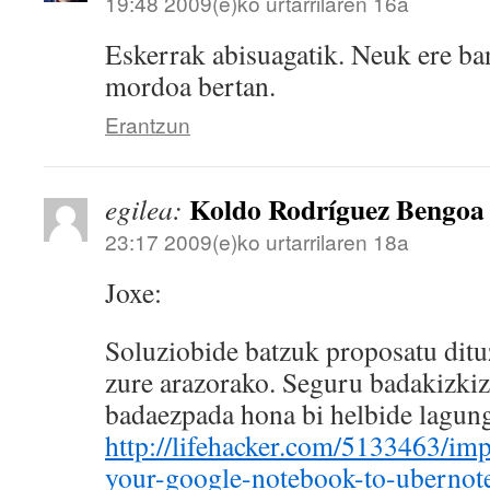
19:48 2009(e)ko urtarrilaren 16a
Eskerrak abisuagatik. Neuk ere b
mordoa bertan.
Erantzun
Koldo Rodríguez Bengoa
egilea:
23:17 2009(e)ko urtarrilaren 18a
Joxe:
Soluziobide batzuk proposatu ditu
zure arazorako. Seguru badakizkiz
badaezpada hona bi helbide lagung
http://lifehacker.com/5133463/imp
your-google-notebook-to-ubernot