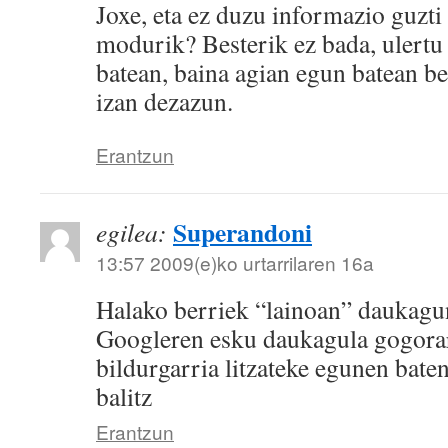
Joxe, eta ez duzu informazio guzti
modurik? Besterik ez bada, ulertu
batean, baina agian egun batean b
izan dezazun.
Erantzun
Superandoni
egilea:
13:57 2009(e)ko urtarrilaren 16a
Halako berriek “lainoan” daukagu
Googleren esku daukagula gogora
bildurgarria litzateke egunen bate
balitz
Erantzun