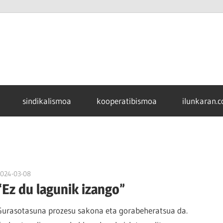
sindikalismoa
kooperatibismoa
ilunkaran.
2024-03-08
naroa
“
Ez du lagunik izango”
Gurasotasuna prozesu sakona eta gorabeheratsua da.