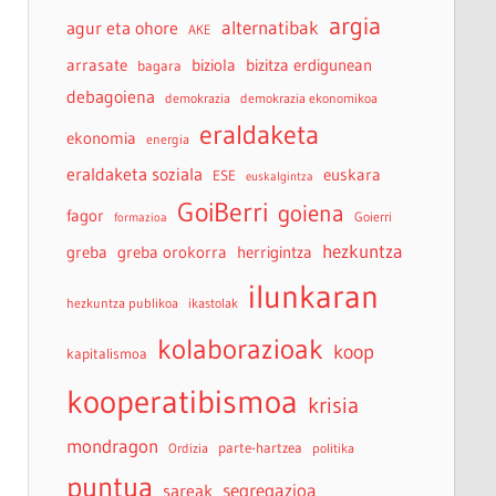
argia
agur eta ohore
alternatibak
AKE
arrasate
biziola
bizitza erdigunean
bagara
debagoiena
demokrazia
demokrazia ekonomikoa
eraldaketa
ekonomia
energia
eraldaketa soziala
euskara
ESE
euskalgintza
GoiBerri
goiena
fagor
Goierri
formazioa
hezkuntza
greba
greba orokorra
herrigintza
ilunkaran
hezkuntza publikoa
ikastolak
kolaborazioak
koop
kapitalismoa
kooperatibismoa
krisia
mondragon
parte-hartzea
Ordizia
politika
puntua
sareak
segregazioa