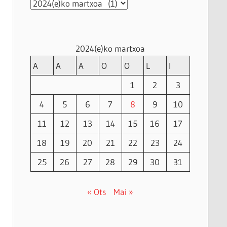
Artxiboak
2024(e)ko martxoa
A
A
A
O
O
L
I
1
2
3
4
5
6
7
8
9
10
11
12
13
14
15
16
17
18
19
20
21
22
23
24
25
26
27
28
29
30
31
« Ots
Mai »