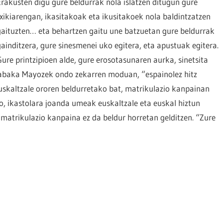
Erakusten digu gure beldurrak nola islatzen ditugun gure
txikiarengan, ikasitakoak eta ikusitakoek nola baldintzatzen
gaituzten… eta behartzen gaitu une batzuetan gure beldurrak
gainditzera, gure sinesmenei uko egitera, eta apustuak egitera.
Gure printzipioen alde, gure erosotasunaren aurka, sinetsita
 Labaka Mayozek ondo zekarren moduan, “espainolez hitz
uskaltzale ororen beldurretako bat, matrikulazio kanpainan
o, ikastolara joanda umeak euskaltzale eta euskal hiztun
matrikulazio kanpaina ez da beldur horretan gelditzen. “Zure