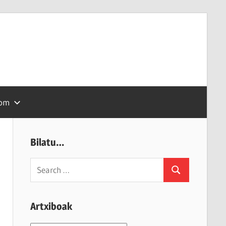
com
Bilatu…
Search
Search
for:
Artxiboak