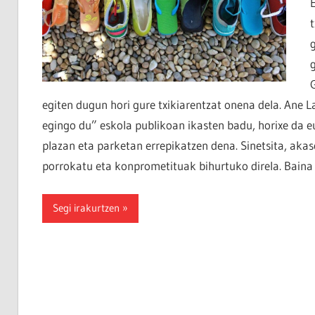
egiten dugun hori gure txikiarentzat onena dela. Ane
egingo du” eskola publikoan ikasten badu, horixe da e
plazan eta parketan errepikatzen dena. Sinetsita, akas
porrokatu eta konprometituak bihurtuko direla. Baina 
Segi irakurtzen