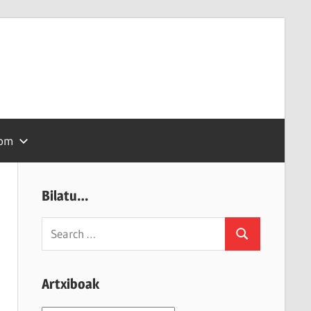
com
Bilatu…
Search
Search
for:
Artxiboak