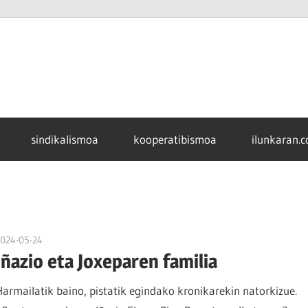
sindikalismoa
kooperatibismoa
ilunkaran.
2024-05-24
naroa
Iñazio eta Joxeparen familia
Harmailatik baino, pistatik egindako kronikarekin natorkizue.