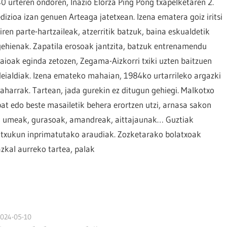
40 urteren ondoren, Iñazio Elorza Ping Pong txapelketaren 2.
edizioa izan genuen Arteaga jatetxean. Izena ematera goiz iritsi
ziren parte-hartzaileak, atzerritik batzuk, baina eskualdetik
gehienak. Zapatila erosoak jantzita, batzuk entrenamendu
saioak eginda zetozen, Zegama-Aizkorri txiki uzten baitzuen
deialdiak. Izena emateko mahaian, 1984ko urtarrileko argazki
zaharrak. Tartean, jada gurekin ez ditugun gehiegi. Malkotxo
bat edo beste masailetik behera erortzen utzi, arnasa sakon
k, umeak, gurasoak, amandreak, aittajaunak… Guztiak
n-txukun inprimatutako araudiak. Zozketarako bolatxoak
kal aurreko tartea, palak
2024-05-10
naroa