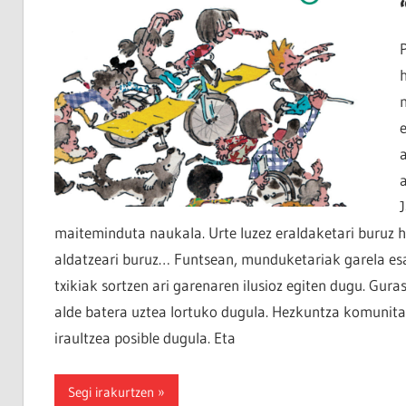
maiteminduta naukala. Urte luzez eraldaketari buruz hi
aldatzeari buruz… Funtsean, munduketariak garela es
txikiak sortzen ari garenaren ilusioz egiten dugu. Gu
alde batera uztea lortuko dugula. Hezkuntza komunitat
iraultzea posible dugula. Eta
Segi irakurtzen