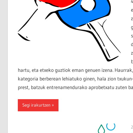
hartu, eta etxeko guztiok eman genuen izena. Haurra
kategoria berberean lehiatuko ginen, hala zion txuku
prest, batzuk entrenamendurako aprobetxatu zuten baz
Segi irakurtzen