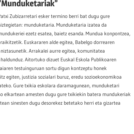
“Munduketariak”
Patxi Zubizarretari esker termino berri bat dugu gure
hiztegietan: munduketaria. Munduketaria izatea da
mundukeriei ezetz esatea, baietz esanda. Mundua konpontzea,
eraikitzetik. Euskararen alde egitea, Babelgo dorrearen
aniztasunetik. Arrakalei aurre egitea, komunitatea
ahaldunduz. Aitortuko dizuet Euskal Eskola Publikoaren
Jaiaren testuinguruan sortu digun kontzeptu honek
tz egiten, justizia sozialari buruz, eredu sozioekonomikoa
ateko. Gure txikia eskolara daramagunean, munduketari
raso elkartean amesten dugu gure txikiekin batera mundukeriak
ean sinesten dugu desorekez betetako herri eta gizartea