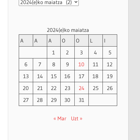
Artxiboak
2024(e)ko maiatza
A
A
A
O
O
L
I
1
2
3
4
5
6
7
8
9
10
11
12
13
14
15
16
17
18
19
20
21
22
23
24
25
26
27
28
29
30
31
« Mar
Uzt »