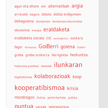
argia
agur eta ohore
alternatibak
AKE
arrasate
biziola
bizitza erdigunean
bagara
debagoiena
demokrazia
demokrazia ekonomikoa
eraldaketa
ekonomia
energia
eraldaketa soziala
euskara
ESE
euskalgintza
GoiBerri
goiena
fagor
Goierri
formazioa
hezkuntza
greba
greba orokorra
herrigintza
ilunkaran
hezkuntza publikoa
ikastolak
kolaborazioak
koop
kapitalismoa
kooperatibismoa
krisia
mondragon
parte-hartzea
Ordizia
politika
puntua
sareak
segregazioa