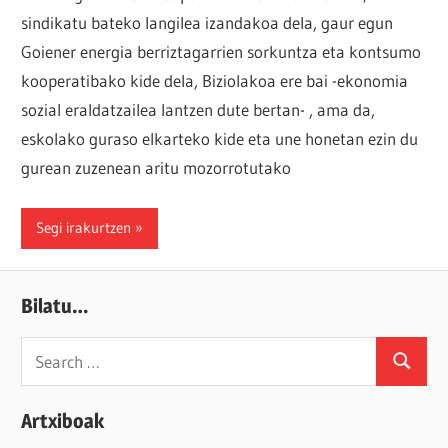
sindikatu bateko langilea izandakoa dela, gaur egun
Goiener energia berriztagarrien sorkuntza eta kontsumo
kooperatibako kide dela, Biziolakoa ere bai -ekonomia
sozial eraldatzailea lantzen dute bertan- , ama da,
eskolako guraso elkarteko kide eta une honetan ezin du
gurean zuzenean aritu mozorrotutako
Segi irakurtzen
Bilatu…
Search
Search
for:
Artxiboak