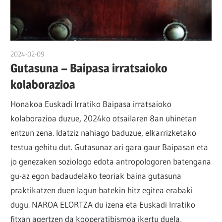
2024-02-09
naroa
Gutasuna – Baipasa irratsaioko
kolaborazioa
Honakoa Euskadi Irratiko Baipasa irratsaioko
kolaborazioa duzue, 2024ko otsailaren 8an uhinetan
entzun zena. Idatziz nahiago baduzue, elkarrizketako
testua gehitu dut. Gutasunaz ari gara gaur Baipasan eta
jo genezaken soziologo edota antropologoren batengana
gu-az egon badaudelako teoriak baina gutasuna
praktikatzen duen lagun batekin hitz egitea erabaki
dugu. NAROA ELORTZA du izena eta Euskadi Irratiko
fitxan agertzen da kooperatibismoa ikertu duela,