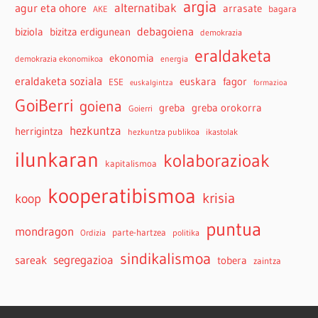
argia
agur eta ohore
alternatibak
arrasate
bagara
AKE
debagoiena
biziola
bizitza erdigunean
demokrazia
eraldaketa
ekonomia
demokrazia ekonomikoa
energia
eraldaketa soziala
euskara
fagor
ESE
euskalgintza
formazioa
GoiBerri
goiena
greba
greba orokorra
Goierri
hezkuntza
herrigintza
hezkuntza publikoa
ikastolak
ilunkaran
kolaborazioak
kapitalismoa
kooperatibismoa
krisia
koop
puntua
mondragon
parte-hartzea
Ordizia
politika
sindikalismoa
sareak
segregazioa
tobera
zaintza