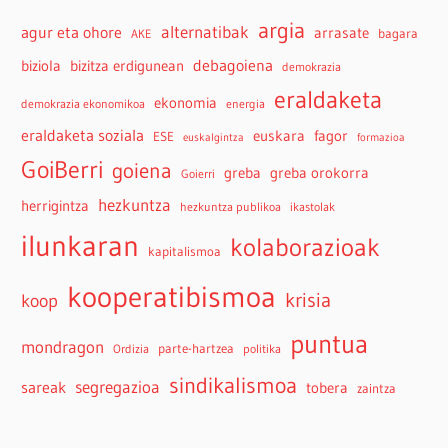
argia
agur eta ohore
alternatibak
arrasate
bagara
AKE
debagoiena
biziola
bizitza erdigunean
demokrazia
eraldaketa
ekonomia
demokrazia ekonomikoa
energia
eraldaketa soziala
euskara
fagor
ESE
euskalgintza
formazioa
GoiBerri
goiena
greba
greba orokorra
Goierri
hezkuntza
herrigintza
hezkuntza publikoa
ikastolak
ilunkaran
kolaborazioak
kapitalismoa
kooperatibismoa
krisia
koop
puntua
mondragon
parte-hartzea
Ordizia
politika
sindikalismoa
sareak
segregazioa
tobera
zaintza