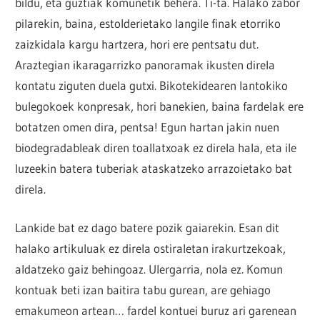
bildu, eta guztiak komunetik behera. Ti-ta. Halako zabor
pilarekin, baina, estolderietako langile finak etorriko
zaizkidala kargu hartzera, hori ere pentsatu dut.
Araztegian ikaragarrizko panoramak ikusten direla
kontatu ziguten duela gutxi. Bikotekidearen lantokiko
bulegokoek konpresak, hori banekien, baina fardelak ere
botatzen omen dira, pentsa! Egun hartan jakin nuen
biodegradableak diren toallatxoak ez direla hala, eta ile
luzeekin batera tuberiak ataskatzeko arrazoietako bat
direla.
Lankide bat ez dago batere pozik gaiarekin. Esan dit
halako artikuluak ez direla ostiraletan irakurtzekoak,
aldatzeko gaiz behingoaz. Ulergarria, nola ez. Komun
kontuak beti izan baitira tabu gurean, are gehiago
emakumeon artean… fardel kontuei buruz ari garenean