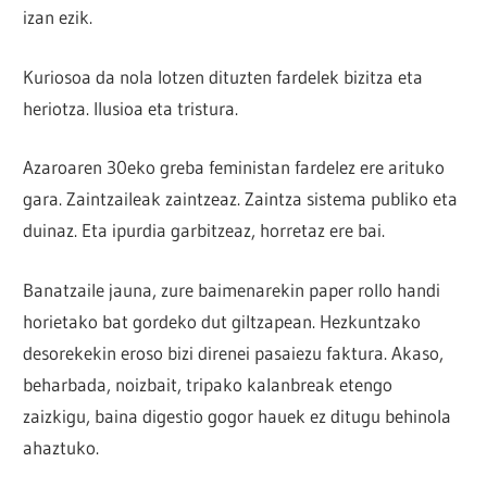
izan ezik.
Kuriosoa da nola lotzen dituzten fardelek bizitza eta
heriotza. Ilusioa eta tristura.
Azaroaren 30eko greba feministan fardelez ere arituko
gara. Zaintzaileak zaintzeaz. Zaintza sistema publiko eta
duinaz. Eta ipurdia garbitzeaz, horretaz ere bai.
Banatzaile jauna, zure baimenarekin paper rollo handi
horietako bat gordeko dut giltzapean. Hezkuntzako
desorekekin eroso bizi direnei pasaiezu faktura. Akaso,
beharbada, noizbait, tripako kalanbreak etengo
zaizkigu, baina digestio gogor hauek ez ditugu behinola
ahaztuko.