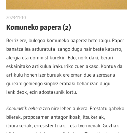
2023-11-10
naroa
Komuneko papera (2)
Berriz ere, bulegoa komuneko paperez bete zaigu. Paper
banatzailea arduratuta izango dugu hainbeste katarro,
alergia eta doministikurekin. Edo, nork daki, berari
eskainitako artikulua irakurriko zuen akaso. Kontua da
artikulu honen izenburuak ere eman duela zeresana
gurean: gehiengo sinplez erabaki behar izan dugu
lankideok, ezin adostasunik lortu.
Komunetik behera
zen nire lehen aukera. Prestatu gabeko
bilerak, proposamen antagonikoak, itsukeriak,
itxurakeriak, erresistentziak… eta txermenak. Guztiak