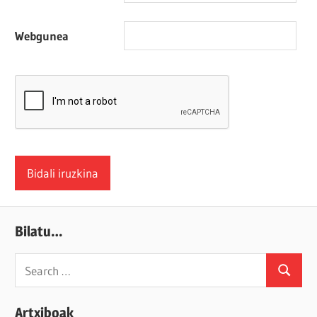
Webgunea
Bilatu…
Search
Search
for:
Artxiboak