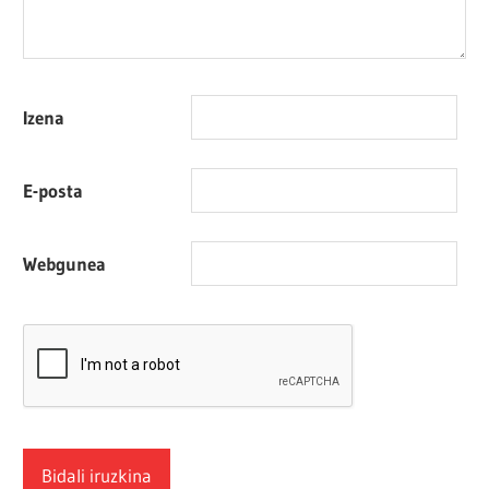
Izena
E-posta
Webgunea