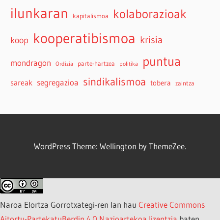
ilunkaran
kolaborazioak
kapitalismoa
kooperatibismoa
krisia
koop
puntua
mondragon
parte-hartzea
Ordizia
politika
sindikalismoa
sareak
segregazioa
tobera
zaintza
WordPress Theme: Wellington by ThemeZee.
Naroa Elortza Gorrotxategi-ren lan hau
Creative Commons
Aitortu-PartekatuBerdin 4.0 Nazioartekoa lizentzia
baten