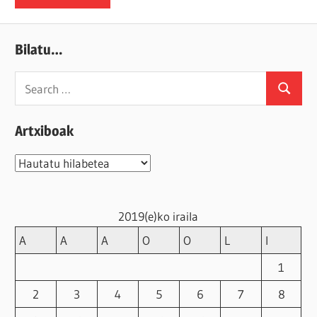
Bilatu…
Search
Search
for:
Artxiboak
Artxiboak
2019(e)ko iraila
A
A
A
O
O
L
I
1
2
3
4
5
6
7
8