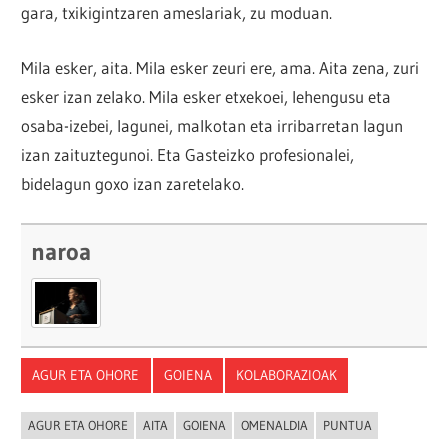
gara, txikigintzaren ameslariak, zu moduan.
Mila esker, aita. Mila esker zeuri ere, ama. Aita zena, zuri
esker izan zelako. Mila esker etxekoei, lehengusu eta
osaba-izebei, lagunei, malkotan eta irribarretan lagun
izan zaituztegunoi. Eta Gasteizko profesionalei,
bidelagun goxo izan zaretelako.
naroa
AGUR ETA OHORE
GOIENA
KOLABORAZIOAK
AGUR ETA OHORE
AITA
GOIENA
OMENALDIA
PUNTUA