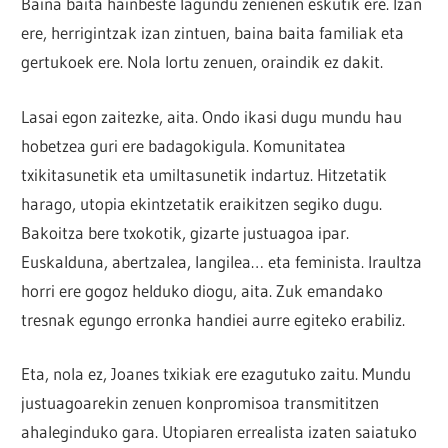
Baina baita hainbeste lagundu zenienen eskutik ere. Izan
ere, herrigintzak izan zintuen, baina baita familiak eta
gertukoek ere. Nola lortu zenuen, oraindik ez dakit.
Lasai egon zaitezke, aita. Ondo ikasi dugu mundu hau
hobetzea guri ere badagokigula. Komunitatea
txikitasunetik eta umiltasunetik indartuz. Hitzetatik
harago, utopia ekintzetatik eraikitzen segiko dugu.
Bakoitza bere txokotik, gizarte justuagoa ipar.
Euskalduna, abertzalea, langilea… eta feminista. Iraultza
horri ere gogoz helduko diogu, aita. Zuk emandako
tresnak egungo erronka handiei aurre egiteko erabiliz.
Eta, nola ez, Joanes txikiak ere ezagutuko zaitu. Mundu
justuagoarekin zenuen konpromisoa transmititzen
ahaleginduko gara. Utopiaren errealista izaten saiatuko