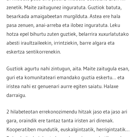
zenetik. Maite zaitugunez inguratuta. Guztiok batuta,
besarkada amaigabeetan murgilduta. Astea ere hala
pasa zenuen, anai-arreba eta ilobez inguratuta. Leku
hotza epel bihurtu zuten guztiek, belarrira xuxurlatutako
abesti iraultzaileekin, irrintziekin, barre algara eta
eskertza sentikorrenekin.
Guztiok agurtu nahi zintugun, aita. Maite zaitugula esan,
guri eta komunitateari emandako guztia eskertu… eta
iristea nahi ez genuenari aurre egiten saiatu. Halaxe
darraigu.
2 hilabeteotan errekonozimendu hitzak jaso eta jaso ari
gara, oraindik ere tantaz tanta iristen ari direnak.
Kooperatiben mundutik, euskalgintzatik, herrigintzatik…