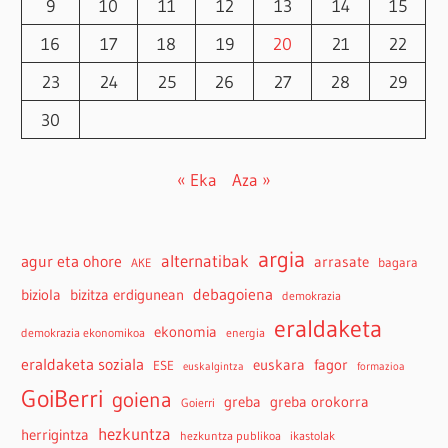
9
10
11
12
13
14
15
16
17
18
19
20
21
22
23
24
25
26
27
28
29
30
« Eka
Aza »
argia
agur eta ohore
alternatibak
arrasate
bagara
AKE
debagoiena
biziola
bizitza erdigunean
demokrazia
eraldaketa
ekonomia
demokrazia ekonomikoa
energia
eraldaketa soziala
euskara
fagor
ESE
euskalgintza
formazioa
GoiBerri
goiena
greba
greba orokorra
Goierri
hezkuntza
herrigintza
hezkuntza publikoa
ikastolak