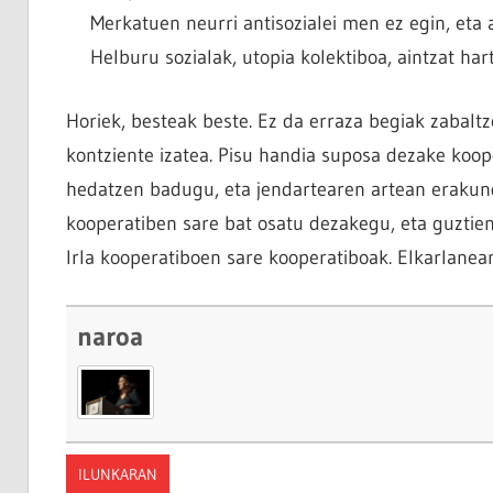
Merkatuen neurri antisozialei men ez egin, eta a
Helburu sozialak, utopia kolektiboa, aintzat har
Horiek, besteak beste. Ez da erraza begiak zabalt
kontziente izatea. Pisu handia suposa dezake koo
hedatzen badugu, eta jendartearen artean erakun
kooperatiben sare bat osatu dezakegu, eta guztien 
Irla kooperatiboen sare kooperatiboak. Elkarlanea
naroa
ILUNKARAN