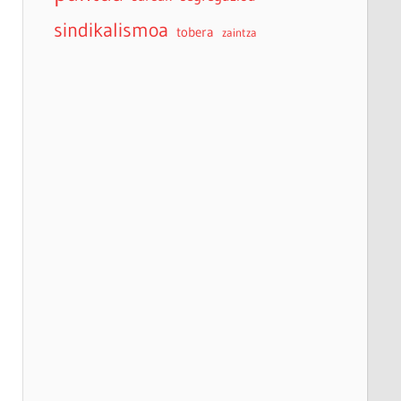
sindikalismoa
tobera
zaintza