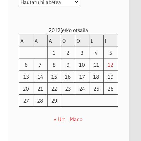
Artxiboak
2012(e)ko otsaila
A
A
A
O
O
L
I
1
2
3
4
5
6
7
8
9
10
11
12
13
14
15
16
17
18
19
20
21
22
23
24
25
26
27
28
29
« Urt
Mar »