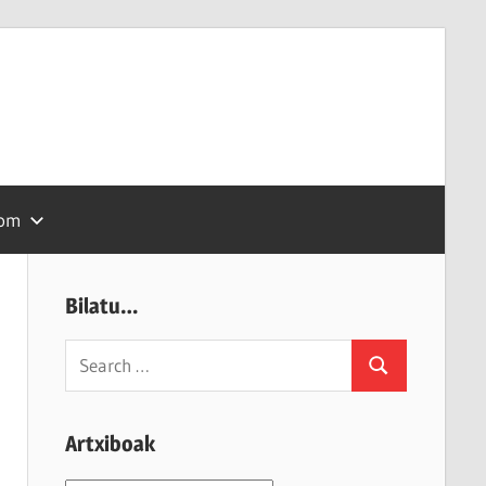
com
Bilatu…
Search
Search
for:
Artxiboak