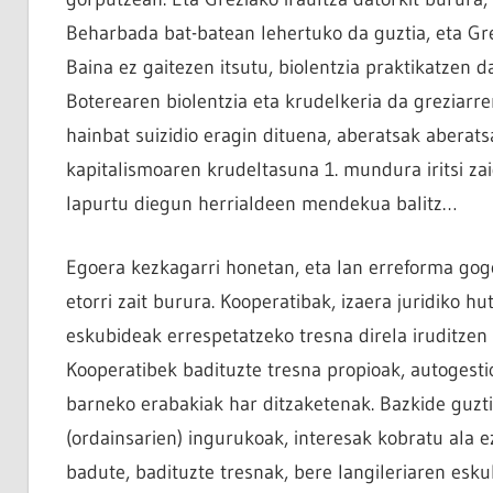
Beharbada bat-batean lehertuko da guztia, eta Grezi
Baina ez gaitezen itsutu, biolentzia praktikatzen d
Boterearen biolentzia eta krudelkeria da greziarr
hainbat suizidio eragin dituena, aberatsak aberat
kapitalismoaren krudeltasuna 1. mundura iritsi zaig
lapurtu diegun herrialdeen mendekua balitz…
Egoera kezkagarri honetan, eta lan erreforma gog
etorri zait burura. Kooperatibak, izaera juridiko hu
eskubideak errespetatzeko tresna direla iruditzen z
Kooperatibek badituzte tresna propioak, autogesti
barneko erabakiak har ditzaketenak. Bazkide guzti
(ordainsarien) ingurukoak, interesak kobratu ala 
badute, badituzte tresnak, bere langileriaren esku