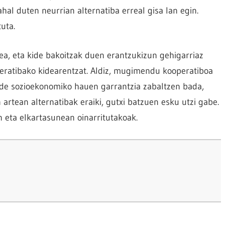
hal duten neurrian alternatiba erreal gisa lan egin.
tuta.
zea, eta kide bakoitzak duen erantzukizun gehigarriaz
peratibako kidearentzat. Aldiz, mugimendu kooperatiboa
de sozioekonomiko hauen garrantzia zabaltzen bada,
artean alternatibak eraiki, gutxi batzuen esku utzi gabe.
n eta elkartasunean oinarritutakoak.