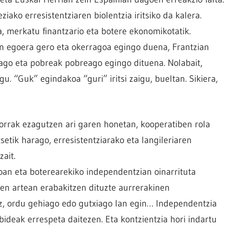
ako erresistentziaren biolentzia iritsiko da kalera.
a, merkatu finantzario eta botere ekonomikotatik.
en egoera gero eta okerragoa egingo duena, Frantzian
sago eta pobreak pobreago egingo dituena. Nolabait,
u. “Guk” egindakoa “guri” iritsi zaigu, bueltan. Sikiera,
orrak ezagutzen ari garen honetan, kooperatiben rola
tsetik harago, erresistentziarako eta langileriaren
ait.
oan eta boterearekiko independentzian oinarrituta
en artean erabakitzen dituzte aurrerakinen
ez, ordu gehiago edo gutxiago lan egin… Independentzia
bideak errespeta daitezen. Eta kontzientzia hori indartu