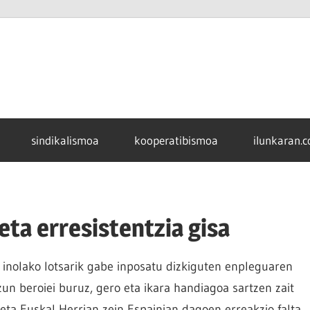
sindikalismoa
kooperatibismoa
ilunkaran.
eta erresistentzia gisa
a inolako lotsarik gabe inposatu dizkiguten enpleguaren
un beroiei buruz, gero eta ikara handiagoa sartzen zait
 eta Euskal Herrian zein Espainian dagoen erreakzio falta.