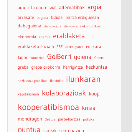
argia
agur eta ohore
alternatibak
AKE
arrasate
biziola
bizitza erdigunean
bagara
debagoiena
demokrazia
demokrazia ekonomikoa
eraldaketa
ekonomia
energia
eraldaketa soziala
euskara
ESE
euskalgintza
GoiBerri
goiena
fagor
Goierri
formazioa
hezkuntza
greba
greba orokorra
herrigintza
ilunkaran
hezkuntza publikoa
ikastolak
kolaborazioak
koop
kapitalismoa
kooperatibismoa
krisia
mondragon
parte-hartzea
Ordizia
politika
puntua
sareak
segregazioa