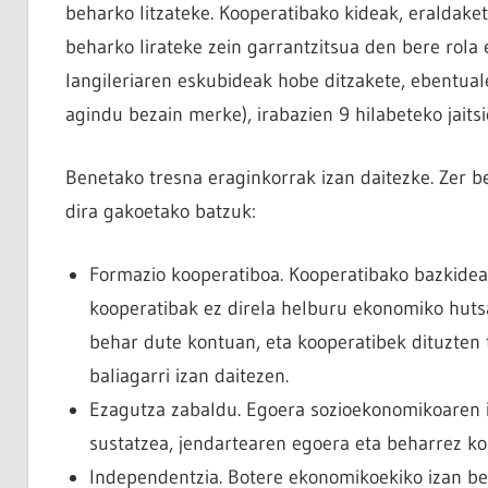
beharko litzateke. Kooperatibako kideak, eraldaket
beharko lirateke zein garrantzitsua den bere rola
langileriaren eskubideak hobe ditzakete, ebentua
agindu bezain merke), irabazien 9 hilabeteko jaits
Benetako tresna eraginkorrak izan daitezke. Zer b
dira gakoetako batzuk:
Formazio kooperatiboa. Kooperatibako bazkideak
kooperatibak ez direla helburu ekonomiko huts
behar dute kontuan, eta kooperatibek dituzten 
baliagarri izan daitezen.
Ezagutza zabaldu. Egoera sozioekonomikoaren i
sustatzea, jendartearen egoera eta beharrez kon
Independentzia. Botere ekonomikoekiko izan be