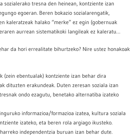
a sozialerako tresna den heinean, kontziente izan
 egungo egoeran. Beren bokazio sozialarengatik,
len kaleratzeak halako “merke” ez egin (gobernuak
ieraren aurrean sistematikoki langileak ez kaleratu…
ehar da hori errealitate bihurtzeko? Nire ustez honakoak
 (zein ebentualak) kontziente izan behar dira
ak dituzten erakundeak. Duten zeresan soziala izan
tresnak ondo ezagutu, benetako alternatiba izateko
nguruko informazioa/formazioa izatea, kultura soziala
tziente izateko, eta beren rola argiago ikusteko.
harreko independentzia buruan izan behar dute.