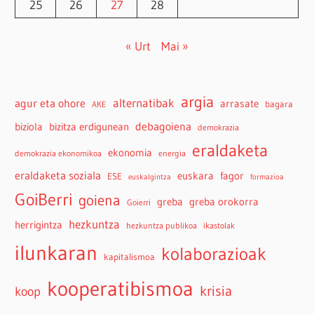
25
26
27
28
« Urt
Mai »
argia
agur eta ohore
alternatibak
arrasate
bagara
AKE
debagoiena
biziola
bizitza erdigunean
demokrazia
eraldaketa
ekonomia
demokrazia ekonomikoa
energia
eraldaketa soziala
euskara
fagor
ESE
euskalgintza
formazioa
GoiBerri
goiena
greba
greba orokorra
Goierri
hezkuntza
herrigintza
hezkuntza publikoa
ikastolak
ilunkaran
kolaborazioak
kapitalismoa
kooperatibismoa
krisia
koop