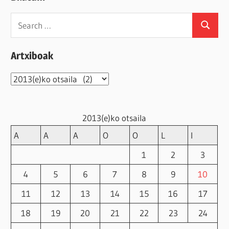
Search
Search
for:
Artxiboak
Artxiboak
2013(e)ko otsaila
A
A
A
O
O
L
I
1
2
3
4
5
6
7
8
9
10
11
12
13
14
15
16
17
18
19
20
21
22
23
24