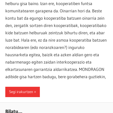
helburu gisa baino. Izan ere, kooperatiben funtsa
komunitatearen garapena da. Oinarrian hori da. Beste
kontu bat da egungo kooperatiba batzuen oinarria zein
den, zergatik sortzen diren kooperatibak, kooperatibako
kide batzuen helburuak zeintzuk bihurtu diren, eta abar
luze bat. Hala ere, ez da nire asmoa kooperatiba batzuen
norabidearen (edo noranzkoaren?) inguruko
hausnarketa egitea, baizik eta azken aldian gero eta
nabarmenago egiten zaidan interkooperazio eta
elkartasunaren garrantzia aldarrikatzea. MONDRAGON
adibide gisa hartzen badugu, bere gorabehera guztiekin,
Segi irakurtzen
Bilatu…