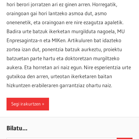
hori berori jorratzen ari ez ginen arren. Horregatik,
oraingoan gai hori lantzeko asmoa dut, asmo
onenenetik, eta oraingoan ere nire ezagutza apaletik.
Badira urte batzuk ikerketan murgilduta nagoela, MU
Enpresagintza-n eta MIKen. Artikuluren bat idazteko
zortea izan dut, ponentzia batzuk aurkeztu, proiektu
batzuetan parte hartu eta doktoretzan murgiltzeko
aukera. Eta horretan ari naiz egun. Nire esperientzia urte
gutxikoa den arren, urteotan ikerketaren baitan
hizkuntzen erabileraren garrantziaz ohartu naiz.
Segi irakurtzen
Bilatu…