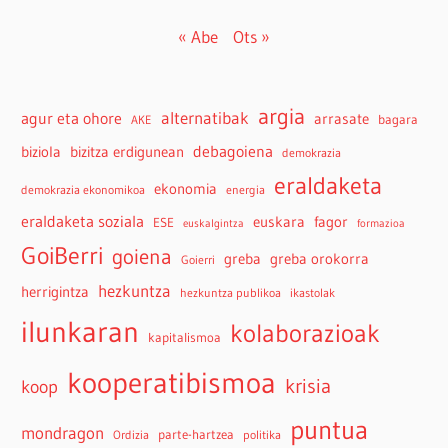
« Abe
Ots »
argia
agur eta ohore
alternatibak
arrasate
bagara
AKE
debagoiena
biziola
bizitza erdigunean
demokrazia
eraldaketa
ekonomia
demokrazia ekonomikoa
energia
eraldaketa soziala
euskara
fagor
ESE
euskalgintza
formazioa
GoiBerri
goiena
greba
greba orokorra
Goierri
hezkuntza
herrigintza
hezkuntza publikoa
ikastolak
ilunkaran
kolaborazioak
kapitalismoa
kooperatibismoa
krisia
koop
puntua
mondragon
parte-hartzea
Ordizia
politika