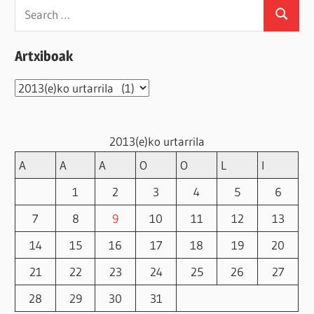
Search
Search
for:
Artxiboak
Artxiboak
2013(e)ko urtarrila
A
A
A
O
O
L
I
1
2
3
4
5
6
7
8
9
10
11
12
13
14
15
16
17
18
19
20
21
22
23
24
25
26
27
28
29
30
31