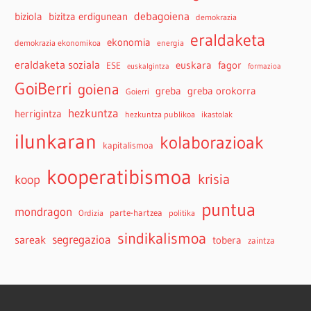
debagoiena
biziola
bizitza erdigunean
demokrazia
eraldaketa
ekonomia
demokrazia ekonomikoa
energia
eraldaketa soziala
euskara
fagor
ESE
euskalgintza
formazioa
GoiBerri
goiena
greba
greba orokorra
Goierri
hezkuntza
herrigintza
hezkuntza publikoa
ikastolak
ilunkaran
kolaborazioak
kapitalismoa
kooperatibismoa
krisia
koop
puntua
mondragon
parte-hartzea
Ordizia
politika
sindikalismoa
sareak
segregazioa
tobera
zaintza