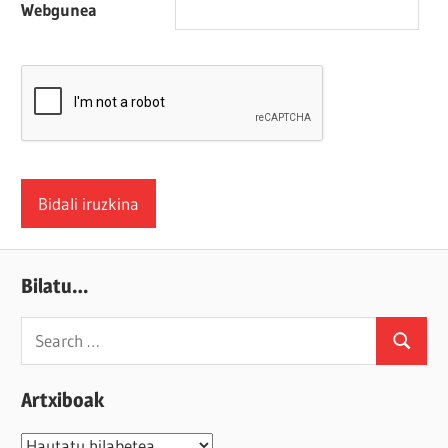
Webgunea
Bilatu…
Search
Search
for:
Artxiboak
Artxiboak