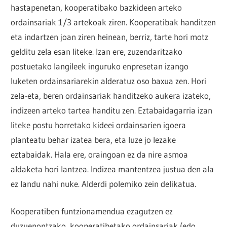
hastapenetan, kooperatibako bazkideen arteko
ordainsariak 1/3 artekoak ziren. Kooperatibak handitzen
eta indartzen joan ziren heinean, berriz, tarte hori motz
gelditu zela esan liteke. Izan ere, zuzendaritzako
postuetako langileek inguruko enpresetan izango
luketen ordainsariarekin alderatuz oso baxua zen. Hori
zela-eta, beren ordainsariak handitzeko aukera izateko,
indizeen arteko tartea handitu zen. Eztabaidagarria izan
liteke postu horretako kideei ordainsarien igoera
planteatu behar izatea bera, eta luze jo lezake
eztabaidak. Hala ere, oraingoan ez da nire asmoa
aldaketa hori lantzea. Indizea mantentzea justua den ala
ez landu nahi nuke. Alderdi polemiko zein delikatua.
Kooperatiben funtzionamendua ezagutzen ez
duzuenontzako, kooperatibetako ordainsariak (edo