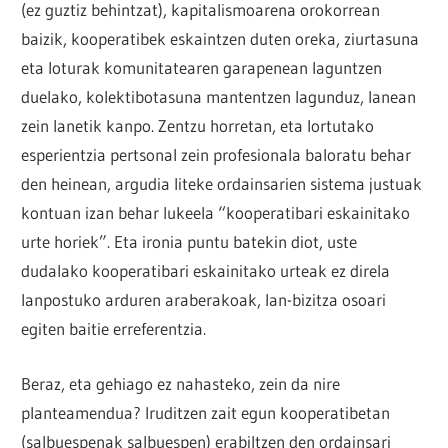
(ez guztiz behintzat), kapitalismoarena orokorrean
baizik, kooperatibek eskaintzen duten oreka, ziurtasuna
eta loturak komunitatearen garapenean laguntzen
duelako, kolektibotasuna mantentzen lagunduz, lanean
zein lanetik kanpo. Zentzu horretan, eta lortutako
esperientzia pertsonal zein profesionala baloratu behar
den heinean, argudia liteke ordainsarien sistema justuak
kontuan izan behar lukeela “kooperatibari eskainitako
urte horiek”. Eta ironia puntu batekin diot, uste
dudalako kooperatibari eskainitako urteak ez direla
lanpostuko arduren araberakoak, lan-bizitza osoari
egiten baitie erreferentzia.
Beraz, eta gehiago ez nahasteko, zein da nire
planteamendua? Iruditzen zait egun kooperatibetan
(salbuespenak salbuespen) erabiltzen den ordainsari