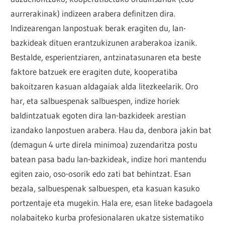
aurrerakinak) indizeen arabera definitzen dira.
Indizearengan lanpostuak berak eragiten du, lan-
bazkideak dituen erantzukizunen araberakoa izanik.
Bestalde, esperientziaren, antzinatasunaren eta beste
faktore batzuek ere eragiten dute, kooperatiba
bakoitzaren kasuan aldagaiak alda litezkeelarik. Oro
har, eta salbuespenak salbuespen, indize horiek
baldintzatuak egoten dira lan-bazkideek arestian
izandako lanpostuen arabera. Hau da, denbora jakin bat
(demagun 4 urte direla minimoa) zuzendaritza postu
batean pasa badu lan-bazkideak, indize hori mantendu
egiten zaio, oso-osorik edo zati bat behintzat. Esan
bezala, salbuespenak salbuespen, eta kasuan kasuko
portzentaje eta mugekin. Hala ere, esan liteke badagoela
nolabaiteko kurba profesionalaren ukatze sistematiko