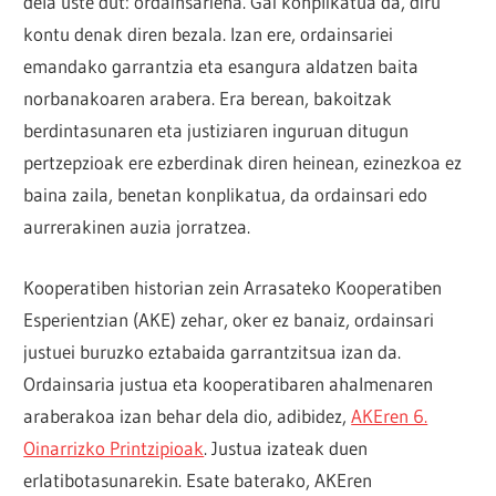
dela uste dut: ordainsariena. Gai konplikatua da, diru
kontu denak diren bezala. Izan ere, ordainsariei
emandako garrantzia eta esangura aldatzen baita
norbanakoaren arabera. Era berean, bakoitzak
berdintasunaren eta justiziaren inguruan ditugun
pertzepzioak ere ezberdinak diren heinean, ezinezkoa ez
baina zaila, benetan konplikatua, da ordainsari edo
aurrerakinen auzia jorratzea.
Kooperatiben historian zein Arrasateko Kooperatiben
Esperientzian (AKE) zehar, oker ez banaiz, ordainsari
justuei buruzko eztabaida garrantzitsua izan da.
Ordainsaria justua eta kooperatibaren ahalmenaren
araberakoa izan behar dela dio, adibidez,
AKEren 6.
Oinarrizko Printzipioak
. Justua izateak duen
erlatibotasunarekin. Esate baterako, AKEren