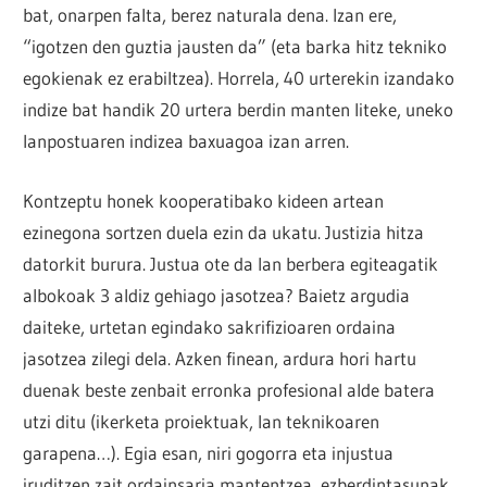
bat, onarpen falta, berez naturala dena. Izan ere,
“igotzen den guztia jausten da” (eta barka hitz tekniko
egokienak ez erabiltzea). Horrela, 40 urterekin izandako
indize bat handik 20 urtera berdin manten liteke, uneko
lanpostuaren indizea baxuagoa izan arren.
Kontzeptu honek kooperatibako kideen artean
ezinegona sortzen duela ezin da ukatu. Justizia hitza
datorkit burura. Justua ote da lan berbera egiteagatik
albokoak 3 aldiz gehiago jasotzea? Baietz argudia
daiteke, urtetan egindako sakrifizioaren ordaina
jasotzea zilegi dela. Azken finean, ardura hori hartu
duenak beste zenbait erronka profesional alde batera
utzi ditu (ikerketa proiektuak, lan teknikoaren
garapena…). Egia esan, niri gogorra eta injustua
iruditzen zait ordainsaria mantentzea, ezberdintasunak