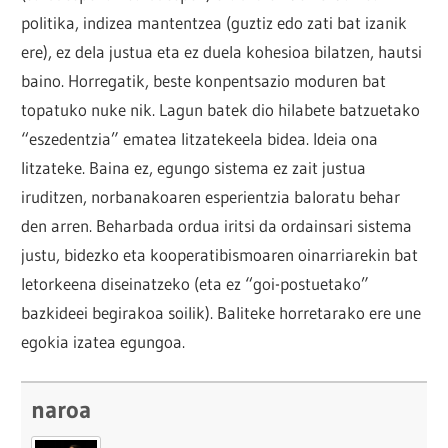
politika, indizea mantentzea (guztiz edo zati bat izanik
ere), ez dela justua eta ez duela kohesioa bilatzen, hautsi
baino. Horregatik, beste konpentsazio moduren bat
topatuko nuke nik. Lagun batek dio hilabete batzuetako
“eszedentzia” ematea litzatekeela bidea. Ideia ona
litzateke. Baina ez, egungo sistema ez zait justua
iruditzen, norbanakoaren esperientzia baloratu behar
den arren. Beharbada ordua iritsi da ordainsari sistema
justu, bidezko eta kooperatibismoaren oinarriarekin bat
letorkeena diseinatzeko (eta ez “goi-postuetako”
bazkideei begirakoa soilik). Baliteke horretarako ere une
egokia izatea egungoa.
naroa