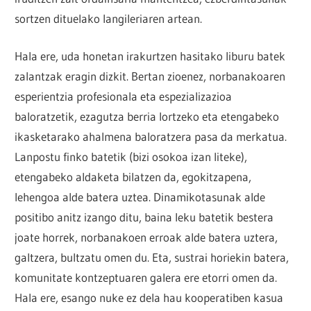
sortzen dituelako langileriaren artean.
Hala ere, uda honetan irakurtzen hasitako liburu batek
zalantzak eragin dizkit. Bertan zioenez, norbanakoaren
esperientzia profesionala eta espezializazioa
baloratzetik, ezagutza berria lortzeko eta etengabeko
ikasketarako ahalmena baloratzera pasa da merkatua.
Lanpostu finko batetik (bizi osokoa izan liteke),
etengabeko aldaketa bilatzen da, egokitzapena,
lehengoa alde batera uztea. Dinamikotasunak alde
positibo anitz izango ditu, baina leku batetik bestera
joate horrek, norbanakoen erroak alde batera uztera,
galtzera, bultzatu omen du. Eta, sustrai horiekin batera,
komunitate kontzeptuaren galera ere etorri omen da.
Hala ere, esango nuke ez dela hau kooperatiben kasua