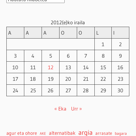
2012(e)ko iraila
A
A
A
O
O
L
I
1
2
3
4
5
6
7
8
9
10
11
12
13
14
15
16
17
18
19
20
21
22
23
24
25
26
27
28
29
30
« Eka
Urr »
argia
agur eta ohore
alternatibak
arrasate
bagara
AKE