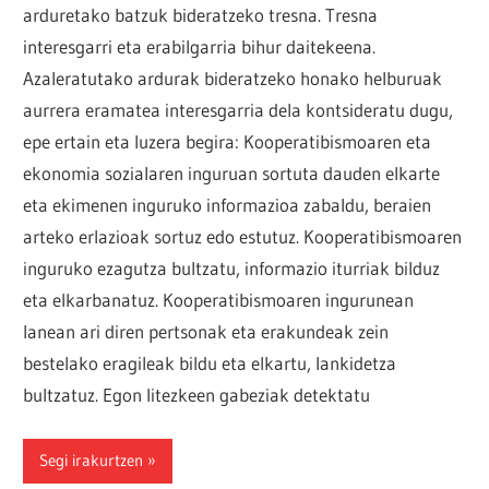
arduretako batzuk bideratzeko tresna. Tresna
interesgarri eta erabilgarria bihur daitekeena.
Azaleratutako ardurak bideratzeko honako helburuak
aurrera eramatea interesgarria dela kontsideratu dugu,
epe ertain eta luzera begira: Kooperatibismoaren eta
ekonomia sozialaren inguruan sortuta dauden elkarte
eta ekimenen inguruko informazioa zabaldu, beraien
arteko erlazioak sortuz edo estutuz. Kooperatibismoaren
inguruko ezagutza bultzatu, informazio iturriak bilduz
eta elkarbanatuz. Kooperatibismoaren ingurunean
lanean ari diren pertsonak eta erakundeak zein
bestelako eragileak bildu eta elkartu, lankidetza
bultzatuz. Egon litezkeen gabeziak detektatu
Segi irakurtzen