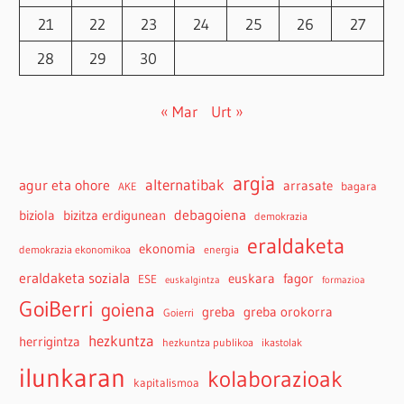
21
22
23
24
25
26
27
28
29
30
« Mar
Urt »
argia
agur eta ohore
alternatibak
arrasate
bagara
AKE
debagoiena
biziola
bizitza erdigunean
demokrazia
eraldaketa
ekonomia
demokrazia ekonomikoa
energia
eraldaketa soziala
euskara
fagor
ESE
euskalgintza
formazioa
GoiBerri
goiena
greba
greba orokorra
Goierri
hezkuntza
herrigintza
hezkuntza publikoa
ikastolak
ilunkaran
kolaborazioak
kapitalismoa