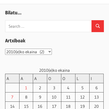
Bilatu…
Search
Search
for:
Artxiboak
Artxiboak
2010(e)ko ekaina
A
A
A
O
O
L
I
1
2
3
4
5
6
7
8
9
10
11
12
13
14
15
16
17
18
19
20