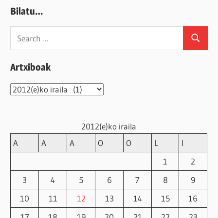
Bilatu…
Search
Search
for:
Artxiboak
Artxiboak
2012(e)ko iraila
A
A
A
O
O
L
I
1
2
3
4
5
6
7
8
9
10
11
12
13
14
15
16
17
18
19
20
21
22
23