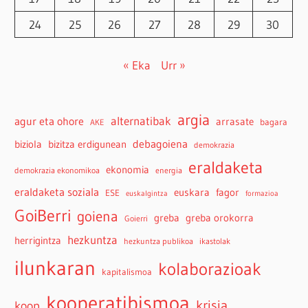
24
25
26
27
28
29
30
« Eka
Urr »
argia
agur eta ohore
alternatibak
arrasate
bagara
AKE
debagoiena
biziola
bizitza erdigunean
demokrazia
eraldaketa
ekonomia
demokrazia ekonomikoa
energia
eraldaketa soziala
euskara
fagor
ESE
euskalgintza
formazioa
GoiBerri
goiena
greba
greba orokorra
Goierri
hezkuntza
herrigintza
hezkuntza publikoa
ikastolak
ilunkaran
kolaborazioak
kapitalismoa
kooperatibismoa
krisia
koop