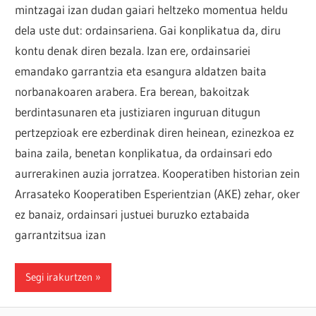
mintzagai izan dudan gaiari heltzeko momentua heldu
dela uste dut: ordainsariena. Gai konplikatua da, diru
kontu denak diren bezala. Izan ere, ordainsariei
emandako garrantzia eta esangura aldatzen baita
norbanakoaren arabera. Era berean, bakoitzak
berdintasunaren eta justiziaren inguruan ditugun
pertzepzioak ere ezberdinak diren heinean, ezinezkoa ez
baina zaila, benetan konplikatua, da ordainsari edo
aurrerakinen auzia jorratzea. Kooperatiben historian zein
Arrasateko Kooperatiben Esperientzian (AKE) zehar, oker
ez banaiz, ordainsari justuei buruzko eztabaida
garrantzitsua izan
Segi irakurtzen