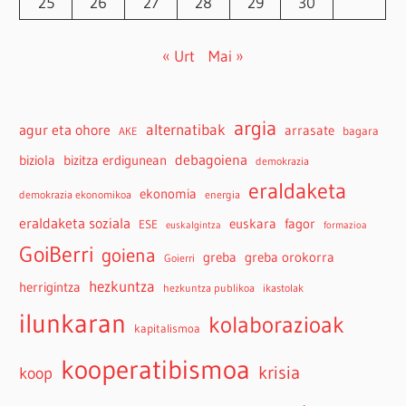
25
26
27
28
29
30
« Urt
Mai »
argia
agur eta ohore
alternatibak
arrasate
bagara
AKE
debagoiena
biziola
bizitza erdigunean
demokrazia
eraldaketa
ekonomia
demokrazia ekonomikoa
energia
eraldaketa soziala
euskara
fagor
ESE
euskalgintza
formazioa
GoiBerri
goiena
greba
greba orokorra
Goierri
hezkuntza
herrigintza
hezkuntza publikoa
ikastolak
ilunkaran
kolaborazioak
kapitalismoa
kooperatibismoa
krisia
koop