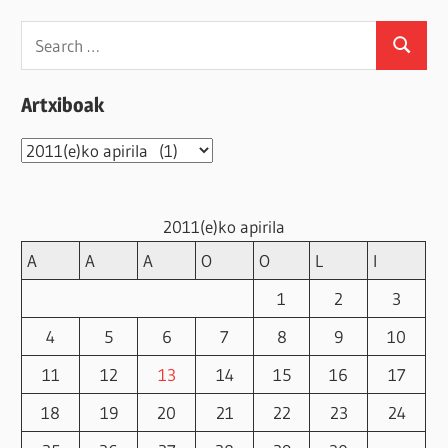
Search
Search
for:
Artxiboak
Artxiboak
2011(e)ko apirila
A
A
A
O
O
L
I
1
2
3
4
5
6
7
8
9
10
11
12
13
14
15
16
17
18
19
20
21
22
23
24