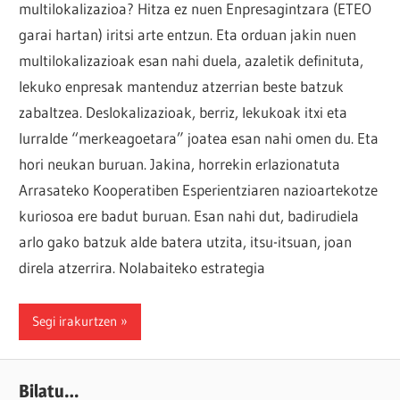
multilokalizazioa? Hitza ez nuen Enpresagintzara (ETEO
garai hartan) iritsi arte entzun. Eta orduan jakin nuen
multilokalizazioak esan nahi duela, azaletik definituta,
lekuko enpresak mantenduz atzerrian beste batzuk
zabaltzea. Deslokalizazioak, berriz, lekukoak itxi eta
lurralde “merkeagoetara” joatea esan nahi omen du. Eta
hori neukan buruan. Jakina, horrekin erlazionatuta
Arrasateko Kooperatiben Esperientziaren nazioartekotze
kuriosoa ere badut buruan. Esan nahi dut, badirudiela
arlo gako batzuk alde batera utzita, itsu-itsuan, joan
direla atzerrira. Nolabaiteko estrategia
Segi irakurtzen
Bilatu…