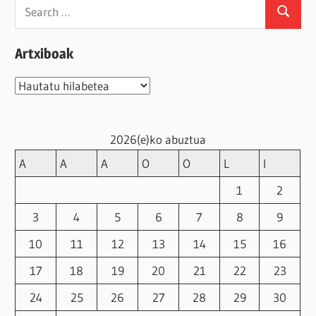
Search
Search
for:
Artxiboak
Artxiboak
2026(e)ko abuztua
A
A
A
O
O
L
I
1
2
3
4
5
6
7
8
9
10
11
12
13
14
15
16
17
18
19
20
21
22
23
24
25
26
27
28
29
30