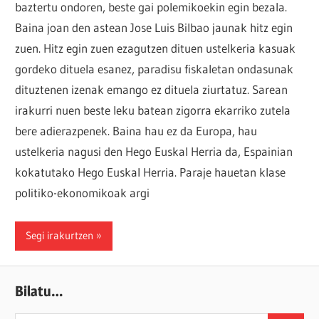
baztertu ondoren, beste gai polemikoekin egin bezala.
Baina joan den astean Jose Luis Bilbao jaunak hitz egin
zuen. Hitz egin zuen ezagutzen dituen ustelkeria kasuak
gordeko dituela esanez, paradisu fiskaletan ondasunak
dituztenen izenak emango ez dituela ziurtatuz. Sarean
irakurri nuen beste leku batean zigorra ekarriko zutela
bere adierazpenek. Baina hau ez da Europa, hau
ustelkeria nagusi den Hego Euskal Herria da, Espainian
kokatutako Hego Euskal Herria. Paraje hauetan klase
politiko-ekonomikoak argi
Segi irakurtzen
Bilatu…