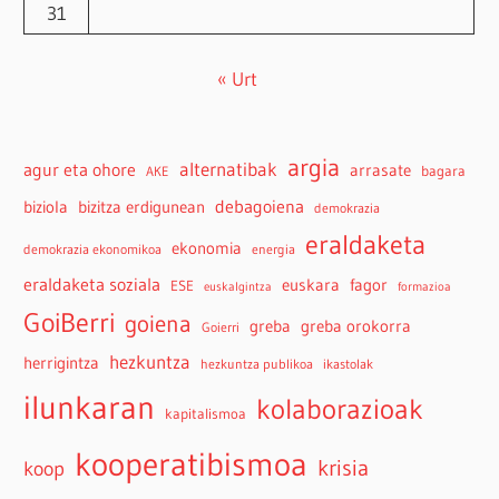
31
« Urt
argia
agur eta ohore
alternatibak
arrasate
bagara
AKE
debagoiena
biziola
bizitza erdigunean
demokrazia
eraldaketa
ekonomia
demokrazia ekonomikoa
energia
eraldaketa soziala
euskara
fagor
ESE
euskalgintza
formazioa
GoiBerri
goiena
greba
greba orokorra
Goierri
hezkuntza
herrigintza
hezkuntza publikoa
ikastolak
ilunkaran
kolaborazioak
kapitalismoa
kooperatibismoa
krisia
koop