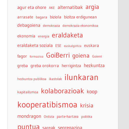
argia
agur eta ohore
alternatibak
AKE
arrasate
biziola
bizitza erdigunean
bagara
debagoiena
demokrazia
demokrazia ekonomikoa
eraldaketa
ekonomia
energia
eraldaketa soziala
euskara
ESE
euskalgintza
GoiBerri
goiena
fagor
Goierri
formazioa
hezkuntza
greba
greba orokorra
herrigintza
ilunkaran
hezkuntza publikoa
ikastolak
kolaborazioak
koop
kapitalismoa
kooperatibismoa
krisia
mondragon
parte-hartzea
Ordizia
politika
puntua
sareak
segregazioa