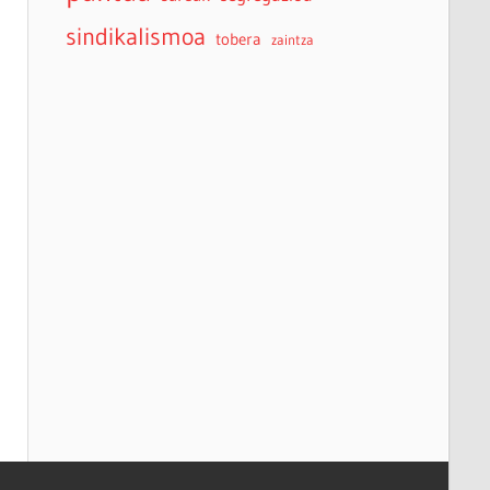
sindikalismoa
tobera
zaintza