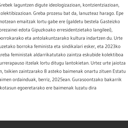
Grebek laguntzen digute ideologizazioan, kontzientziazioan,
kolektibizazioan. Greba prozesu bat da, lanuzteaz harago. Epe
motzean emaitzak lortu gabe ere (galdetu bestela Gasteizko
lorezainei edota Gipuzkoako erresidentzietako langileei),
borrokarako eta antolakuntzarako kultura indartzen du. Urte
luzetako borroka feminista eta sindikalari esker, eta 2023ko
greba feministak aldarrikatutako zaintza eskubide kolektiboa
urrerapauso itzelak lortu ditugu lantokietan. Urtez urte jaiotza
 txikien zaintzarako 8 asteko baimenak onartu zituen Estatu
aimen ordainduak, berriz, 2025ean. Gurasoontzako bakarrik
dekotasun egoeretarako ere baimenak luzatu dira