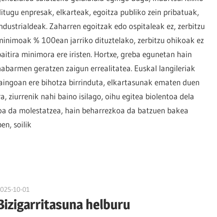
ditugu enpresak, elkarteak, egoitza publiko zein pribatuak,
industrialdeak. Zaharren egoitzak edo ospitaleak ez, zerbitzu
minimoak % 100ean jarriko dituztelako, zerbitzu ohikoak ez
baitira minimora ere iristen. Hortxe, greba egunetan hain
nabarmen geratzen zaigun errealitatea. Euskal langileriak
raingoan ere bihotza birrinduta, elkartasunak ematen duen
, ziurrenik nahi baino isilago, oihu egitea biolentoa dela
oa da molestatzea, hain beharrezkoa da batzuen bakea
en, soilik
2025-10-01
naroa
Bizigarritasuna helburu