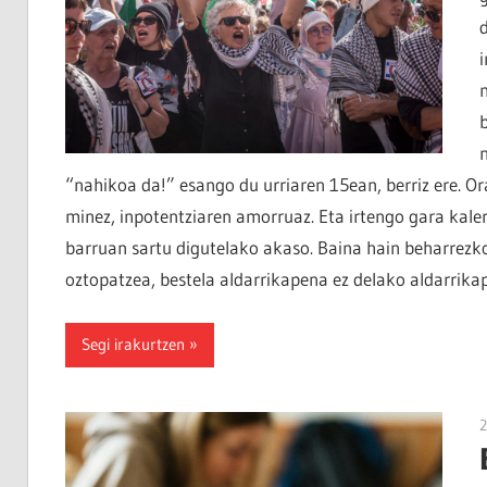
“nahikoa da!” esango du urriaren 15ean, berriz ere. O
minez, inpotentziaren amorruaz. Eta irtengo gara kalera
barruan sartu digutelako akaso. Baina hain beharrezk
oztopatzea, bestela aldarrikapena ez delako aldarrikap
Segi irakurtzen