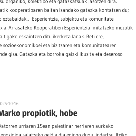
u organiko, kolektibo eta gatazkatsuak jasotzen dira.
atik kooperatibaren baitan izandako gatazka kontatzen du;
o eztabaidak… Esperientzia, subjektu eta komunitate
xia. Arrasateko Kooperatiben Esperientzia imitatzeko mezutik
it gako eskaintzen ditu ikerketa lanak. Beti ere,
te sozioekonomikoei eta bizitzaren eta komunitatearen
de gisa. Gatazka eta borroka gaizki ikusita eta deseroso
2025-10-16
naroa
Marko propiotik, hobe
Datorren urriaren 15ean palestinar herriaren aurkako
genozidioa salatzeko geldialdia egingo dugu, indartsu. Itxiko