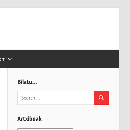
com
Bilatu…
Search
Search
for:
Artxiboak