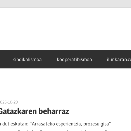
sindikalismoa
kooperatibismoa
ilunkaran.
2025-10-29
naroa
Gatazkaren beharraz
dut eskutan: “Arrasateko esperientzia, prozesu gisa”