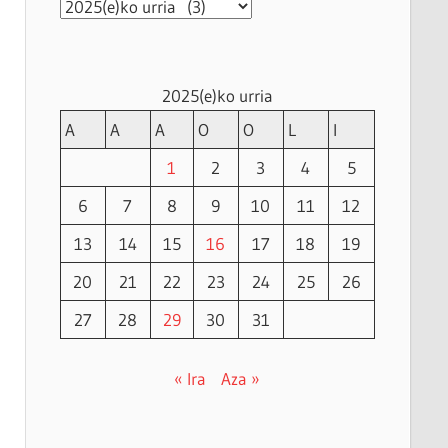
Artxiboak
2025(e)ko urria
A
A
A
O
O
L
I
1
2
3
4
5
6
7
8
9
10
11
12
13
14
15
16
17
18
19
20
21
22
23
24
25
26
27
28
29
30
31
« Ira
Aza »