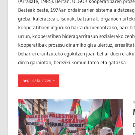
(Arrasate, 1985). Bertan, ULGOR kooperatibaren prozes
Besteak beste, 1974an ordainsarien sistema aldatzeag
greba, kaleratzeak, isunak, batzarrak, organoen artek
kooperatiboen inguruko harra duzuenontzako, harribit
urrun, kooperatiben bideragarritasun sozialerako zenba
kooperatibak prozesu dinamiko gisa ulertuz, errealita
beharrei erantzuteko egokitzen joan behar duen erakun
diren garaiotan, bereziki komunitatea eta gatazka
Segi irakurtzen