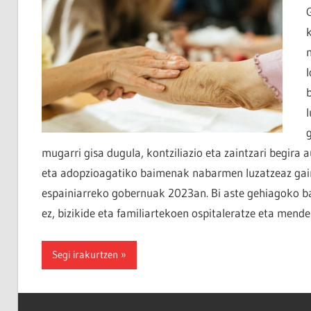
mugarri gisa dugula, kontziliazio eta zaintzari begira a
eta adopzioagatiko baimenak nabarmen luzatzeaz gain,
espainiarreko gobernuak 2023an. Bi aste gehiagoko b
ez, bizikide eta familiartekoen ospitaleratze eta men
Segi irakurtzen