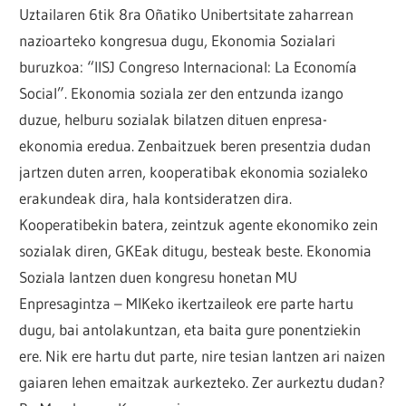
Uztailaren 6tik 8ra Oñatiko Unibertsitate zaharrean
nazioarteko kongresua dugu, Ekonomia Sozialari
buruzkoa: “IISJ Congreso Internacional: La Economía
Social”. Ekonomia soziala zer den entzunda izango
duzue, helburu sozialak bilatzen dituen enpresa-
ekonomia eredua. Zenbaitzuek beren presentzia dudan
jartzen duten arren, kooperatibak ekonomia sozialeko
erakundeak dira, hala kontsideratzen dira.
Kooperatibekin batera, zeintzuk agente ekonomiko zein
sozialak diren, GKEak ditugu, besteak beste. Ekonomia
Soziala lantzen duen kongresu honetan MU
Enpresagintza – MIKeko ikertzaileok ere parte hartu
dugu, bai antolakuntzan, eta baita gure ponentziekin
ere. Nik ere hartu dut parte, nire tesian lantzen ari naizen
gaiaren lehen emaitzak aurkezteko. Zer aurkeztu dudan?