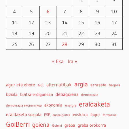
1
2
3
4
5
6
7
8
9
10
11
12
13
14
15
16
17
18
19
20
21
22
23
24
25
26
27
28
29
30
31
« Eka
Ira »
argia
agur eta ohore
alternatibak
arrasate
bagara
AKE
debagoiena
biziola
bizitza erdigunean
demokrazia
eraldaketa
ekonomia
demokrazia ekonomikoa
energia
eraldaketa soziala
euskara
fagor
ESE
euskalgintza
formazioa
GoiBerri
goiena
greba
greba orokorra
Goierri