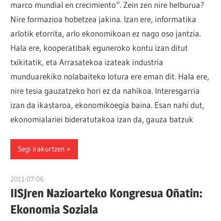
marco mundial en crecimiento“. Zein zen nire helburua?
Nire formazioa hobetzea jakina. Izan ere, informatika
arlotik etorrita, arlo ekonomikoan ez nago oso jantzia.
Hala ere, kooperatibak eguneroko kontu izan ditut
txikitatik, eta Arrasatekoa izateak industria
munduarekiko nolabaiteko lotura ere eman dit. Hala ere,
nire tesia gauzatzeko hori ez da nahikoa. Interesgarria
izan da ikastaroa, ekonomikoegia baina. Esan nahi dut,
ekonomialariei bideratutakoa izan da, gauza batzuk
Segi irakurtzen
2011-07-06
naroa
IISJren Nazioarteko Kongresua Oñatin:
Ekonomia Soziala