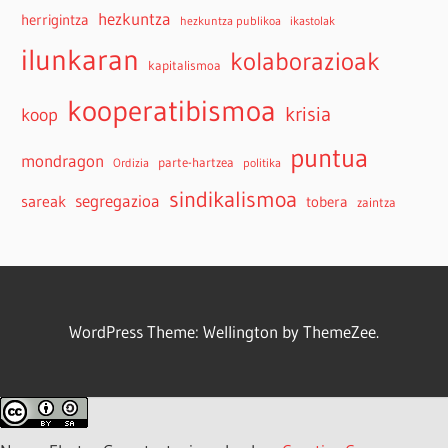
hezkuntza
herrigintza
hezkuntza publikoa
ikastolak
ilunkaran
kolaborazioak
kapitalismoa
kooperatibismoa
krisia
koop
puntua
mondragon
parte-hartzea
Ordizia
politika
sindikalismoa
sareak
segregazioa
tobera
zaintza
WordPress Theme: Wellington by ThemeZee.