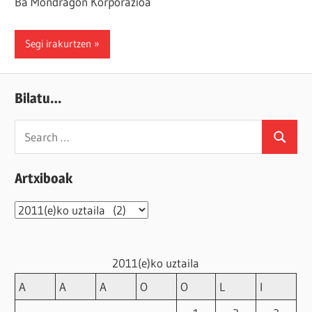
Ba Mondragon Korporazioa
Segi irakurtzen
Bilatu…
Search
Search
for:
Artxiboak
Artxiboak
2011(e)ko uztaila
A
A
A
O
O
L
I