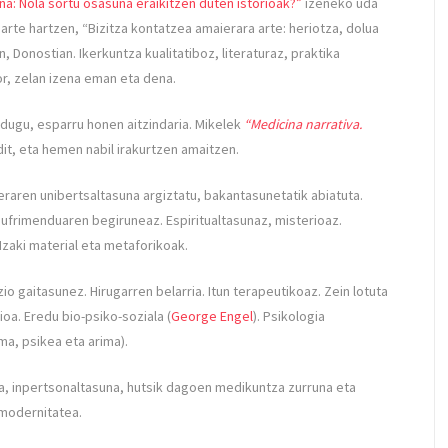
na: Nola sortu osasuna eraikitzen duten istorioak?”
izeneko uda
arte hartzen, “Bizitza kontatzea amaierara arte: heriotza, dolua
, Donostian. Ikerkuntza kualitatiboz, literaturaz, praktika
tor, zelan izena eman eta dena.
dugu, esparru honen aitzindaria. Mikelek
“Medicina narrativa.
 dit, eta hemen nabil irakurtzen amaitzen.
eraren unibertsaltasuna argiztatu, bakantasunetatik abiatuta.
ufrimenduaren begiruneaz. Espiritualtasunaz, misterioaz.
zaki material eta metaforikoak.
 gaitasunez. Hirugarren belarria. Itun terapeutikoaz. Zein lotuta
a. Eredu bio-psiko-soziala (
George Engel
). Psikologia
a, psikea eta arima).
na, inpertsonaltasuna, hutsik dagoen medikuntza zurruna eta
modernitatea.