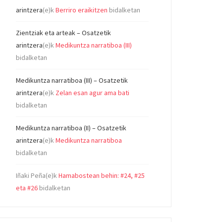
arintzera
(e)k
Berriro eraikitzen
bidalketan
Zientziak eta arteak – Osatzetik
arintzera
(e)k
Medikuntza narratiboa (III)
bidalketan
Medikuntza narratiboa (III) – Osatzetik
arintzera
(e)k
Zelan esan agur ama bati
bidalketan
Medikuntza narratiboa (II) – Osatzetik
arintzera
(e)k
Medikuntza narratiboa
bidalketan
Iñaki Peña
(e)k
Hamabostean behin: #24, #25
eta #26
bidalketan