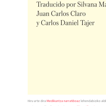
Hiru urte dira
Medikuntza narratiboaz
lehendabiziko aldi