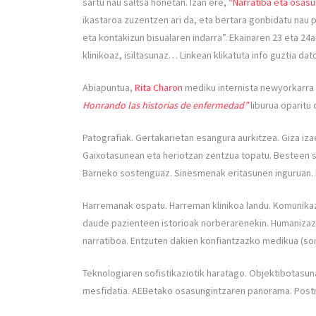
sartu nau saltsa honetan. Izan ere,
“Narratiba eta osasu
ikastaroa zuzentzen ari da, eta bertara gonbidatu nau p
eta kontakizun bisualaren indarra”. Ekainaren 23 eta 24an
klinikoaz, isiltasunaz… Linkean klikatuta info guztia da
Abiapuntua,
Rita Charon
mediku internista newyorkarra 
Honrando las historias de enfermedad”
liburua oparitu
Patografiak. Gertakarietan esangura aurkitzea. Giza iza
Gaixotasunean eta heriotzan zentzua topatu. Besteen s
Barneko sostenguaz. Sinesmenak eritasunen inguruan. I
Harremanak ospatu. Harreman klinikoa landu. Komunikazio
daude pazienteen istorioak norberarenekin. Humanizazio
narratiboa. Entzuten dakien konfiantzazko medikua (som
Teknologiaren sofistikaziotik haratago. Objektibotasu
mesfidatia. AEBetako osasungintzaren panorama. Post