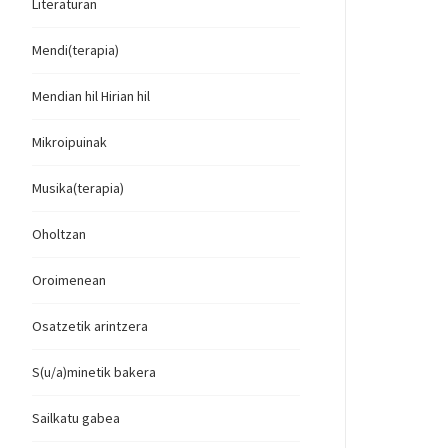
Literaturan
Mendi(terapia)
Mendian hil Hirian hil
Mikroipuinak
Musika(terapia)
Oholtzan
Oroimenean
Osatzetik arintzera
S(u/a)minetik bakera
Sailkatu gabea