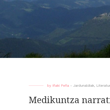
by
Iñaki Peña
-
Jardunaldiak
,
Literatu
Medikuntza narrati