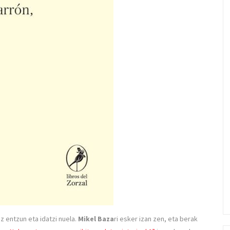
z entzun eta idatzi nuela.
Mikel Baza
ri esker izan zen, eta berak