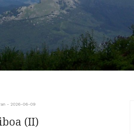
ran
-
2026-06-09
boa (II)