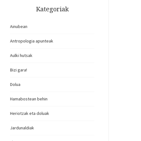
Kategoriak
Ainubean
Antropologia apunteak
Aulki hutsak
Bizi gara!
Dolua
Hamabostean behin
Heriotzak eta doluak
Jardunaldiak