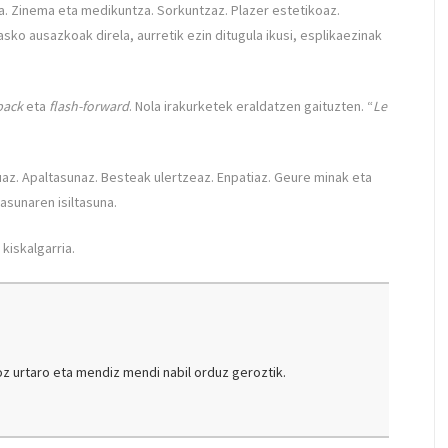
a. Zinema eta medikuntza. Sorkuntzaz. Plazer estetikoaz.
sko ausazkoak direla, aurretik ezin ditugula ikusi, esplikaezinak
back
eta
flash-forward
. Nola irakurketek eraldatzen gaituzten. “
Le
uaz. Apaltasunaz. Besteak ulertzeaz. Enpatiaz. Geure minak eta
sunaren isiltasuna.
kiskalgarria.
oz urtaro eta mendiz mendi nabil orduz geroztik.