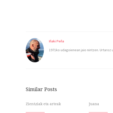
Iñaki Peña
1971ko udagoienean jaio nintzen. Urtaroz 
Similar Posts
Zientziak eta arteak
Juana