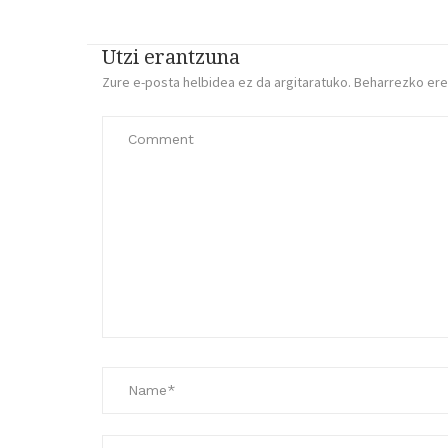
Utzi erantzuna
Zure e-posta helbidea ez da argitaratuko.
Beharrezko er