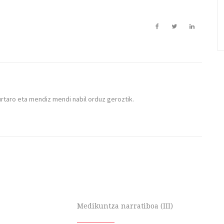
urtaro eta mendiz mendi nabil orduz geroztik.
Medikuntza narratiboa (III)