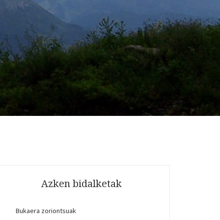
Azken bidalketak
Bukaera zoriontsuak