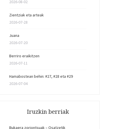
2026-08-02
Zientziak eta arteak
2026-07-28
Juana
2026-07-20
Berriro eraikitzen
2026-07-11
Hamabostean behin: #27, #28 eta #29
2026-07-04
Iruzkin berriak
Bukaera zoriontsuak – Osatzetik