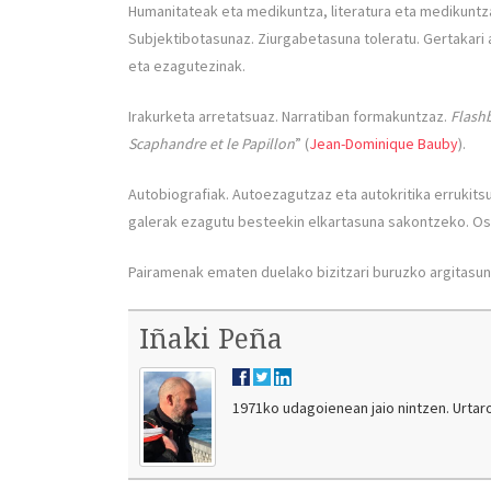
Humanitateak eta medikuntza, literatura eta medikuntz
Subjektibotasunaz. Ziurgabetasuna toleratu. Gertakari a
eta ezagutezinak.
Irakurketa arretatsuaz. Narratiban formakuntzaz.
Flash
Scaphandre et le Papillon
” (
Jean-Dominique Bauby
).
Autobiografiak. Autoezagutzaz eta autokritika errukits
galerak ezagutu besteekin elkartasuna sakontzeko. Osa
Pairamenak ematen duelako bizitzari buruzko argitasun 
Iñaki Peña
1971ko udagoienean jaio nintzen. Urtar