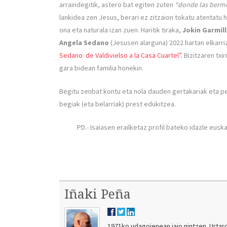
arraindegitik, astero bat egiten zuten
“donde las berm
lankidea zen Jesus, berari ez zitzaion tokatu atentatu 
ona eta naturala izan zuen. Haritik tiraka,
Jokin Garmil
Angela Sedano
(Jesusen alarguna) 2022 hartan elkarr
Sedano: de Valdivielso a la Casa Cuartel”.
Bizitzaren txir
gara bidean familia honekin.
Begitu zenbat kontu eta nola dauden gertakariak eta pe
begiak (eta belarriak) prest edukitzea.
PD.- Isaiasen erailketaz profil bateko idazle euska
Iñaki Peña
1971ko udagoienean jaio nintzen. Urtar