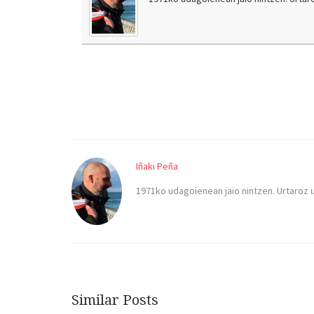
Iñaki Peña
1971ko udagoienean jaio nintzen. Urtaroz 
Similar Posts