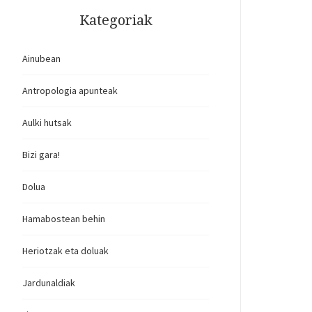
Kategoriak
Ainubean
Antropologia apunteak
Aulki hutsak
Bizi gara!
Dolua
Hamabostean behin
Heriotzak eta doluak
Jardunaldiak