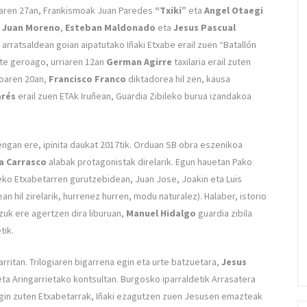
ailaren 27an, Frankismoak Juan Paredes
“Txiki”
eta
Angel Otaegi
k
Juan Moreno
,
Esteban Maldonado
eta
Jesus Pascual
ta arratsaldean goian aipatutako
Iñaki Etxabe erail zuen “Batallón
te geroago, urriaren 12an
German Agirre
taxilaria erail zuten
roaren 20an,
Francisco Franco
diktadorea hil zen, kausa
arés
erail zuen ETAk Iruñean, Guardia Zibileko burua izandakoa
engan ere, ipinita daukat 2017tik. Orduan SB obra eszenikoa
a Carrasco
alabak protagonistak direlarik. Egun hauetan Pako
zeko Etxabetarren gurutzebidean, Juan Jose, Joakin eta Luis
 hil zirelarik, hurrenez hurren, modu naturalez). Halaber, istorio
uk ere agertzen dira liburuan,
Manuel Hidalgo
guardia zibila
tik.
ritan. Trilogiaren bigarrena egin eta urte batzuetara,
Jesus
eta Aringarrietako kontsultan. Burgosko iparraldetik Arrasatera
gin zuten Etxabetarrak, Iñaki ezagutzen zuen Jesusen emazteak