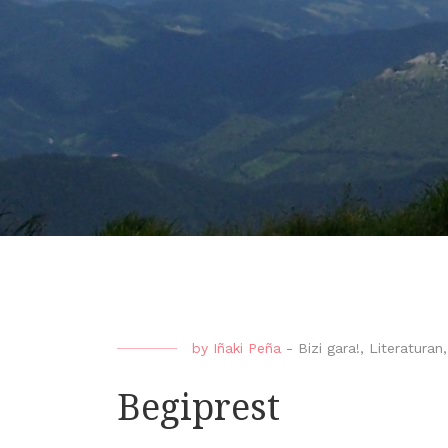
by
Iñaki Peña
-
Bizi gara!
,
Literaturan
Begiprest