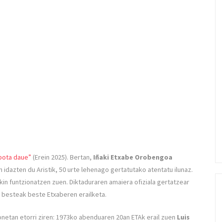
 bota daue”
(Erein 2025). Bertan,
Iñaki Etxabe
Orobengoa
 idazten du Aristik, 50 urte lehenago gertatutako atentatu ilunaz.
kin funtzionatzen zuen. Diktaduraren amaiera ofiziala gertatzear
n, besteak beste Etxaberen erailketa.
onetan etorri ziren: 1973ko abenduaren 20an ETAk erail zuen
Luis