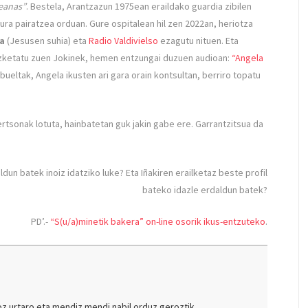
eanas”
. Bestela, Arantzazun 1975ean eraildako guardia zibilen
hura pairatzea orduan. Gure ospitalean hil zen 2022an, heriotza
la
(Jesusen suhia) eta
Radio Valdivielso
ezagutu nituen. Eta
izketatu zuen Jokinek, hemen entzungai duzuen audioan:
“Angela
ibueltak, Angela ikusten ari gara orain kontsultan, berriro topatu
rtsonak lotuta, hainbatetan guk jakin gabe ere. Garrantzitsua da
ldun batek inoiz idatziko luke? Eta Iñakiren erailketaz beste profil
bateko idazle erdaldun batek?
PD’.-
“S(u/a)minetik bakera” on-line osorik ikus-entzuteko
.
oz urtaro eta mendiz mendi nabil orduz geroztik.