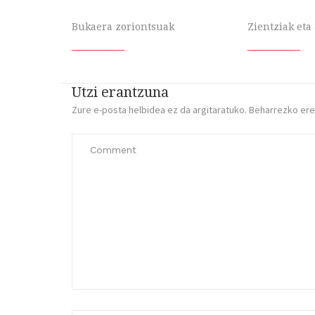
Bukaera zoriontsuak
Zientziak eta
Utzi erantzuna
Zure e-posta helbidea ez da argitaratuko.
Beharrezko er