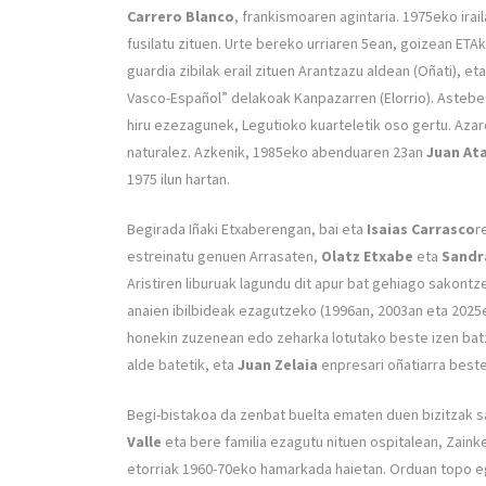
Carrero Blanco
, frankismoaren agintaria. 1975eko ir
fusilatu zituen. Urte bereko urriaren 5ean, goizean ETA
guardia zibilak erail zituen Arantzazu aldean (Oñati), e
Vasco-Español” delakoak Kanpazarren (Elorrio). Astebe
hiru ezezagunek, Legutioko kuarteletik oso gertu. Aza
naturalez. Azkenik, 1985eko abenduaren 23an
Juan At
1975 ilun hartan.
Begirada Iñaki Etxaberengan, bai eta
Isaias Carrasco
r
estreinatu genuen Arrasaten,
Olatz Etxabe
eta
Sandr
Aristiren liburuak lagundu dit apur bat gehiago sakont
anaien ibilbideak ezagutzeko (1996an, 2003an eta 2025ean
honekin zuzenean edo zeharka lotutako beste izen batz
alde batetik, eta
Juan Zelaia
enpresari oñatiarra beste
Begi-bistakoa da zenbat buelta ematen duen bizitzak sar
Valle
eta bere familia ezagutu nituen ospitalean, Zaink
etorriak 1960-70eko hamarkada haietan. Orduan topo e