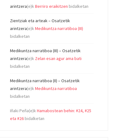
arintzera
(e)k
Berriro eraikitzen
bidalketan
Zientziak eta arteak – Osatzetik
arintzera
(e)k
Medikuntza narratiboa (III)
bidalketan
Medikuntza narratiboa (III) – Osatzetik
arintzera
(e)k
Zelan esan agur ama bati
bidalketan
Medikuntza narratiboa (II) – Osatzetik
arintzera
(e)k
Medikuntza narratiboa
bidalketan
Iñaki Peña
(e)k
Hamabostean behin: #24, #25
eta #26
bidalketan