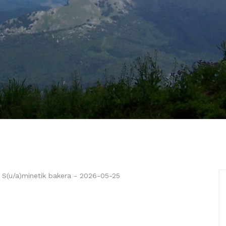
,
S(u/a)minetik bakera
-
2026-05-25