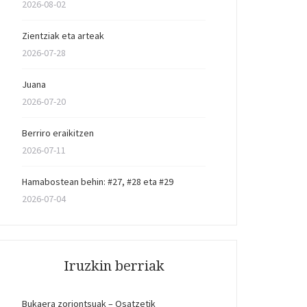
2026-08-02
Zientziak eta arteak
2026-07-28
Juana
2026-07-20
Berriro eraikitzen
2026-07-11
Hamabostean behin: #27, #28 eta #29
2026-07-04
Iruzkin berriak
Bukaera zoriontsuak – Osatzetik