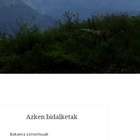
Azken bidalketak
Bukaera zoriontsuak