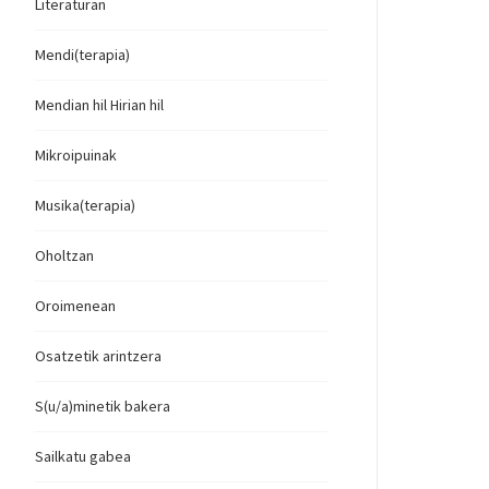
Literaturan
Mendi(terapia)
Mendian hil Hirian hil
Mikroipuinak
Musika(terapia)
Oholtzan
Oroimenean
Osatzetik arintzera
S(u/a)minetik bakera
Sailkatu gabea