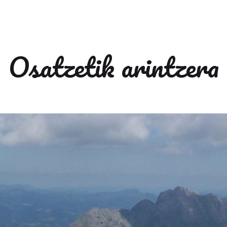
Osatzetik arintzera