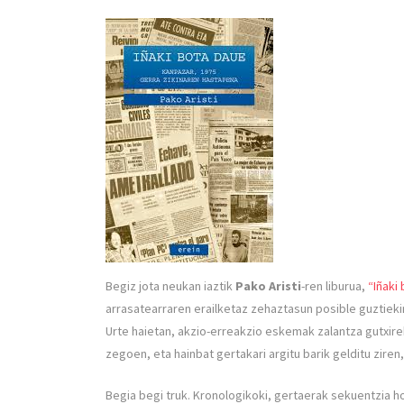
Begiz jota neukan iaztik
Pako Aristi
-ren liburua,
“Iñaki
arrasatearraren erailketaz zehaztasun posible guztiekin
Urte haietan, akzio-erreakzio eskemak zalantza gutxire
zegoen, eta hainbat gertakari argitu barik gelditu zire
Begia begi truk. Kronologikoki, gertaerak sekuentzia h