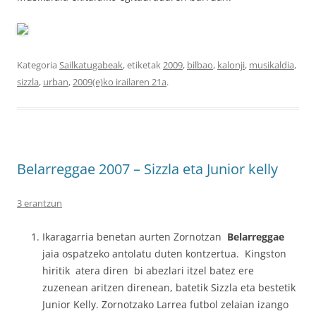
Kategoria
Sailkatugabeak
, etiketak
2009
,
bilbao
,
kalonji
,
musikaldia
,
sizzla
,
urban
,
2009(e)ko irailaren 21a
.
Belarreggae 2007 – Sizzla eta Junior kelly
3 erantzun
Ikaragarria benetan aurten Zornotzan
Belarreggae
jaia ospatzeko antolatu duten kontzertua. Kingston
hiritik atera diren bi abezlari itzel batez ere
zuzenean aritzen direnean, batetik Sizzla eta bestetik
Junior Kelly. Zornotzako Larrea futbol zelaian izango