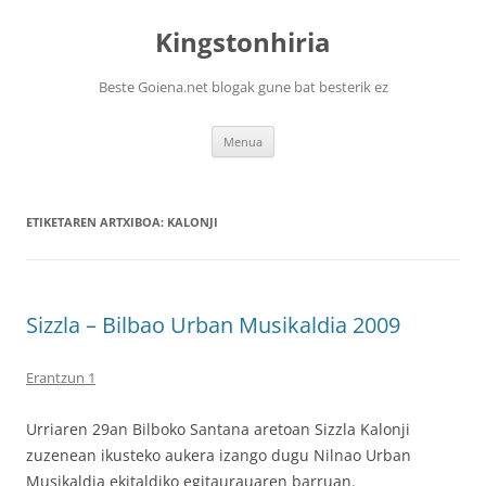
Kingstonhiria
Beste Goiena.net blogak gune bat besterik ez
Edukira
Menua
salto
egin
ETIKETAREN ARTXIBOA:
KALONJI
Sizzla – Bilbao Urban Musikaldia 2009
Erantzun 1
Urriaren 29an Bilboko Santana aretoan Sizzla Kalonji
zuzenean ikusteko aukera izango dugu Nilnao Urban
Musikaldia ekitaldiko egitaurauaren barruan.