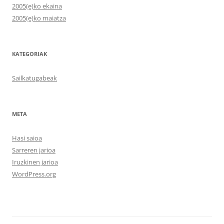
2005(e)ko ekaina
2005(e)ko maiatza
KATEGORIAK
Sailkatugabeak
META
Hasi saioa
Sarreren jarioa
Iruzkinen jarioa
WordPress.org