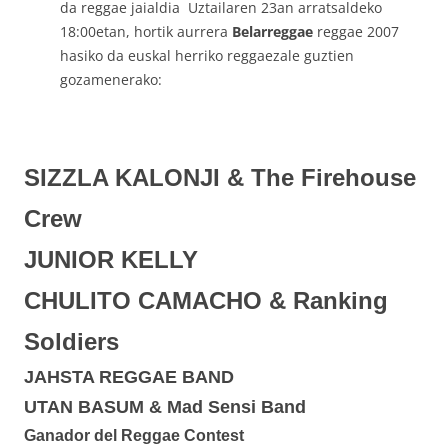
da reggae jaialdia Uztailaren 23an arratsaldeko
18:00etan, hortik aurrera
Belarreggae
reggae 2007
hasiko da euskal herriko reggaezale guztien
gozamenerako:
SIZZLA KALONJI & The Firehouse
Crew
JUNIOR KELLY
CHULITO CAMACHO & Ranking
Soldiers
JAHSTA REGGAE BAND
UTAN BASUM & Mad Sensi Band
Ganador del Reggae Contest