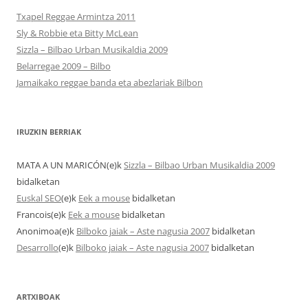
Txapel Reggae Armintza 2011
Sly & Robbie eta Bitty McLean
Sizzla – Bilbao Urban Musikaldia 2009
Belarregae 2009 – Bilbo
Jamaikako reggae banda eta abezlariak Bilbon
IRUZKIN BERRIAK
MATA A UN MARICÓN
(e)k
Sizzla – Bilbao Urban Musikaldia 2009
bidalketan
Euskal SEO
(e)k
Eek a mouse
bidalketan
Francois
(e)k
Eek a mouse
bidalketan
Anonimoa
(e)k
Bilboko jaiak – Aste nagusia 2007
bidalketan
Desarrollo
(e)k
Bilboko jaiak – Aste nagusia 2007
bidalketan
ARTXIBOAK