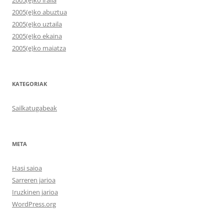
2005(e)ko iraila
2005(e)ko abuztua
2005(e)ko uztaila
2005(e)ko ekaina
2005(e)ko maiatza
KATEGORIAK
Sailkatugabeak
META
Hasi saioa
Sarreren jarioa
Iruzkinen jarioa
WordPress.org