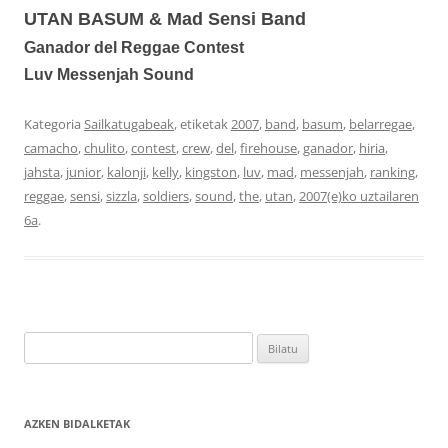
UTAN BASUM & Mad Sensi Band
Ganador del Reggae Contest
Luv Messenjah Sound
Kategoria
Sailkatugabeak
, etiketak
2007
,
band
,
basum
,
belarregae
,
camacho
,
chulito
,
contest
,
crew
,
del
,
firehouse
,
ganador
,
hiria
,
jahsta
,
junior
,
kalonji
,
kelly
,
kingston
,
luv
,
mad
,
messenjah
,
ranking
,
reggae
,
sensi
,
sizzla
,
soldiers
,
sound
,
the
,
utan
,
2007(e)ko uztailaren
6a
.
Bilatu:
AZKEN BIDALKETAK