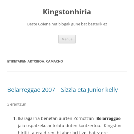
Kingstonhiria
Beste Goiena.net blogak gune bat besterik ez
Edukira
Menua
salto
egin
ETIKETAREN ARTXIBOA:
CAMACHO
Belarreggae 2007 – Sizzla eta Junior kelly
3 erantzun
Ikaragarria benetan aurten Zornotzan
Belarreggae
jaia ospatzeko antolatu duten kontzertua. Kingston
hiritik atera diren bi abezlari itzel batez ere