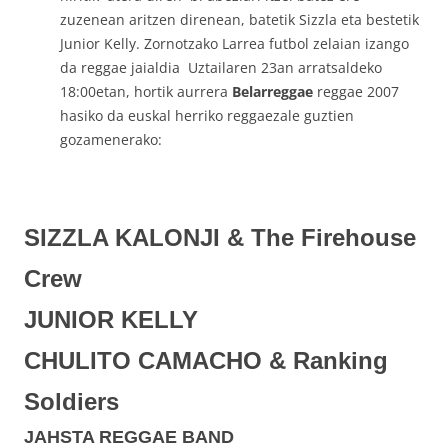
zuzenean aritzen direnean, batetik Sizzla eta bestetik
Junior Kelly. Zornotzako Larrea futbol zelaian izango
da reggae jaialdia Uztailaren 23an arratsaldeko
18:00etan, hortik aurrera
Belarreggae
reggae 2007
hasiko da euskal herriko reggaezale guztien
gozamenerako:
SIZZLA KALONJI & The Firehouse
Crew
JUNIOR KELLY
CHULITO CAMACHO & Ranking
Soldiers
JAHSTA REGGAE BAND