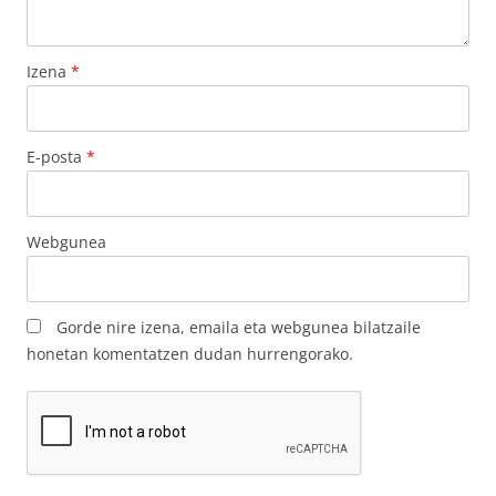
Izena
*
E-posta
*
Webgunea
Gorde nire izena, emaila eta webgunea bilatzaile
honetan komentatzen dudan hurrengorako.