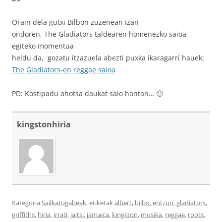
Orain dela gutxi Bilbon zuzenean izan
ondoren, The Gladiators taldearen homenezko saioa
egiteko momentua
heldu da, gozatu itzazuela abezti puxka ikaragarri hauek:
The Gladiators-en reggae saioa
PD: Kostipadu ahotsa daukat saio hontan… 🙂
kingstonhiria
Kategoria
Sailkatugabeak
, etiketak
albert
,
bilbo
,
entzun
,
gladiators
,
griffiths
,
hiria
,
irrati
,
jaitsi
,
jamaica
,
kingston
,
musika
,
reggae
,
roots
,