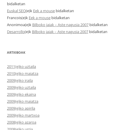
bidalketan
Euskal SEO
(e)k
Eek a mouse
bidalketan
Francois
(e)k
Eek a mouse
bidalketan
Anonimoa
(e)k
Bilboko jaiak – Aste nagusia 2007
bidalketan
Desarrollo
(e)k
Bilboko jaiak – Aste nagusia 2007
bidalketan
ARTXIBOAK
2011(e)ko uztaila
2010(e)ko maiatza
2009(e)ko iraila
2009(e)ko uztaila
2009(e)ko ekaina
2009(e)ko maiatza
2009(e)ko apirila
2009(e)ko martxoa
2008(e)ko azaroa
2008(e)ko urria