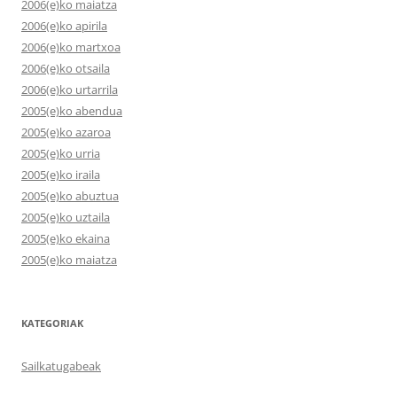
2006(e)ko maiatza
2006(e)ko apirila
2006(e)ko martxoa
2006(e)ko otsaila
2006(e)ko urtarrila
2005(e)ko abendua
2005(e)ko azaroa
2005(e)ko urria
2005(e)ko iraila
2005(e)ko abuztua
2005(e)ko uztaila
2005(e)ko ekaina
2005(e)ko maiatza
KATEGORIAK
Sailkatugabeak