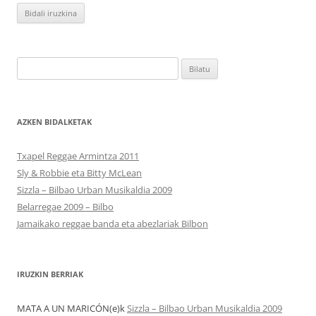
Bilatu:
AZKEN BIDALKETAK
Txapel Reggae Armintza 2011
Sly & Robbie eta Bitty McLean
Sizzla – Bilbao Urban Musikaldia 2009
Belarregae 2009 – Bilbo
Jamaikako reggae banda eta abezlariak Bilbon
IRUZKIN BERRIAK
MATA A UN MARICÓN
(e)k
Sizzla – Bilbao Urban Musikaldia 2009