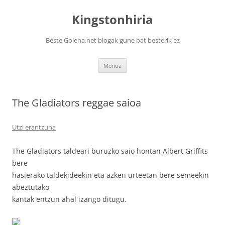
Kingstonhiria
Beste Goiena.net blogak gune bat besterik ez
Edukira
Menua
salto
egin
The Gladiators reggae saioa
Utzi erantzuna
The Gladiators taldeari buruzko saio hontan Albert Griffits
bere
hasierako taldekideekin eta azken urteetan bere semeekin
abeztutako
kantak entzun ahal izango ditugu.