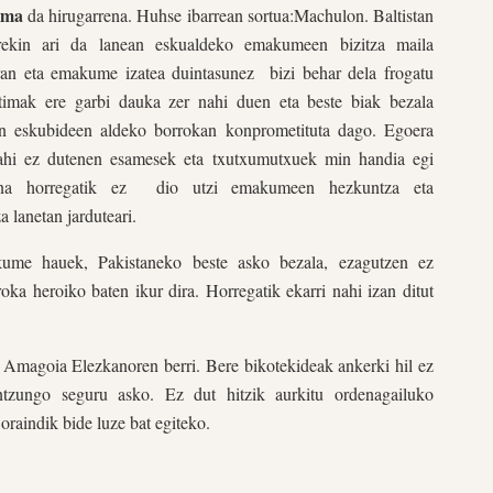
ima
da hirugarrena. Huhse ibarrean sortua:Machulon. Baltistan
rekin ari da lanean eskualdeko emakumeen bizitza maila
ran eta emakume izatea duintasunez
bizi behar dela frogatu
timak ere garbi dauka zer nahi duen eta beste biak bezala
 eskubideen aldeko borrokan konprometituta dago. Egoera
ahi ez dutenen esamesek eta txutxumutxuek min handia egi
ina horregatik ez
dio utzi emakumeen hezkuntza eta
 lanetan jarduteari.
ume hauek, Pakistaneko beste asko bezala, ezagutzen ez
oka heroiko baten ikur dira. Horregatik ekarri nahi izan ditut
 Amagoia Elezkanoren berri. Bere bikotekideak ankerki hil ez
tzungo seguru asko. Ez dut hitzik aurkitu ordenagailuko
raindik bide luze bat egiteko.