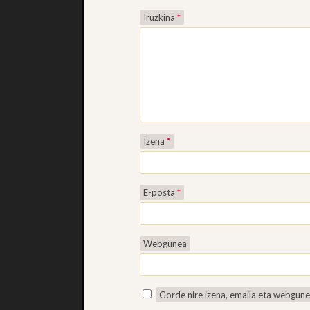
Iruzkina
*
Izena
*
E-posta
*
Webgunea
Gorde nire izena, emaila eta webgun