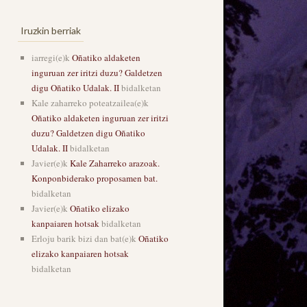
Iruzkin berriak
iarregi
(e)k
Oñatiko aldaketen
inguruan zer iritzi duzu? Galdetzen
digu Oñatiko Udalak. II
bidalketan
Kale zaharreko poteatzailea
(e)k
Oñatiko aldaketen inguruan zer iritzi
duzu? Galdetzen digu Oñatiko
Udalak. II
bidalketan
Javier
(e)k
Kale Zaharreko arazoak.
Konponbiderako proposamen bat.
bidalketan
Javier
(e)k
Oñatiko elizako
kanpaiaren hotsak
bidalketan
Erloju barik bizi dan bat
(e)k
Oñatiko
elizako kanpaiaren hotsak
bidalketan