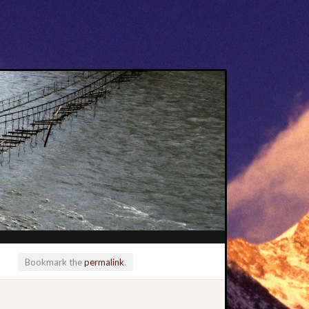
Bookmark the
permalink
.