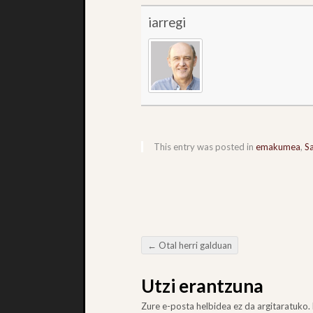
iarregi
This entry was posted in
emakumea
,
S
←
Otal herri galduan
Post navigation
Utzi erantzuna
Zure e-posta helbidea ez da argitaratuko.