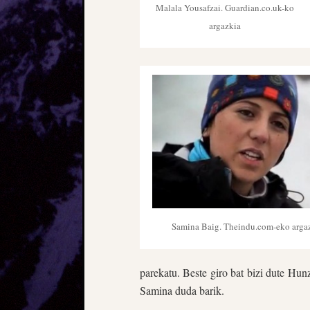
Malala Yousafzai. Guardian.co.uk-ko
argazkia
Samina Baig. Theindu.com-eko arga
parekatu. Beste giro bat bizi dute Hu
Samina duda barik.