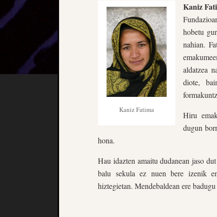
Kaniz Fat
Fundazioa
hobetu gu
nahian. Fa
emakumeen
aldatzea n
diote, ba
formakuntza
Kaniz Fatima
Hiru emak
dugun borr
hona.
Hau idazten amaitu dudanean jaso dut
balu sekula ez nuen bere izenik en
hiztegietan. Mendebaldean ere badugu o