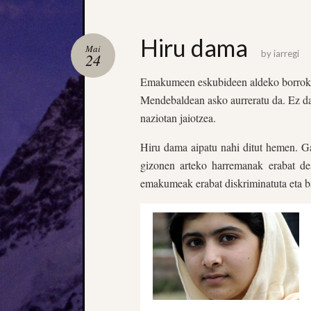
Hiru dama
Mai
by
iarregi
24
Emakumeen eskubideen aldeko borrokak
Mendebaldean asko aurreratu da. Ez 
naziotan jaiotzea.
Hiru dama aipatu nahi ditut hemen. G
gizonen arteko harremanak erabat de
emakumeak erabat diskriminatuta eta baz