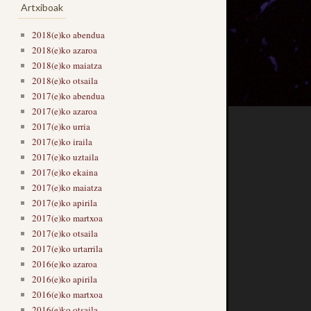
Artxiboak
2018(e)ko abendua
2018(e)ko azaroa
2018(e)ko maiatza
2018(e)ko otsaila
2017(e)ko abendua
2017(e)ko azaroa
2017(e)ko urria
2017(e)ko iraila
2017(e)ko uztaila
2017(e)ko ekaina
2017(e)ko maiatza
2017(e)ko apirila
2017(e)ko martxoa
2017(e)ko otsaila
2017(e)ko urtarrila
2016(e)ko azaroa
2016(e)ko apirila
2016(e)ko martxoa
2016(e)ko otsaila