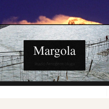
Margola
Inazio Arregiren bloga