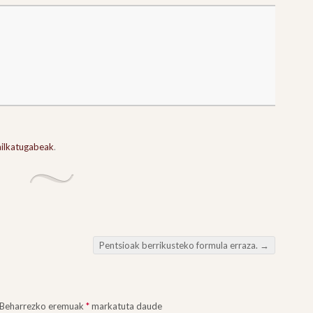
ailkatugabeak
.
Pentsioak berrikusteko formula erraza.
→
Beharrezko eremuak
*
markatuta daude