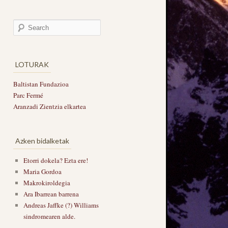
LOTURAK
Baltistan Fundazioa
Parc Fermé
Aranzadi Zientzia elkartea
Azken bidalketak
Etorri dokela? Ezta ere!
Maria Gordoa
Makrokiroldegia
Ara Ibarrean barrena
Andreas Jaffke (?) Williams
sindromearen alde.