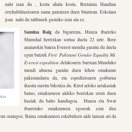
nahi izan du , kosta ahala kosta, Bretainia Handian
errehabilitazioaren zama pairatzen duen bitartean. Eskolara
joan
nahi du talibanek gustuko izan ala ez.
Samina Baig
da bigarrena. Hunza ibarreko
Shimshal herrixkan sortua duela 22 urte. Bere
anaiarekin batera Everest mendia garaitu du duela
egun batzuk
First
Pakistani Gender Equality
Mt.
Everest expedition
delakoaren barruan.
Munduko
mendi altuena garaitu duen lehen emakume
pakistandarra da, eta espedizioaren goiburua
ikusita meritu bikoitza du. Kirol arloko arrakastak
baino, emakumeen aldeko borrokan erein duen
zkia
haziak du balio handiagoa.
Hunza eta Swat
ibarretako emakumeen egoerak ezin dira
nzan oraingoz. Baina emakumeen eskubideen alde lanean ari da