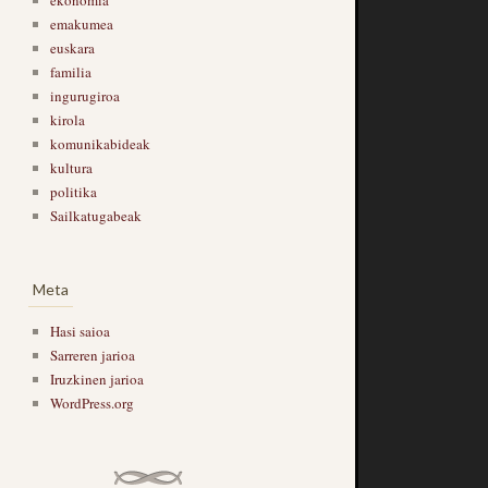
ekonomia
emakumea
euskara
familia
ingurugiroa
kirola
komunikabideak
kultura
politika
Sailkatugabeak
Meta
Hasi saioa
Sarreren jarioa
Iruzkinen jarioa
WordPress.org