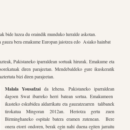
 bide luzea du oraindik munduko lurralde askotan.
da gauza bera emakume Europan jaiotzea edo
Asiako hainbat
azteak, Pakistaneko iparraldean sortuak hirurak. Emakume eta
sorekatuak diren parajeetan. Mendebaldeko gure ikuskeratik
tertuta bizi diren parajeetan.
Malala Yousafzai
da lehena. Pakistaneko iparraldean
dagoen Swat ibarreko herri batean sortua. Emakumeen
ikasteko eskubidea aldarrikatu eta gauzatzearren
talibanek
tirokatua Mingoran 2012an. Heriotza gertu zuen
Birminghaneko ospitale batera eramen zutenean.
Bere
onera etorri ondoren, berak egin nahi duena egiten jarraitu