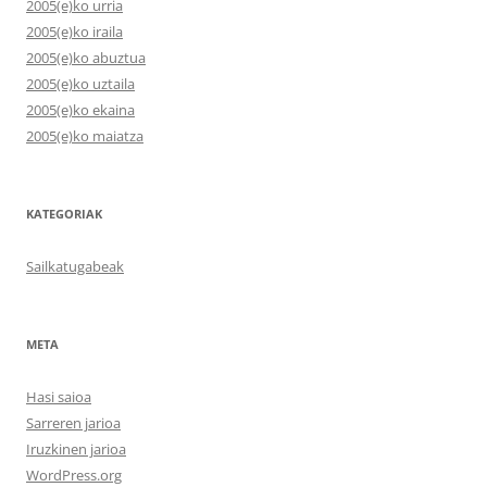
2005(e)ko urria
2005(e)ko iraila
2005(e)ko abuztua
2005(e)ko uztaila
2005(e)ko ekaina
2005(e)ko maiatza
KATEGORIAK
Sailkatugabeak
META
Hasi saioa
Sarreren jarioa
Iruzkinen jarioa
WordPress.org