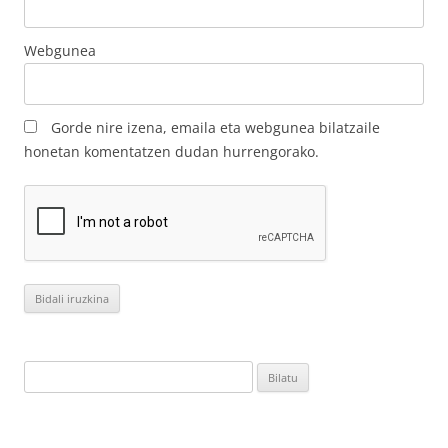
Webgunea
Gorde nire izena, emaila eta webgunea bilatzaile
honetan komentatzen dudan hurrengorako.
Bilatu: