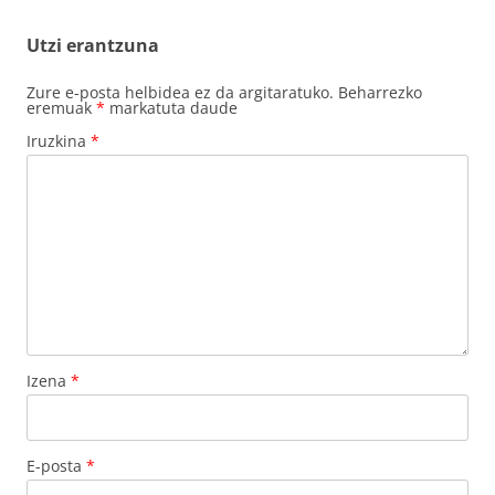
nabigatu
Utzi erantzuna
Zure e-posta helbidea ez da argitaratuko.
Beharrezko
eremuak
*
markatuta daude
Iruzkina
*
Izena
*
E-posta
*