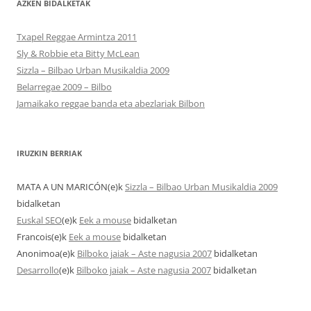
AZKEN BIDALKETAK
Txapel Reggae Armintza 2011
Sly & Robbie eta Bitty McLean
Sizzla – Bilbao Urban Musikaldia 2009
Belarregae 2009 – Bilbo
Jamaikako reggae banda eta abezlariak Bilbon
IRUZKIN BERRIAK
MATA A UN MARICÓN
(e)k
Sizzla – Bilbao Urban Musikaldia 2009
bidalketan
Euskal SEO
(e)k
Eek a mouse
bidalketan
Francois
(e)k
Eek a mouse
bidalketan
Anonimoa
(e)k
Bilboko jaiak – Aste nagusia 2007
bidalketan
Desarrollo
(e)k
Bilboko jaiak – Aste nagusia 2007
bidalketan