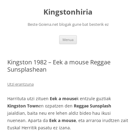
Kingstonhiria
Beste Goiena.net blogak gune bat besterik ez
Edukira
Menua
salto
egin
Kingston 1982 – Eek a mouse Reggae
Sunsplashean
Utzi erantzuna
Harrituta utzi zituen
Eek a mouse
k entzule guztiak
Kingston Town
en ozpatzen den
Reggae Sunsplash
jaialdian, baita neu ere lehen aldiz bideo hau ikusi
nuenean. Aparta da
Eek a mouse
, eta arraroa irudtzen zait
Euskal Herritik pasatu ez izana.