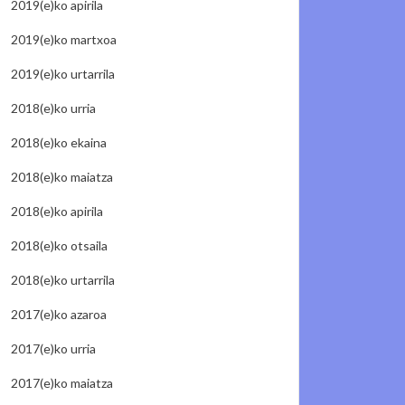
2019(e)ko apirila
2019(e)ko martxoa
2019(e)ko urtarrila
2018(e)ko urria
2018(e)ko ekaina
2018(e)ko maiatza
2018(e)ko apirila
2018(e)ko otsaila
2018(e)ko urtarrila
2017(e)ko azaroa
2017(e)ko urria
2017(e)ko maiatza