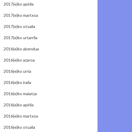
2017(e)ko apirila
2017(e)ko martxoa
2017(e)ko otsaila
2017(e)ko urtarrila
2016(e)ko abendua
2016(e)ko azaroa
2016(e)ko urria
2016(e)ko iraila
2016(e)ko maiatza
2016(e)ko apirila
2016(e)ko martxoa
2016(e)ko otsaila