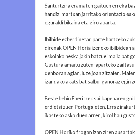
Santurtzira eramaten gaituen erreka bazte
handiz, martxan jarritako orientazio esk
eguraldi bikaina eta giro aparta.
Ibilbide ezberdinetan parte hartzeko auk
direnak OPEN Horia izeneko ibilbidean a
eskolako neska jakin batzuei maila bat 
Gustura amaitu zuten; aparteko zailtasu
denboran agian, luze joan zitzaien. Malen
izandako akats bat salbu, ganoraz egin z
Beste behin Eneritzek sailkapenaren goi
erdietsi zuen Portugaleten. Erraz irakur
ikasteko asko duen arren, kirol hau gust
OPEN Horiko frogan izan ziren ausartak 