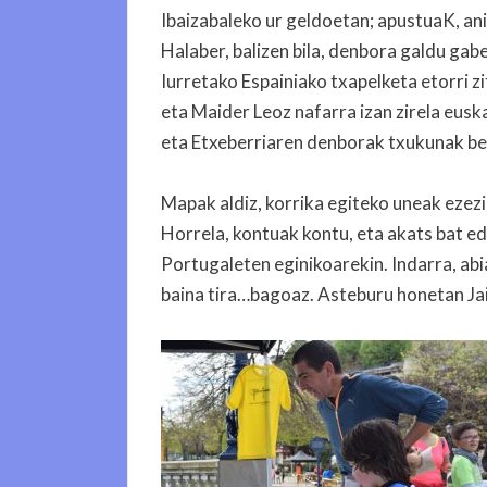
Ibaizabaleko ur geldoetan; apustuaK, an
Halaber, balizen bila, denbora galdu gabe
Iurretako Espainiako txapelketa etorri z
eta Maider Leoz nafarra izan zirela eusk
eta Etxeberriaren denborak txukunak be
Mapak aldiz, korrika egiteko uneak ezezi
Horrela, kontuak kontu, eta akats bat ed
Portugaleten eginikoarekin. Indarra, ab
baina tira…bagoaz. Asteburu honetan Jai