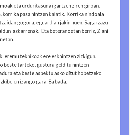
imoak eta urduritasuna igartzen ziren giroan.
, korrika pasa nintzen kaiatik. Korrika nindoala
itzaidan gogora; eguardian jakin nuen, Sagarzazu
aldun azkarrenak. Eta beteranoetan berriz, Ziani
netan.
k, eremu teknikoak ere eskaintzen zizkigun.
o beste tarteko, gustura gelditu nintzen
iadura eta beste aspektu asko ditut hobetzeko
zkibelen izango gara. Ea bada.