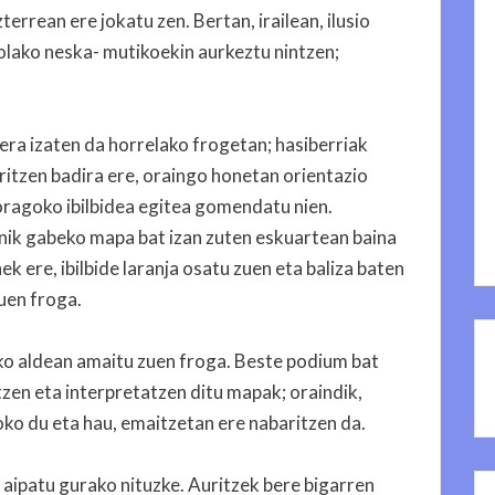
rrean ere jokatu zen. Bertan, irailean, ilusio
olako neska- mutikoekin aurkeztu nintzen;
era izaten da horrelako frogetan; hasiberriak
ritzen badira ere, oraingo honetan orientazio
goragoko ibilbidea egitea gomendatu nien.
nik gabeko mapa bat izan zuten eskuartean baina
ek ere, ibilbide laranja osatu zuen eta baliza baten
uen froga.
ko aldean amaitu zuen froga. Beste podium bat
tzen eta interpretatzen ditu mapak; oraindik,
oko du eta hau, emaitzetan ere nabaritzen da.
aipatu gurako nituzke. Auritzek bere bigarren