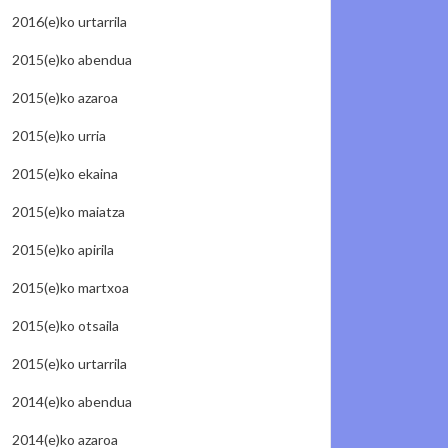
2016(e)ko urtarrila
2015(e)ko abendua
2015(e)ko azaroa
2015(e)ko urria
2015(e)ko ekaina
2015(e)ko maiatza
2015(e)ko apirila
2015(e)ko martxoa
2015(e)ko otsaila
2015(e)ko urtarrila
2014(e)ko abendua
2014(e)ko azaroa