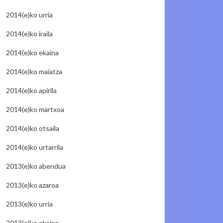
2014(e)ko urria
2014(e)ko iraila
2014(e)ko ekaina
2014(e)ko maiatza
2014(e)ko apirila
2014(e)ko martxoa
2014(e)ko otsaila
2014(e)ko urtarrila
2013(e)ko abendua
2013(e)ko azaroa
2013(e)ko urria
2013(e)ko ekaina