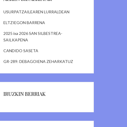
USURPATZAILEAREN LURRALDEAN
ELTZIEGON BARRENA
2025 ixa 2026 SAN SILBESTREA-
SAILKAPENA
CANDIDO SASETA
GR-289: DEBAGOIENA ZEHARKATUZ
IRUZKIN BERRIAK