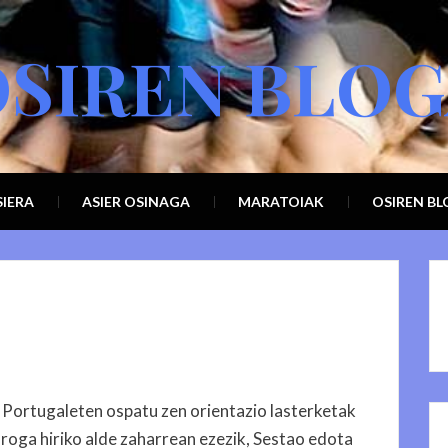
SIREN BLO
IERA
ASIER OSINAGA
MARATOIAK
OSIREN B
, Portugaleten ospatu zen orientazio lasterketak
oga hiriko alde zaharrean ezezik, Sestao edota