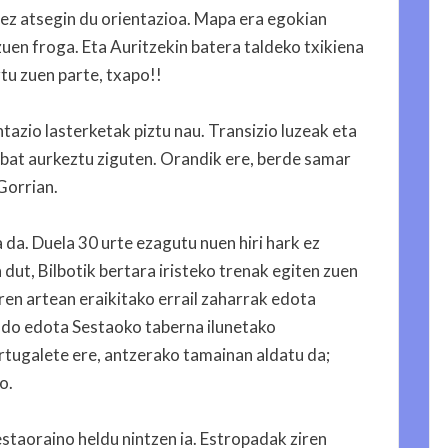
nez atsegin du orientazioa. Mapa era egokian
uen froga. Eta Auritzekin batera taldeko txikiena
tu zuen parte, txapo!!
tazio lasterketak piztu nau. Transizio luzeak eta
 bat aurkeztu ziguten. Orandik ere, berde samar
Gorrian.
 da. Duela 30 urte ezagutu nuen hiri hark ez
ut, Bilbotik bertara iristeko trenak egiten zuen
ren artean eraikitako errail zaharrak edota
aldo edota Sestaoko taberna ilunetako
ortugalete ere, antzerako tamainan aldatu da;
o.
estaoraino heldu nintzen ia. Estropadak ziren