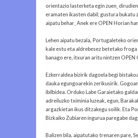
orientazio lasterketa egin zuen¸ dirudie
eramaten ikasten dabil; gustura bukatu z
aipatu behar¸ Anek ere OPEN Horian har
Lehen aipatu bezala, Portugaleteko orien
kale estu eta aldrebesez betetako froga
banago ere, itxuran aritu nintzen OPEN 
Ezkerraldea bizirik dagoela begi bistakoa
dauka egungoarekin zerikusirik. Gogoan d
ibilbidea. Orduko Labe Garaietako galda
adreiluzko tximinia luzeak, egun, Barak
argazkietan ikus ditzakegu soilik. Eta P
Bizkaiko Zubiaren ingurua paregabe dag
Balizen bila, aipatutako trenaren pare, S