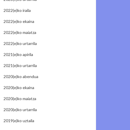
2022(e)ko iraila
2022(e)ko ekaina
2022(e)ko maiatza
2022(e)ko urtarrila
2021(e)ko apirila
2021(e)ko urtarrila
2020(e)ko abendua
2020(e)ko ekaina
2020(e)ko maiatza
2020(e)ko urtarrila
2019(e)ko uztaila