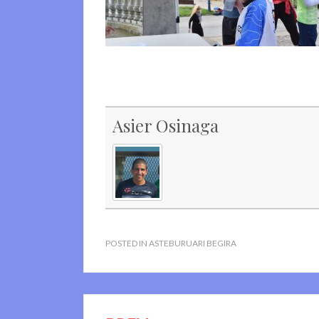
Asier Osinaga
POSTED IN
ASTEBURUARI BEGIRA