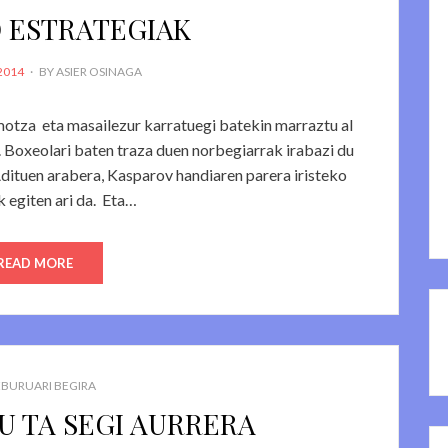
 ESTRATEGIAK
2014
BY
ASIER OSINAGA
motza eta masailezur karratuegi batekin marraztu al
. Boxeolari baten traza duen norbegiarrak irabazi du
dituen arabera, Kasparov handiaren parera iristeko
 egiten ari da. Eta…
READ MORE
BURUARI BEGIRA
U TA SEGI AURRERA