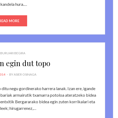
 kandela hura.…
READ MORE
BURUARI BEGIRA
in egin dut topo
2014
BY
ASIER OSINAGA
ditu negu gordinerako harrera lanak. Izan ere, igande
abariak armairutik txamarra potoloa ateratzeko bidea
entxitik Bergararako bidea egin zuten korrikalari eta
leek; hirugarrenez,…