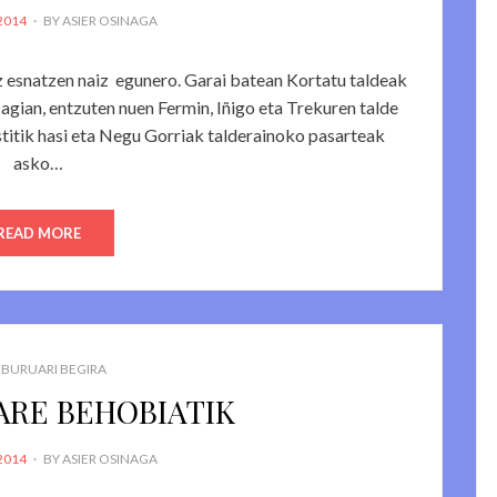
2014
BY
ASIER OSINAGA
z esnatzen naiz egunero. Garai batean Kortatu taldeak
i agian, entzuten nuen Fermin, Iñigo eta Trekuren talde
stitik hasi eta Negu Gorriak talderainoko pasarteak
asko…
READ MORE
BURUARI BEGIRA
ARE BEHOBIATIK
2014
BY
ASIER OSINAGA