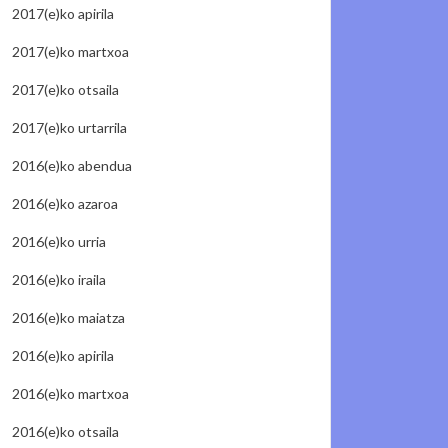
2017(e)ko apirila
2017(e)ko martxoa
2017(e)ko otsaila
2017(e)ko urtarrila
2016(e)ko abendua
2016(e)ko azaroa
2016(e)ko urria
2016(e)ko iraila
2016(e)ko maiatza
2016(e)ko apirila
2016(e)ko martxoa
2016(e)ko otsaila