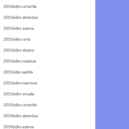
2016(e)ko urtarrila
2015(e)ko abendua
2015(e)ko azaroa
2015(e)ko urria
2015(e)ko ekaina
2015(e)ko maiatza
2015(e)ko apirila
2015(e)ko martxoa
2015(e)ko otsaila
2015(e)ko urtarrila
2014(e)ko abendua
2014(e)ko azaroa