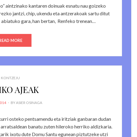
co” aintzinako kantaren doinuak esnatu nau goizeko
rezko jantzi, chip, ukendu eta antzerakoak sartu ditut
z abiatuko gara, han bertan, Renfeko trenean…
READ MORE
KONTZEJU
IKO AJEAK
2014
BY
ASIER OSINAGA
akurri osteko pentsamendu eta iritziak ganbaran dudan
 arratsaldean banatu zuten hileroko herriko aldizkaria.
garik ixotu dute Domu Santu egunean piztutzeke utzi