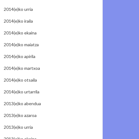
2014(e)ko urria
2014(e)ko iraila
2014(e)ko ekaina
2014(e)ko maiatza
2014(e)ko apirila
2014(e)ko martxoa
2014(e)ko otsaila
2014(e)ko urtarrila
2013(e)ko abendua
2013(e)ko azaroa
2013(e)ko urria
2013(e)ko ekaina