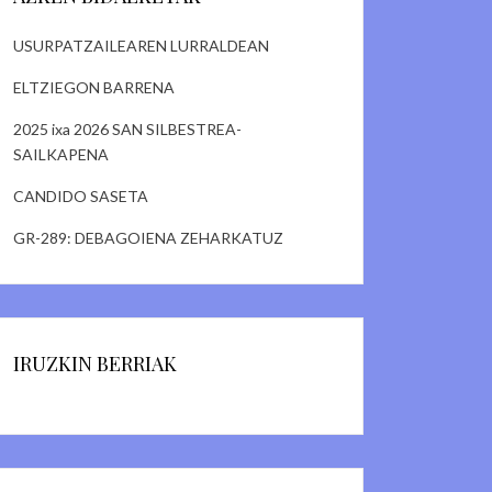
USURPATZAILEAREN LURRALDEAN
ELTZIEGON BARRENA
2025 ixa 2026 SAN SILBESTREA-
SAILKAPENA
CANDIDO SASETA
GR-289: DEBAGOIENA ZEHARKATUZ
IRUZKIN BERRIAK