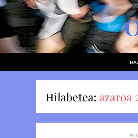
O
HAS
Hilabetea:
azaroa 
ASTE