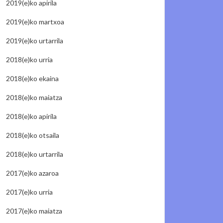
2019(e)ko apirila
2019(e)ko martxoa
2019(e)ko urtarrila
2018(e)ko urria
2018(e)ko ekaina
2018(e)ko maiatza
2018(e)ko apirila
2018(e)ko otsaila
2018(e)ko urtarrila
2017(e)ko azaroa
2017(e)ko urria
2017(e)ko maiatza