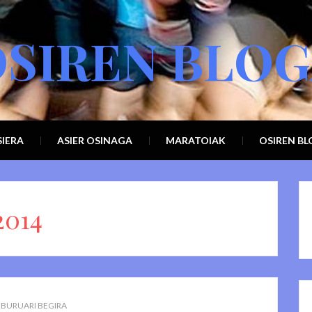
SIREN BLO
IERA
ASIER OSINAGA
MARATOIAK
OSIREN B
2014
BURUARI BEGIRA