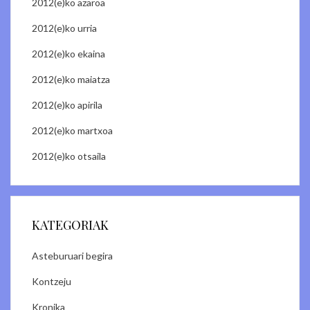
2012(e)ko azaroa
2012(e)ko urria
2012(e)ko ekaina
2012(e)ko maiatza
2012(e)ko apirila
2012(e)ko martxoa
2012(e)ko otsaila
KATEGORIAK
Asteburuari begira
Kontzeju
Kronika