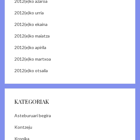
2012(e)ko azaroa
2012(e)ko urria
2012(e)ko ekaina
2012(e)ko maiatza
2012(e)ko apirila
2012(e)ko martxoa
2012(e)ko otsaila
KATEGORIAK
Asteburuari begira
Kontzeju
Kronika