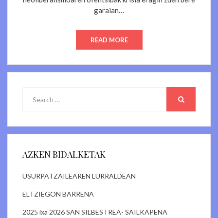
garaian…
READ MORE
Search
for:
SEARCH
AZKEN BIDALKETAK
USURPATZAILEAREN LURRALDEAN
ELTZIEGON BARRENA
2025 ixa 2026 SAN SILBESTREA- SAILKAPENA