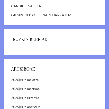
CANDIDO SASETA
GR-289: DEBAGOIENA ZEHARKATUZ
IRUZKIN BERRIAK
ARTXIBOAK
2026(e)ko maiatza
2026(e)ko martxoa
2026(e)ko urtarrila
2025(e)ko abendua