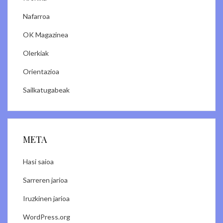
Nafarroa
OK Magazinea
Olerkiak
Orientazioa
Sailkatugabeak
META
Hasi saioa
Sarreren jarioa
Iruzkinen jarioa
WordPress.org