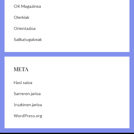
OK Magazinea
Olerkiak
Orientazioa
Sailkatugabeak
META
Hasi saioa
Sarreren jarioa
Iruzkinen jarioa
WordPress.org