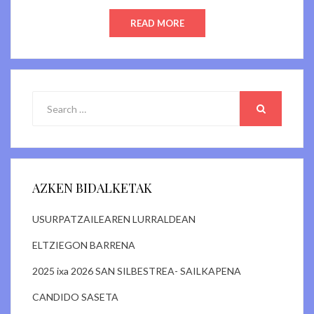
READ MORE
Search
for:
SEARCH
AZKEN BIDALKETAK
USURPATZAILEAREN LURRALDEAN
ELTZIEGON BARRENA
2025 ixa 2026 SAN SILBESTREA- SAILKAPENA
CANDIDO SASETA