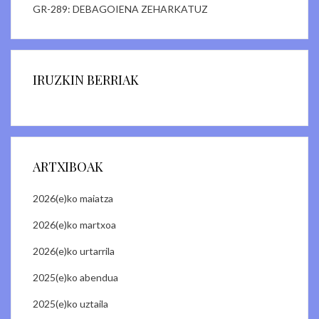
GR-289: DEBAGOIENA ZEHARKATUZ
IRUZKIN BERRIAK
ARTXIBOAK
2026(e)ko maiatza
2026(e)ko martxoa
2026(e)ko urtarrila
2025(e)ko abendua
2025(e)ko uztaila