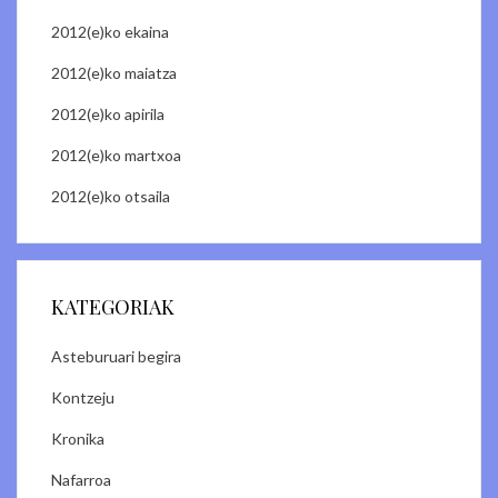
2012(e)ko ekaina
2012(e)ko maiatza
2012(e)ko apirila
2012(e)ko martxoa
2012(e)ko otsaila
KATEGORIAK
Asteburuari begira
Kontzeju
Kronika
Nafarroa