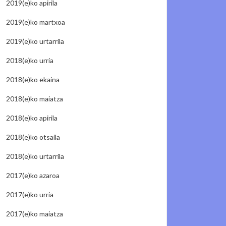
2019(e)ko apirila
2019(e)ko martxoa
2019(e)ko urtarrila
2018(e)ko urria
2018(e)ko ekaina
2018(e)ko maiatza
2018(e)ko apirila
2018(e)ko otsaila
2018(e)ko urtarrila
2017(e)ko azaroa
2017(e)ko urria
2017(e)ko maiatza