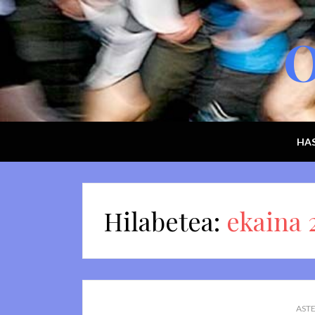
O
HAS
Hilabetea:
ekaina 
ASTE