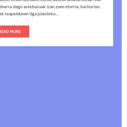
beharra dago asteburuak izan zuen etorria, bai horixe.
txapeldunen liga jolasteko…
READ MORE