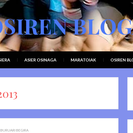
SIREN BLO
IERA
ASIER OSINAGA
MARATOIAK
OSIREN B
2013
BURUARI BEGIRA