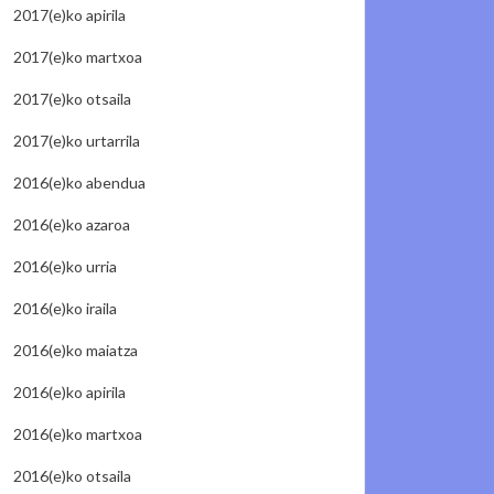
2017(e)ko apirila
2017(e)ko martxoa
2017(e)ko otsaila
2017(e)ko urtarrila
2016(e)ko abendua
2016(e)ko azaroa
2016(e)ko urria
2016(e)ko iraila
2016(e)ko maiatza
2016(e)ko apirila
2016(e)ko martxoa
2016(e)ko otsaila