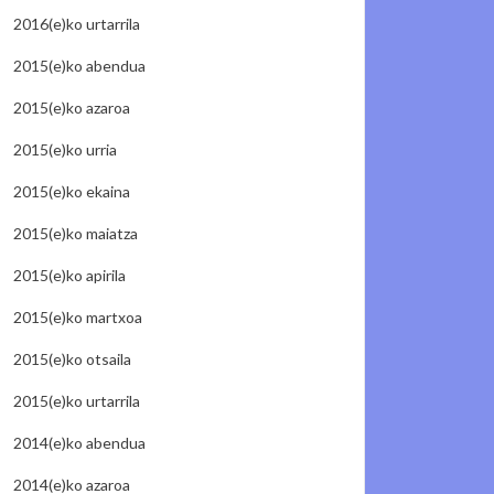
2016(e)ko urtarrila
2015(e)ko abendua
2015(e)ko azaroa
2015(e)ko urria
2015(e)ko ekaina
2015(e)ko maiatza
2015(e)ko apirila
2015(e)ko martxoa
2015(e)ko otsaila
2015(e)ko urtarrila
2014(e)ko abendua
2014(e)ko azaroa