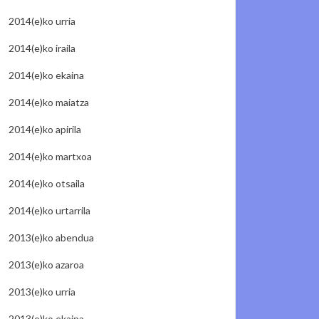
2014(e)ko urria
2014(e)ko iraila
2014(e)ko ekaina
2014(e)ko maiatza
2014(e)ko apirila
2014(e)ko martxoa
2014(e)ko otsaila
2014(e)ko urtarrila
2013(e)ko abendua
2013(e)ko azaroa
2013(e)ko urria
2013(e)ko ekaina