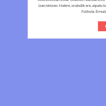
izan nintzen. Halere, oraindik ere, aipatu 
Futbola. Errealak 