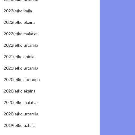
2022(e)ko iraila
2022(e)ko ekaina
2022(e)ko maiatza
2022(e)ko urtarrila
2021(e)ko apirila
2021(e)ko urtarrila
2020(e)ko abendua
2020(e)ko ekaina
2020(e)ko maiatza
2020(e)ko urtarrila
2019(e)ko uztaila