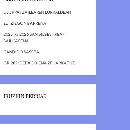
USURPATZAILEAREN LURRALDEAN
ELTZIEGON BARRENA
2025 ixa 2026 SAN SILBESTREA-
SAILKAPENA
CANDIDO SASETA
GR-289: DEBAGOIENA ZEHARKATUZ
IRUZKIN BERRIAK