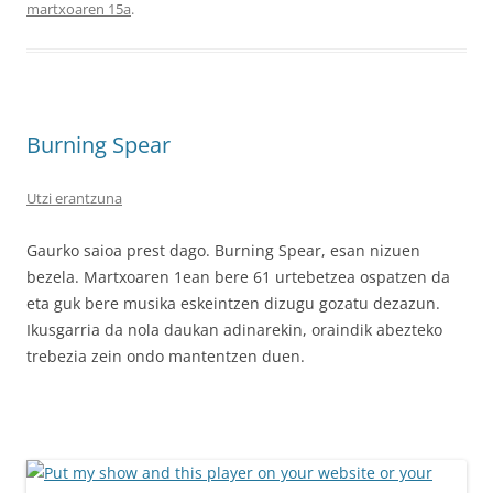
martxoaren 15a
.
Burning Spear
Utzi erantzuna
Gaurko saioa prest dago. Burning Spear, esan nizuen
bezela. Martxoaren 1ean bere 61 urtebetzea ospatzen da
eta guk bere musika eskeintzen dizugu gozatu dezazun.
Ikusgarria da nola daukan adinarekin, oraindik abezteko
trebezia zein ondo mantentzen duen.