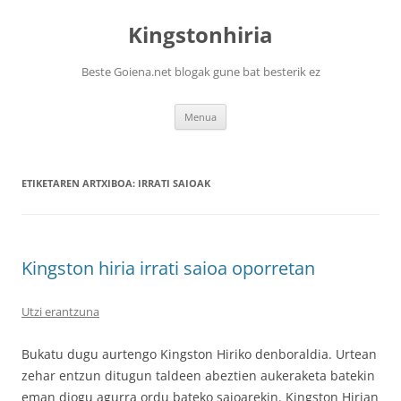
Kingstonhiria
Beste Goiena.net blogak gune bat besterik ez
Edukira
Menua
salto
egin
ETIKETAREN ARTXIBOA:
IRRATI SAIOAK
Kingston hiria irrati saioa oporretan
Utzi erantzuna
Bukatu dugu aurtengo Kingston Hiriko denboraldia. Urtean
zehar entzun ditugun taldeen abeztien aukeraketa batekin
eman diogu agurra ordu bateko saioarekin. Kingston Hirian