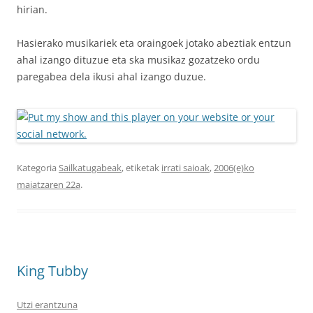
hirian.
Hasierako musikariek eta oraingoek jotako abeztiak entzun
ahal izango dituzue eta ska musikaz gozatzeko ordu
paregabea dela ikusi ahal izango duzue.
Kategoria
Sailkatugabeak
, etiketak
irrati saioak
,
2006(e)ko
maiatzaren 22a
.
King Tubby
Utzi erantzuna