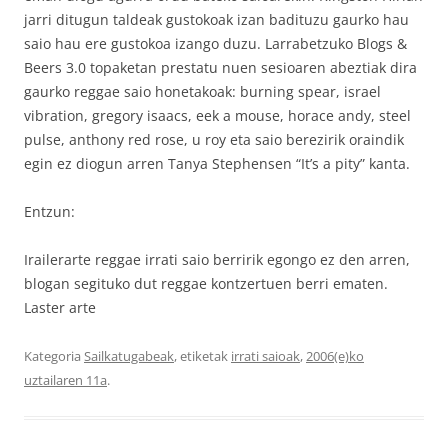
jarri ditugun taldeak gustokoak izan badituzu gaurko hau
saio hau ere gustokoa izango duzu. Larrabetzuko Blogs &
Beers 3.0 topaketan prestatu nuen sesioaren abeztiak dira
gaurko reggae saio honetakoak: burning spear, israel
vibration, gregory isaacs, eek a mouse, horace andy, steel
pulse, anthony red rose, u roy eta saio berezirik oraindik
egin ez diogun arren Tanya Stephensen “It’s a pity” kanta.
Entzun:
Irailerarte reggae irrati saio berririk egongo ez den arren,
blogan segituko dut reggae kontzertuen berri ematen.
Laster arte
Kategoria
Sailkatugabeak
, etiketak
irrati saioak
,
2006(e)ko
uztailaren 11a
.