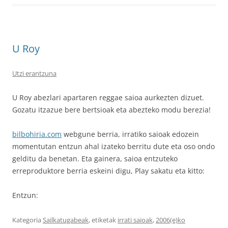
U Roy
Utzi erantzuna
U Roy abezlari apartaren reggae saioa aurkezten dizuet.
Gozatu itzazue bere bertsioak eta abezteko modu berezia!
bilbohiria.com
webgune berria, irratiko saioak edozein
momentutan entzun ahal izateko berritu dute eta oso ondo
gelditu da benetan. Eta gainera, saioa entzuteko
erreproduktore berria eskeini digu, Play sakatu eta kitto:
Entzun:
Kategoria
Sailkatugabeak
, etiketak
irrati saioak
,
2006(e)ko