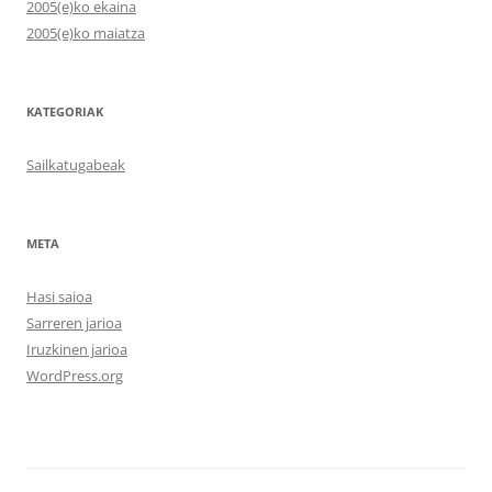
2005(e)ko ekaina
2005(e)ko maiatza
KATEGORIAK
Sailkatugabeak
META
Hasi saioa
Sarreren jarioa
Iruzkinen jarioa
WordPress.org