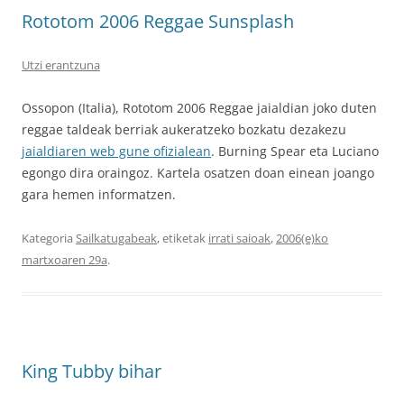
Rototom 2006 Reggae Sunsplash
Utzi erantzuna
Ossopon (Italia), Rototom 2006 Reggae jaialdian joko duten
reggae taldeak berriak aukeratzeko bozkatu dezakezu
jaialdiaren web gune ofizialean
. Burning Spear eta Luciano
egongo dira oraingoz. Kartela osatzen doan einean joango
gara hemen informatzen.
Kategoria
Sailkatugabeak
, etiketak
irrati saioak
,
2006(e)ko
martxoaren 29a
.
King Tubby bihar