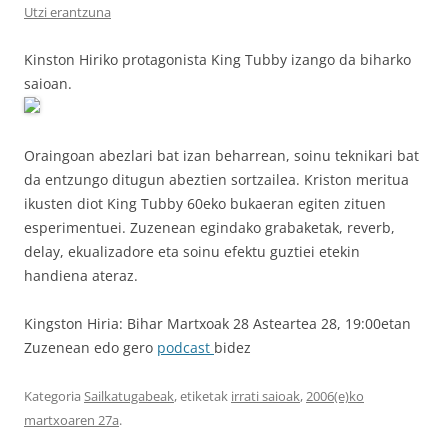
Utzi erantzuna
Kinston Hiriko protagonista King Tubby izango da biharko
saioan.
Oraingoan abezlari bat izan beharrean, soinu teknikari bat
da entzungo ditugun abeztien sortzailea. Kriston meritua
ikusten diot King Tubby 60eko bukaeran egiten zituen
esperimentuei. Zuzenean egindako grabaketak, reverb,
delay, ekualizadore eta soinu efektu guztiei etekin
handiena ateraz.
Kingston Hiria: Bihar Martxoak 28 Asteartea 28, 19:00etan
Zuzenean edo gero
podcast
bidez
Kategoria
Sailkatugabeak
, etiketak
irrati saioak
,
2006(e)ko
martxoaren 27a
.