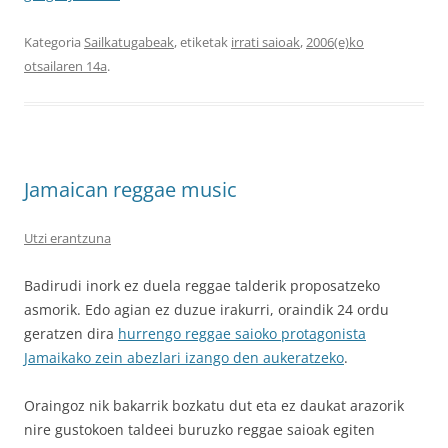
Kategoria
Sailkatugabeak
, etiketak
irrati saioak
,
2006(e)ko
otsailaren 14a
.
Jamaican reggae music
Utzi erantzuna
Badirudi inork ez duela reggae talderik proposatzeko
asmorik. Edo agian ez duzue irakurri, oraindik 24 ordu
geratzen dira
hurrengo reggae saioko protagonista
Jamaikako zein abezlari izango den aukeratzeko
.
Oraingoz nik bakarrik bozkatu dut eta ez daukat arazorik
nire gustokoen taldeei buruzko reggae saioak egiten