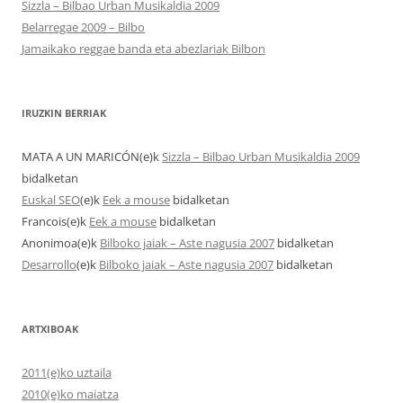
Sizzla – Bilbao Urban Musikaldia 2009
Belarregae 2009 – Bilbo
Jamaikako reggae banda eta abezlariak Bilbon
IRUZKIN BERRIAK
MATA A UN MARICÓN
(e)k
Sizzla – Bilbao Urban Musikaldia 2009
bidalketan
Euskal SEO
(e)k
Eek a mouse
bidalketan
Francois
(e)k
Eek a mouse
bidalketan
Anonimoa
(e)k
Bilboko jaiak – Aste nagusia 2007
bidalketan
Desarrollo
(e)k
Bilboko jaiak – Aste nagusia 2007
bidalketan
ARTXIBOAK
2011(e)ko uztaila
2010(e)ko maiatza