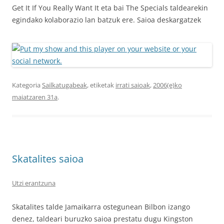
Get It If You Really Want It eta bai The Specials taldearekin
egindako kolaborazio lan batzuk ere. Saioa deskargatzek
Kategoria
Sailkatugabeak
, etiketak
irrati saioak
,
2006(e)ko
maiatzaren 31a
.
Skatalites saioa
Utzi erantzuna
Skatalites talde Jamaikarra ostegunean Bilbon izango
denez, taldeari buruzko saioa prestatu dugu Kingston