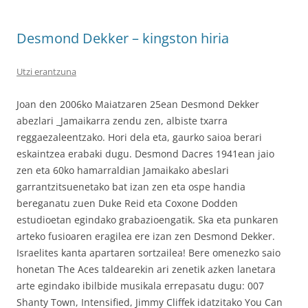
Desmond Dekker – kingston hiria
Utzi erantzuna
Joan den 2006ko Maiatzaren 25ean Desmond Dekker
abezlari _Jamaikarra zendu zen, albiste txarra
reggaezaleentzako. Hori dela eta, gaurko saioa berari
eskaintzea erabaki dugu. Desmond Dacres 1941ean jaio
zen eta 60ko hamarraldian Jamaikako abeslari
garrantzitsuenetako bat izan zen eta ospe handia
bereganatu zuen Duke Reid eta Coxone Dodden
estudioetan egindako grabazioengatik. Ska eta punkaren
arteko fusioaren eragilea ere izan zen Desmond Dekker.
Israelites kanta apartaren sortzailea! Bere omenezko saio
honetan The Aces taldearekin ari zenetik azken lanetara
arte egindako ibilbide musikala errepasatu dugu: 007
Shanty Town, Intensified, Jimmy Cliffek idatzitako You Can