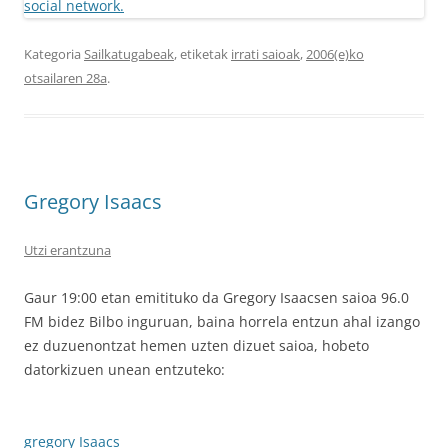
Kategoria
Sailkatugabeak
, etiketak
irrati saioak
,
2006(e)ko
otsailaren 28a
.
Gregory Isaacs
Utzi erantzuna
Gaur 19:00 etan emitituko da Gregory Isaacsen saioa 96.0
FM bidez Bilbo inguruan, baina horrela entzun ahal izango
ez duzuenontzat hemen uzten dizuet saioa, hobeto
datorkizuen unean entzuteko:
gregory Isaacs