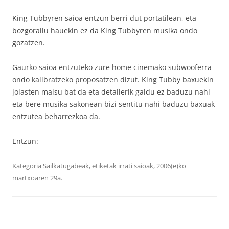
King Tubbyren saioa entzun berri dut portatilean, eta
bozgorailu hauekin ez da King Tubbyren musika ondo
gozatzen.
Gaurko saioa entzuteko zure home cinemako subwooferra
ondo kalibratzeko proposatzen dizut. King Tubby baxuekin
jolasten maisu bat da eta detailerik galdu ez baduzu nahi
eta bere musika sakonean bizi sentitu nahi baduzu baxuak
entzutea beharrezkoa da.
Entzun:
Kategoria
Sailkatugabeak
, etiketak
irrati saioak
,
2006(e)ko
martxoaren 29a
.