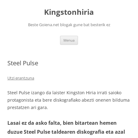
Kingstonhiria
Beste Goiena.net blogak gune bat besterik ez
Edukira
Menua
salto
egin
Steel Pulse
Utzi erantzuna
Steel Pulse izango da laister Kingston Hiria irrati saioko
protagonista eta bere diskografiako abezti onenen bilduma
prestatzen ari gara.
Lasai ez da asko falta, bien bitartean hemen
duzue Steel Pulse taldearen diskografia eta azal