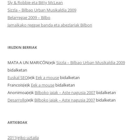
Sly & Robbie eta Bitty McLean
Sizzla – Bilbao Urban Musikaldia 2009
Belarregae 2009 – Bilbo
Jamaikako reggae banda eta abezlariak Bilbon
IRUZKIN BERRIAK
MATA A UN MARICÓN
(e)k
Sizzla – Bilbao Urban Musikaldia 2009
bidalketan
Euskal SEO
(e)k
Eek a mouse
bidalketan
Francois
(e)k
Eek a mouse
bidalketan
Anonimoa
(e)k
Bilboko jaiak – Aste nagusia 2007
bidalketan
Desarrollo
(e)k
Bilboko jaiak – Aste nagusia 2007
bidalketan
ARTXIBOAK
2011(e)ko uztaila