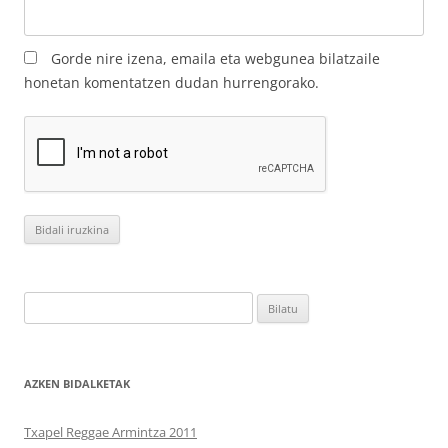
Gorde nire izena, emaila eta webgunea bilatzaile
honetan komentatzen dudan hurrengorako.
Bilatu:
AZKEN BIDALKETAK
Txapel Reggae Armintza 2011