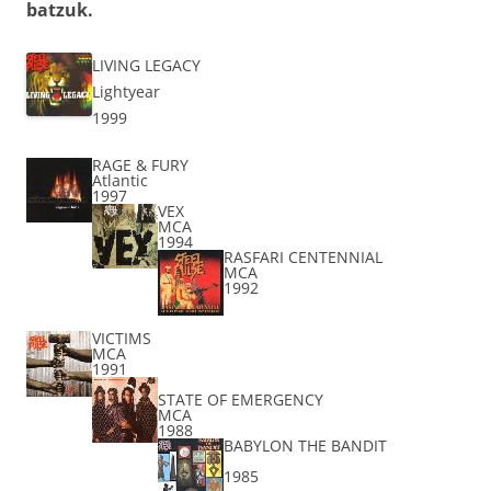
batzuk.
LIVING LEGACY
Lightyear
1999
RAGE & FURY
Atlantic
1997
VEX
MCA
1994
RASFARI CENTENNIAL
MCA
1992
VICTIMS
MCA
1991
STATE OF EMERGENCY
MCA
1988
BABYLON THE BANDIT
1985