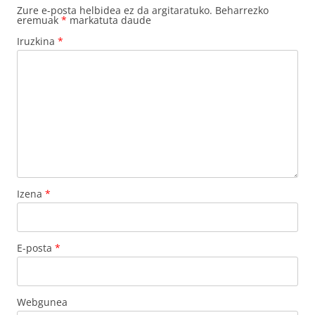
Zure e-posta helbidea ez da argitaratuko.
Beharrezko
eremuak
*
markatuta daude
Iruzkina
*
Izena
*
E-posta
*
Webgunea