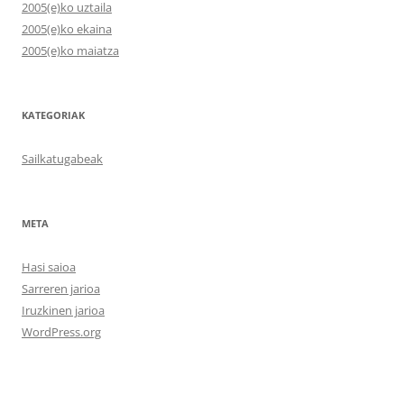
2005(e)ko uztaila
2005(e)ko ekaina
2005(e)ko maiatza
KATEGORIAK
Sailkatugabeak
META
Hasi saioa
Sarreren jarioa
Iruzkinen jarioa
WordPress.org