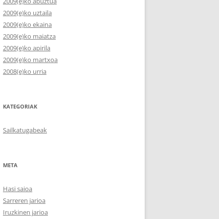
2009(e)ko abuztua
2009(e)ko uztaila
2009(e)ko ekaina
2009(e)ko maiatza
2009(e)ko apirila
2009(e)ko martxoa
2008(e)ko urria
KATEGORIAK
Sailkatugabeak
META
Hasi saioa
Sarreren jarioa
Iruzkinen jarioa