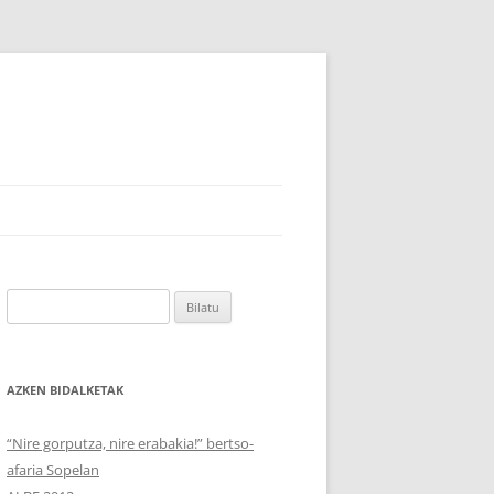
Bilatu:
AZKEN BIDALKETAK
“Nire gorputza, nire erabakia!” bertso-
afaria Sopelan