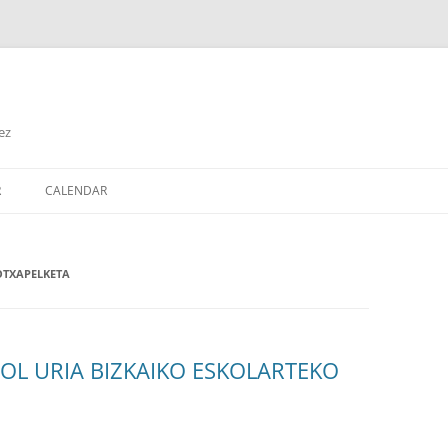
ez
Edukira
salto
R
CALENDAR
egin
OTXAPELKETA
OL URIA BIZKAIKO ESKOLARTEKO