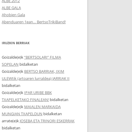
ALBE 2012
ALBE GALA
Ahobien Gala
Abenduaren 1ean… BertsoTrikiBand!
IRUZKIN BERRIAK
Goizalde
(e)k
“BERTSOLARI” FILMA
SOPELAN
bidalketan
Goizalde
(e)k
BERTSO BARRIAK, IXIM
ULEWtik (artoaren lurraldea) JARRIAK II
bidalketan
Goizalde
(e)k
IPAR URIBE BBK
TXAPELKETAKO FINALEAN!
bidalketan
Goizalde
(e)k
MAIALEN MARKAIDA
MUNGIAN TXAPELDUN
bidalketan
arrate
(e)k
JOSEBA ETA TRINORI ESKERRAK
bidalketan