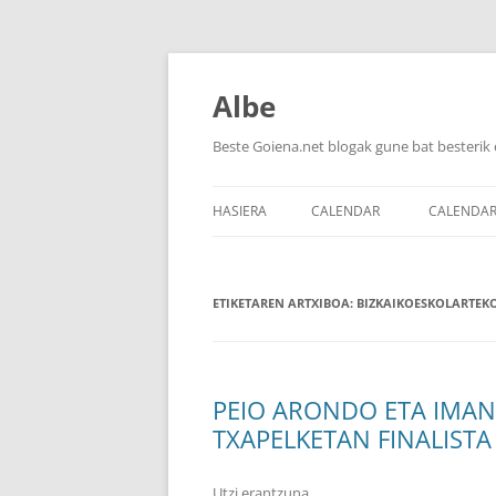
Albe
Beste Goiena.net blogak gune bat besterik 
HASIERA
CALENDAR
CALENDA
ETIKETAREN ARTXIBOA:
BIZKAIKOESKOLARTEK
PEIO ARONDO ETA IMAN
TXAPELKETAN FINALISTA
Utzi erantzuna