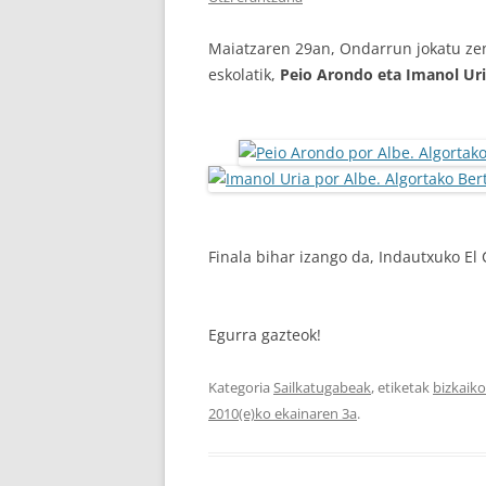
Maiatzaren 29an, Ondarrun jokatu zen
eskolatik,
Peio Arondo eta Imanol Ur
Finala bihar izango da, Indautxuko El
Egurra gazteok!
Kategoria
Sailkatugabeak
, etiketak
bizkaik
2010(e)ko ekainaren 3a
.