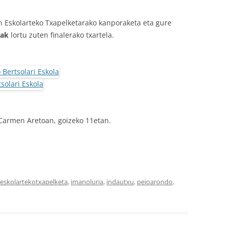
 Eskolarteko Txapelketarako kanporaketa eta gure
iak
lortu zuten finalerako txartela.
 Carmen Aretoan, goizeko 11etan.
oeskolartekotxapelketa
,
imanoluria
,
indautxu
,
peioarondo
,