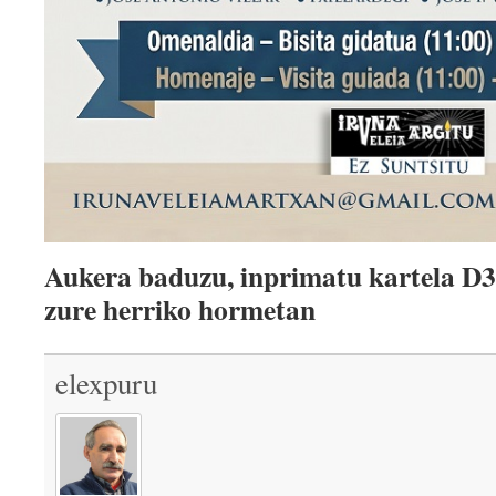
Aukera baduzu, inprimatu kartela D3 
zure herriko hormetan
elexpuru