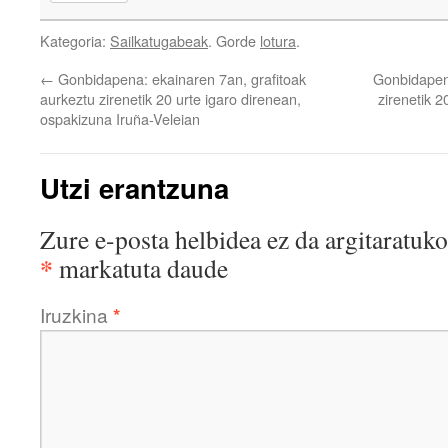
Kategoria:
Sailkatugabeak
. Gorde
lotura
.
←
Gonbidapena: ekainaren 7an, grafitoak
Gonbidapena
aurkeztu zirenetik 20 urte igaro direnean,
zirenetik 2
ospakizuna Iruña-Veleian
Utzi erantzuna
Zure e-posta helbidea ez da argitaratuko
*
markatuta daude
Iruzkina
*