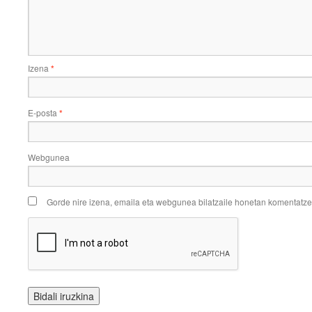
Izena
*
E-posta
*
Webgunea
Gorde nire izena, emaila eta webgunea bilatzaile honetan komentatz