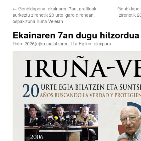
←
Gonbidapena: ekainaren 7an, grafitoak
Gonbidapena
aurkeztu zirenetik 20 urte igaro direnean,
zirenetik 2
ospakizuna Iruña-Veleian
Ekainaren 7an dugu hitzordua 
Data:
2026(e)ko maiatzaren 11a
Egilea:
elexpuru