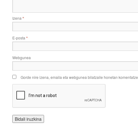
Izena
*
E-posta
*
Webgunea
Gorde nire izena, emaila eta webgunea bilatzaile honetan komentatz