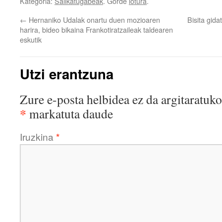
Kategoria:
Sailkatugabeak
. Gorde
lotura
.
←
Hernaniko Udalak onartu duen mozioaren
Bisita gid
harira, bideo bikaina Frankotiratzaileak taldearen
eskutik
Utzi erantzuna
Zure e-posta helbidea ez da argitaratuko
*
markatuta daude
Iruzkina
*