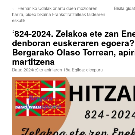
←
Hernaniko Udalak onartu duen mozioaren
Bisita gid
harira, bideo bikaina Frankotiratzaileak taldearen
eskutik
‘824-2024. Zelakoa ete zan En
denboran euskeraren egoera?’,
Bergarako Olaso Torrean, apir
martitzena
Data:
2024(e)ko apirilaren 18a
Egilea:
elexpuru