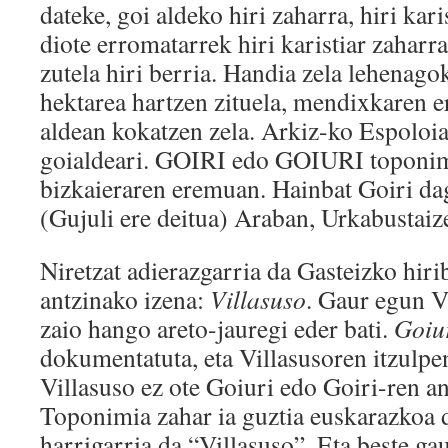
dateke, goi aldeko hiri zaharra, hiri kar
diote erromatarrek hiri karistiar zaharr
zutela hiri berria. Handia zela lehenagok
hektarea hartzen zituela, mendixkaren e
aldean kokatzen zela. Arkiz-ko Espoloia
goialdeari. GOIRI edo GOIURI toponi
bizkaieraren eremuan. Hainbat Goiri da
(Gujuli ere deitua) Araban, Urkabustaiz
Niretzat adierazgarria da Gasteizko hiri
antzinako izena:
Villasuso
. Gaur egun V
zaio hango areto-jauregi eder bati.
Goiu
dokumentatuta, eta Villasusoren itzulpe
Villasuso ez ote Goiuri edo Goiri-ren a
Toponimia zahar ia guztia euskarazkoa 
harrigarria da “Villasuso”. Eta beste ga