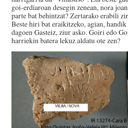
goi-erdiaroan desegin zenean, nora joan
parte bat behintzat? Zertarako erabili z
Beste hiri bat eraikitzeko, agian, handi
dagoen Gasteiz, ziur asko. Goiri edo Go
harriekin batera lekuz aldatu ote zen?