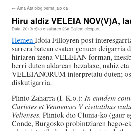
←
Ama Ata blog berria jaio da
Hiru aldiz VELEIA NOV(V)A, l
Data:
2013(e)ko otsailaren 26a
Egilea:
elexpuru
Hemen
Idoia Filloyren post interesgar
sarrera batean esaten genuen deigarria d
hiriaren izena VELEIAN forman, inesibo
berri duten aldarean bezalaxe, nahiz e
VELEIANORUM interpretatu duten; oso
diskutigarria.
Plinio Zaharra (I. K.o.):
In eundem con
Carietes et Vennenses V civitatibus vad
Velienses.
Pliniok dio Clunia-ko (gaur 
Conde, Burgosko probintziaren hego-ek