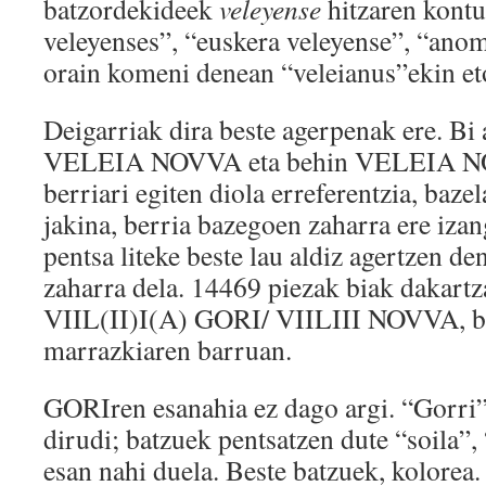
batzordekideek
veleyense
hitzaren kontu
veleyenses”, “euskera veleyense”, “ano
orain komeni denean “veleianus”ekin et
Deigarriak dira beste agerpenak ere. Bi 
VELEIA NOVVA eta behin VELEIA NOV
berriari egiten diola erreferentzia, bazel
jakina, berria bazegoen zaharra ere iza
pentsa liteke beste lau aldiz agertzen
zaharra dela. 14469 piezak biak dakartz
VIIL(II)I(A) GORI/ VIILIII NOVVA, b
marrazkiaren barruan.
GORIren esanahia ez dago argi. “Gorri
dirudi; batzuek pentsatzen dute “soila”,
esan nahi duela. Beste batzuek, kolorea