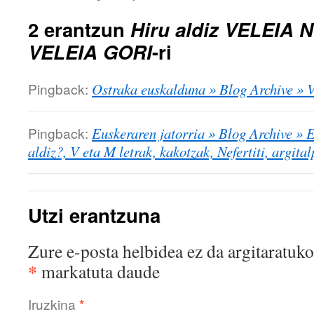
2 erantzun
Hiru aldiz VELEIA N
VELEIA GORI
-ri
Pingback:
Ostraka euskalduna » Blog Archive » V
Pingback:
Euskeraren jatorria » Blog Archive »
aldiz?, V eta M letrak, kakotzak, Nefertiti, argit
Utzi erantzuna
Zure e-posta helbidea ez da argitaratuko
*
markatuta daude
Iruzkina
*