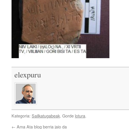
elexpuru
Kategoria:
Sailkatugabeak
. Gorde
lotura
.
←
Ama Ata blog berria jaio da