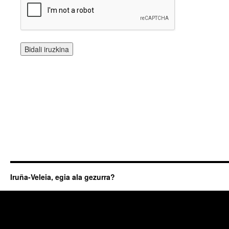
Iruña-Veleia, egia ala gezurra?