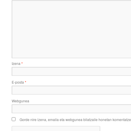
Izena
*
E-posta
*
Webgunea
Gorde nire izena, emaila eta webgunea bilatzaile honetan komentatz