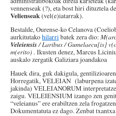
administratibokoak direla karieteak (kar
vennenseak (?), eta bost hiri dituztela d
Velienseak
(vel(e)iatarrak).
Bestalde, Ourense-ko Celanova (Coeliob
aurkitutako
hilarri
batek zera dio:
M(arcu
Veleiensis
/ Laribus / Gumelaecu[is] v(o
m(erito) .
Ikusten denez, Marcus Liciniu
auskalo zergatik Galiziara joandakoa
Hauek dira, guk dakigula, gentilizioaren
Horregatik, VELEIAN (laburpena izate
jakinda) VELEIANORUM interpretatzea 
zaigu. VELEIENSIUM izango zen geniti
“veleianus” ere erabiltzen zela frogatzen
Dokumentatuta ez dago. Zenbat txantxa