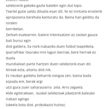
selekziorik gabeko gazte batekin egin dut topo.
Txartel gutxi saldu dituela esan dit. Ni ez nintzela eroslerik
aproposena berehala konturatu da. Baina han gelditu da
nirekin
berriketan.
Zerbait esatearren, batere interesatzen ez zaidan gauza
bati buruz egin
diot galdera. Ea nork irabaziko duen futbol txapelketa.
Iparrafrikar itxurako nire lagun berriak, bere herriak ez
duela
mundialean parte hartzen duen selekziorik esan dit.
Nireak ezta, aitortu diot nik.
Ez neukan galdetu beharrik nongoa zen, baina bada
ezpada ere, berak argi
utzi gura zuen saharauiarra zela. Arro zegoela.
Alde egiterakoan, euskal selekzioak jokatzerik baleuko
irabazi egingo
lukeela bota diot, probokazio hutsez.