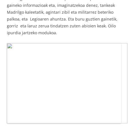
gaineko informazioak eta, imaginatzekoa denez, tankeak
Madrilgo kaleetatik, agintari zibil eta militarrez beteriko
palkoa, eta Legioaren ahuntza. Eta buru guztien gainetik,
gorriz eta laruz zerua tindatzen zuten abioien keak. Oilo
ipurdia jartzeko modukoa.