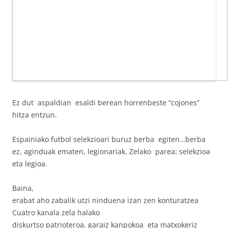
Ez dut aspaldian esaldi berean horrenbeste “cojones”
hitza entzun.
Espainiako futbol selekzioari buruz berba egiten…berba
ez, aginduak ematen, legionariak. Zelako parea: selekzioa
eta legioa.
Baina,
erabat aho zabalik utzi ninduena izan zen konturatzea
Cuatro kanala zela halako
diskurtso patrioteroa, garaiz kanpokoa eta matxokeriz