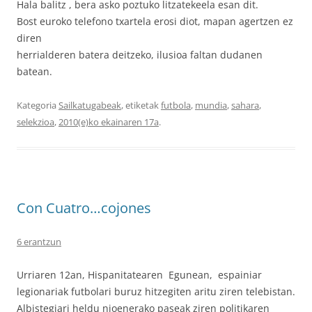
Hala balitz , bera asko poztuko litzatekeela esan dit.
Bost euroko telefono txartela erosi diot, mapan agertzen ez
diren
herrialderen batera deitzeko, ilusioa faltan dudanen
batean.
Kategoria
Sailkatugabeak
, etiketak
futbola
,
mundia
,
sahara
,
selekzioa
,
2010(e)ko ekainaren 17a
.
Con Cuatro…cojones
6 erantzun
Urriaren 12an, Hispanitatearen Egunean, espainiar
legionariak futbolari buruz hitzegiten aritu ziren telebistan.
Albistegiari heldu nioenerako paseak ziren politikaren