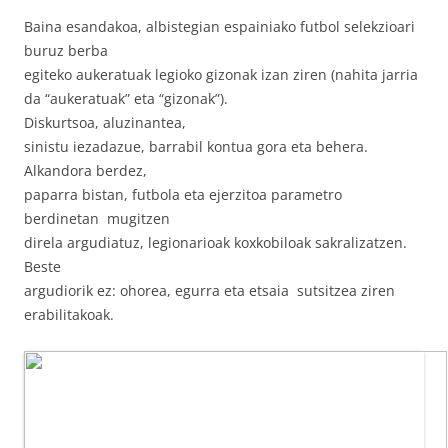
Baina esandakoa, albistegian espainiako futbol selekzioari
buruz berba
egiteko aukeratuak legioko gizonak izan ziren (nahita jarria
da “aukeratuak” eta “gizonak”).
Diskurtsoa, aluzinantea,
sinistu iezadazue, barrabil kontua gora eta behera.
Alkandora berdez,
paparra bistan, futbola eta ejerzitoa parametro
berdinetan mugitzen
direla argudiatuz, legionarioak koxkobiloak sakralizatzen.
Beste
argudiorik ez: ohorea, egurra eta etsaia sutsitzea ziren
erabilitakoak.