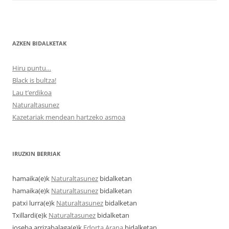
AZKEN BIDALKETAK
Hiru puntu…
Black is bultza!
Lau t’erdikoa
Naturaltasunez
Kazetariak mendean hartzeko asmoa
IRUZKIN BERRIAK
hamaika
(e)k
Naturaltasunez
bidalketan
hamaika
(e)k
Naturaltasunez
bidalketan
patxi lurra
(e)k
Naturaltasunez
bidalketan
Txillardi
(e)k
Naturaltasunez
bidalketan
joseba arrizabalaga
(e)k
Edorta Arana
bidalketan