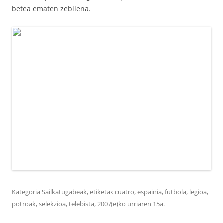
betea ematen zebilena.
Kategoria
Sailkatugabeak
, etiketak
cuatro
,
espainia
,
futbola
,
legioa
,
potroak
,
selekzioa
,
telebista
,
2007(e)ko urriaren 15a
.