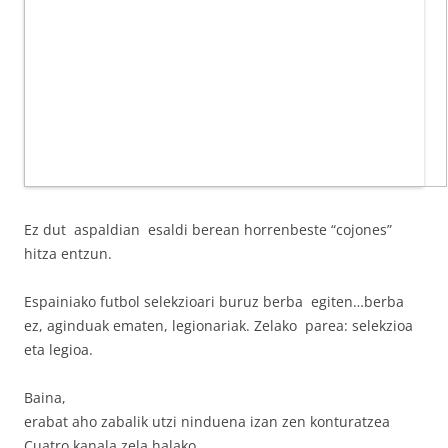
Ez dut aspaldian esaldi berean horrenbeste “cojones”
hitza entzun.
Espainiako futbol selekzioari buruz berba egiten…berba
ez, aginduak ematen, legionariak. Zelako parea: selekzioa
eta legioa.
Baina,
erabat aho zabalik utzi ninduena izan zen konturatzea
Cuatro kanala zela halako