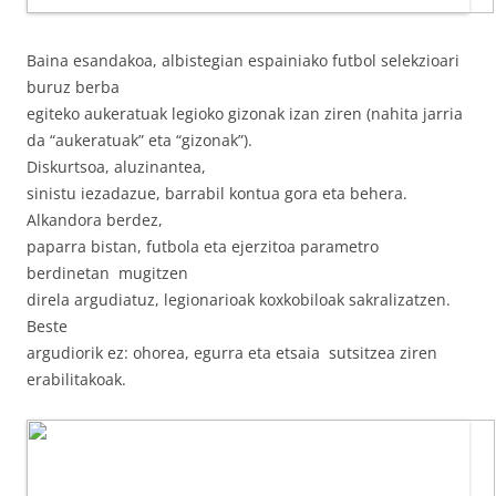
Baina esandakoa, albistegian espainiako futbol selekzioari
buruz berba
egiteko aukeratuak legioko gizonak izan ziren (nahita jarria
da “aukeratuak” eta “gizonak”).
Diskurtsoa, aluzinantea,
sinistu iezadazue, barrabil kontua gora eta behera.
Alkandora berdez,
paparra bistan, futbola eta ejerzitoa parametro
berdinetan mugitzen
direla argudiatuz, legionarioak koxkobiloak sakralizatzen.
Beste
argudiorik ez: ohorea, egurra eta etsaia sutsitzea ziren
erabilitakoak.