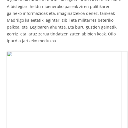
Albistegiari heldu nioenerako paseak ziren politikaren
gaineko informazioak eta, imaginatzekoa denez, tankeak
Madrilgo kaleetatik, agintari zibil eta militarrez beteriko
palkoa, eta Legioaren ahuntza. Eta buru guztien gainetik,
gorriz eta laruz zerua tindatzen zuten abioien keak. Oilo
ipurdia jartzeko modukoa.