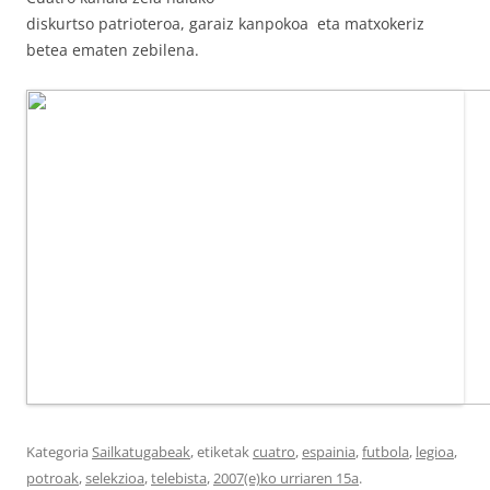
diskurtso patrioteroa, garaiz kanpokoa eta matxokeriz
betea ematen zebilena.
Kategoria
Sailkatugabeak
, etiketak
cuatro
,
espainia
,
futbola
,
legioa
,
potroak
,
selekzioa
,
telebista
,
2007(e)ko urriaren 15a
.