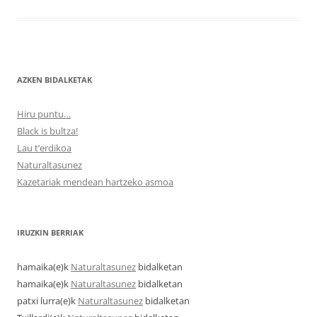
AZKEN BIDALKETAK
Hiru puntu…
Black is bultza!
Lau t’erdikoa
Naturaltasunez
Kazetariak mendean hartzeko asmoa
IRUZKIN BERRIAK
hamaika
(e)k
Naturaltasunez
bidalketan
hamaika
(e)k
Naturaltasunez
bidalketan
patxi lurra
(e)k
Naturaltasunez
bidalketan