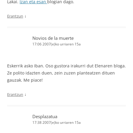
Lakai.
Izan eta esan
blogian dago.
↓
Erantzun
Novios de la muerte
17:06 2007(e)ko urriaren 15a
Eskerrik asko Iban. Oso gustora irakurri dut Elenaren bloga.
Ze polito idazten duen, zein zuzen planteatzen dituen
gauzak. Me piace!
↓
Erantzun
Desplazatua
17:38 2007(e)ko urriaren 15a