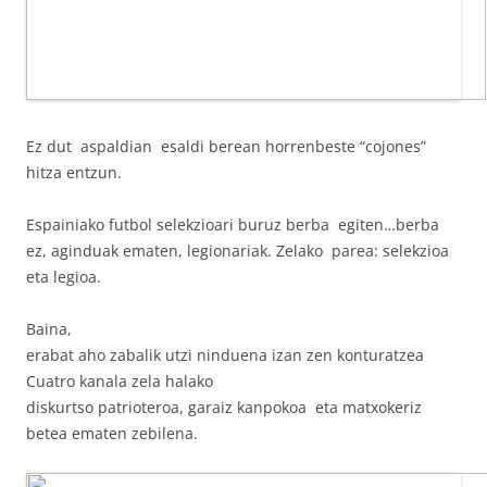
Ez dut aspaldian esaldi berean horrenbeste “cojones”
hitza entzun.
Espainiako futbol selekzioari buruz berba egiten…berba
ez, aginduak ematen, legionariak. Zelako parea: selekzioa
eta legioa.
Baina,
erabat aho zabalik utzi ninduena izan zen konturatzea
Cuatro kanala zela halako
diskurtso patrioteroa, garaiz kanpokoa eta matxokeriz
betea ematen zebilena.