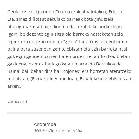
Geuk ere ikusi genuen Cuatron zuk aipatutakoa, Edorta.
Eta, zinez diñotsut sekulako barreak bota giñutzela
ohelagunak eta bixok; kontua da, kiroletako aurkezleari
igarri be dezente egin zitzaiola barreka hastekotan zela
legioko zuk diozun modun “gizon” hura ikusi eta entzuten,
baina bera zuzenean zen telebistan eta ezin barreka hasi;
guk egin genuen barren haren ordez, ze, aurkezlea, bietan
gazteena, oker ez badago kataluniarra eta Barcakoa da.
Baina, bai, behar dira bai “cojones” era horretan ateratzeko
telebistan, (Elenak dioen moduan, Espainiako telebista izan
arren).
↓
Erantzun
Anonimoa
9:53 2007(e)ko urriaren 16a