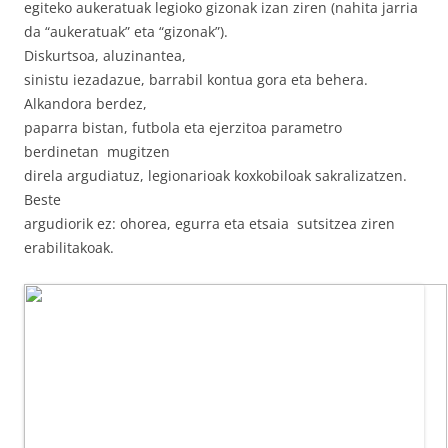
egiteko aukeratuak legioko gizonak izan ziren (nahita jarria
da “aukeratuak” eta “gizonak”).
Diskurtsoa, aluzinantea,
sinistu iezadazue, barrabil kontua gora eta behera.
Alkandora berdez,
paparra bistan, futbola eta ejerzitoa parametro
berdinetan mugitzen
direla argudiatuz, legionarioak koxkobiloak sakralizatzen.
Beste
argudiorik ez: ohorea, egurra eta etsaia sutsitzea ziren
erabilitakoak.