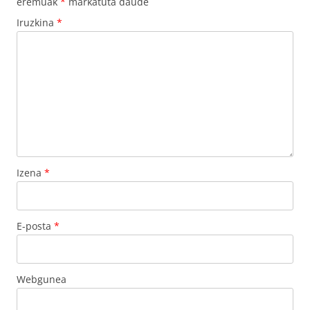
eremuak
*
markatuta daude
Iruzkina
*
Izena
*
E-posta
*
Webgunea