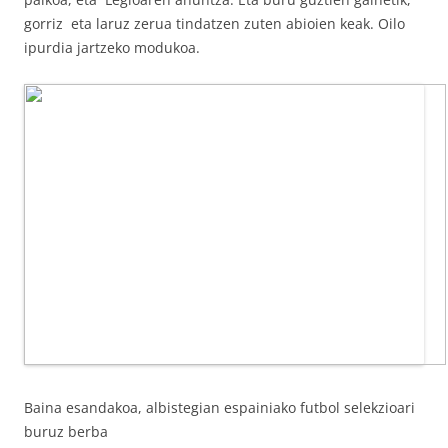
gorriz eta laruz zerua tindatzen zuten abioien keak. Oilo
ipurdia jartzeko modukoa.
Baina esandakoa, albistegian espainiako futbol selekzioari
buruz berba