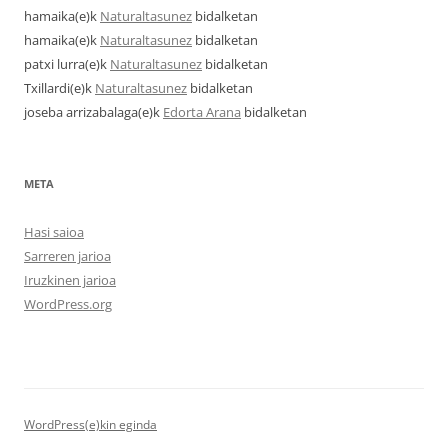
hamaika
(e)k
Naturaltasunez
bidalketan
hamaika
(e)k
Naturaltasunez
bidalketan
patxi lurra
(e)k
Naturaltasunez
bidalketan
Txillardi
(e)k
Naturaltasunez
bidalketan
joseba arrizabalaga
(e)k
Edorta Arana
bidalketan
META
Hasi saioa
Sarreren jarioa
Iruzkinen jarioa
WordPress.org
WordPress(e)kin eginda