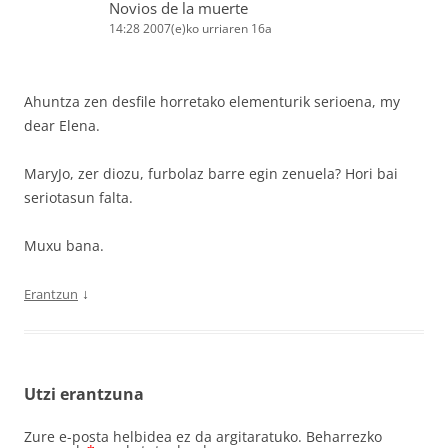
Novios de la muerte
14:28 2007(e)ko urriaren 16a
Ahuntza zen desfile horretako elementurik serioena, my
dear Elena.
MaryJo, zer diozu, furbolaz barre egin zenuela? Hori bai
seriotasun falta.
Muxu bana.
↓
Erantzun
Utzi erantzuna
Zure e-posta helbidea ez da argitaratuko.
Beharrezko