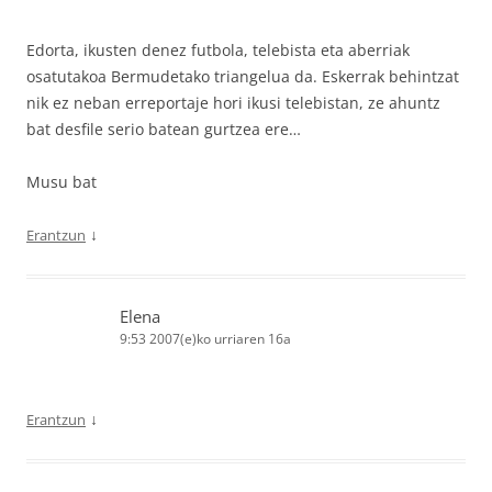
Edorta, ikusten denez futbola, telebista eta aberriak
osatutakoa Bermudetako triangelua da. Eskerrak behintzat
nik ez neban erreportaje hori ikusi telebistan, ze ahuntz
bat desfile serio batean gurtzea ere…
Musu bat
↓
Erantzun
Elena
9:53 2007(e)ko urriaren 16a
↓
Erantzun