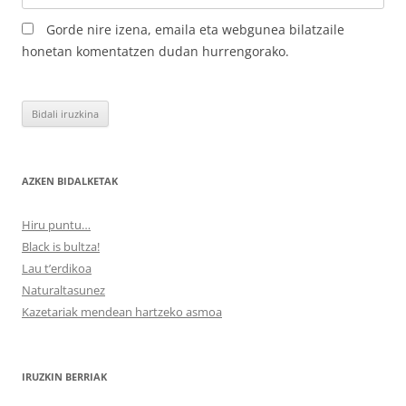
Gorde nire izena, emaila eta webgunea bilatzaile
honetan komentatzen dudan hurrengorako.
AZKEN BIDALKETAK
Hiru puntu…
Black is bultza!
Lau t’erdikoa
Naturaltasunez
Kazetariak mendean hartzeko asmoa
IRUZKIN BERRIAK