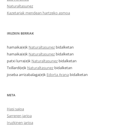
Naturaltasunez
Kazetariak mendean hartzeko asmoa
IRUZKIN BERRIAK
hamaika
(e)k
Naturaltasunez
bidalketan
hamaika
(e)k
Naturaltasunez
bidalketan
patxi lurra
(e)k
Naturaltasunez
bidalketan
Txillardi
(e)k
Naturaltasunez
bidalketan
joseba arrizabalaga
(e)k
Edorta Arana
bidalketan
META
Hasi saioa
Sarreren jarioa
Iruzkinen jarioa