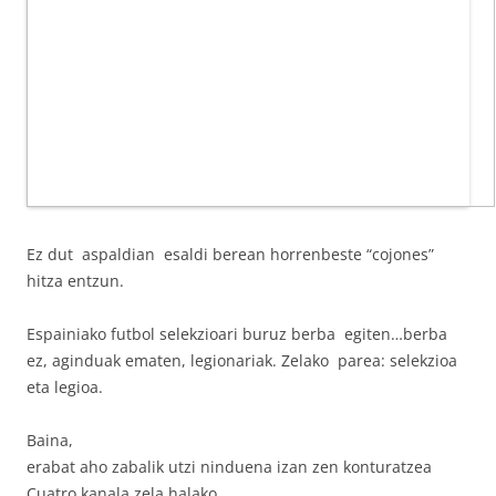
Ez dut aspaldian esaldi berean horrenbeste “cojones”
hitza entzun.
Espainiako futbol selekzioari buruz berba egiten…berba
ez, aginduak ematen, legionariak. Zelako parea: selekzioa
eta legioa.
Baina,
erabat aho zabalik utzi ninduena izan zen konturatzea
Cuatro kanala zela halako