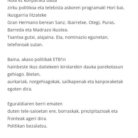
Nola ez konparatu bada
zirku politikoa eta telebista askoren programak! Hori bai,
ikusgarria litzateke
Gran Hermano berean Sanz, Ibarretxe, Otegi, Puras,
Barreda eta Madrazo ikustea.
Txantxa gutxi, alajaina. Eta, nominazio egunetan,
telefonoak sutan.
Baina, akaso politikak ETB1n
hainbeste ikus daitekeen kirolarekin dauka parekotasun
gehiago. Bietan,
aurkariak, norgehiagokak, sailkapenak eta kanporaketak
egoten dira.
Eguraldiaren berri ematen
duten tele-saioetan ere, borraskak, prezipitazioak eta
fronteak ageri dira.
Politikan bezalatsu.