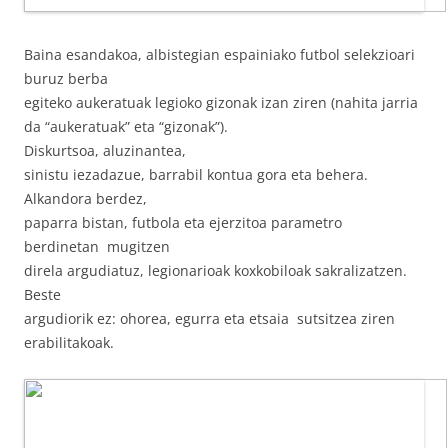
Baina esandakoa, albistegian espainiako futbol selekzioari
buruz berba
egiteko aukeratuak legioko gizonak izan ziren (nahita jarria
da “aukeratuak” eta “gizonak”).
Diskurtsoa, aluzinantea,
sinistu iezadazue, barrabil kontua gora eta behera.
Alkandora berdez,
paparra bistan, futbola eta ejerzitoa parametro
berdinetan mugitzen
direla argudiatuz, legionarioak koxkobiloak sakralizatzen.
Beste
argudiorik ez: ohorea, egurra eta etsaia sutsitzea ziren
erabilitakoak.