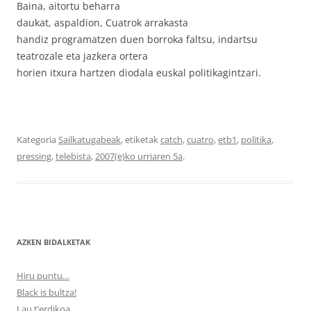
Baina, aitortu beharra
daukat, aspaldion, Cuatrok arrakasta
handiz programatzen duen borroka faltsu, indartsu
teatrozale eta jazkera ortera
horien itxura hartzen diodala euskal politikagintzari.
Kategoria
Sailkatugabeak
, etiketak
catch
,
cuatro
,
etb1
,
politika
,
pressing
,
telebista
,
2007(e)ko urriaren 5a
.
AZKEN BIDALKETAK
Hiru puntu…
Black is bultza!
Lau t’erdikoa