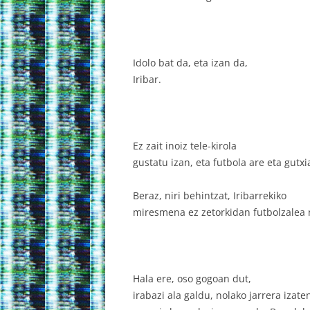
Idolo bat da, eta izan da,
Iribar.
Ez zait inoiz tele-kirola
gustatu izan, eta futbola are eta gutx
Beraz, niri behintzat, Iribarrekiko
miresmena ez zetorkidan futbolzalea 
Hala ere, oso gogoan dut,
irabazi ala galdu, nolako jarrera izat