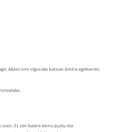
iago. Akaso nire inguruko batzuei kontra egitearren.
nintzelako.
en zuen. Ez zen batere keinu puztu eta