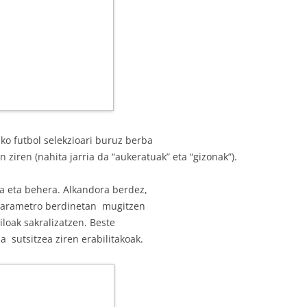
ko futbol selekzioari buruz berba
 ziren (nahita jarria da “aukeratuak” eta “gizonak”).
ra eta behera. Alkandora berdez,
a parametro berdinetan mugitzen
iloak sakralizatzen. Beste
a sutsitzea ziren erabilitakoak.