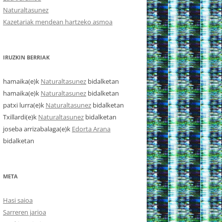
Naturaltasunez
Kazetariak mendean hartzeko asmoa
IRUZKIN BERRIAK
hamaika
(e)k
Naturaltasunez
bidalketan
hamaika
(e)k
Naturaltasunez
bidalketan
patxi lurra
(e)k
Naturaltasunez
bidalketan
Txillardi
(e)k
Naturaltasunez
bidalketan
joseba arrizabalaga
(e)k
Edorta Arana
bidalketan
META
Hasi saioa
Sarreren jarioa