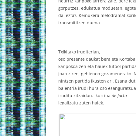
neurriz kanpoko jarrera zale. Bere le
gorputzez, edukatua moduetan, egot
da, ezta?. Keinukera melodramatikorik
transmititzen duena.
Txikitako iruditerian,
oso presente daukat bera eta Kortabar
kanpokoa zen eta hauek futbol partida
joan ziren, gehienon gozamenerako. N
nintzen partida ikusten ari. Esana dut
balentria irudi hura oso esanguratsua
iruditu zitzaidan. Ikurrina
de facto
legalizatu zuten haiek.