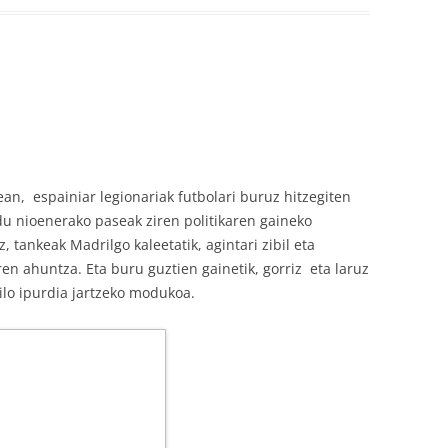
n, espainiar legionariak futbolari buruz hitzegiten
eldu nioenerako paseak ziren politikaren gaineko
 tankeak Madrilgo kaleetatik, agintari zibil eta
ren ahuntza. Eta buru guztien gainetik, gorriz eta laruz
ilo ipurdia jartzeko modukoa.