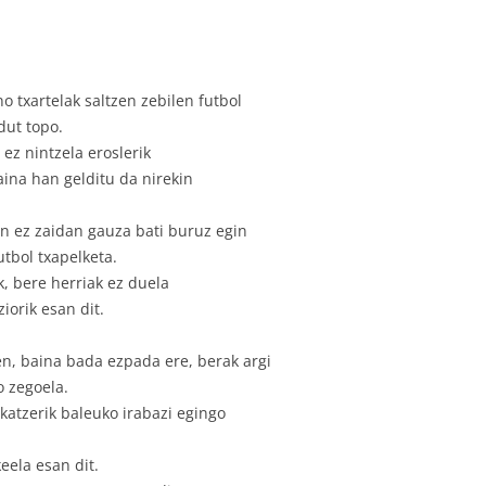
o txartelak saltzen zebilen futbol
dut topo.
 ez nintzela eroslerik
ina han gelditu da nirekin
en ez zaidan gauza bati buruz egin
utbol txapelketa.
k, bere herriak ez duela
orik esan dit.
n, baina bada ezpada ere, berak argi
o zegoela.
katzerik baleuko irabazi egingo
keela esan dit.