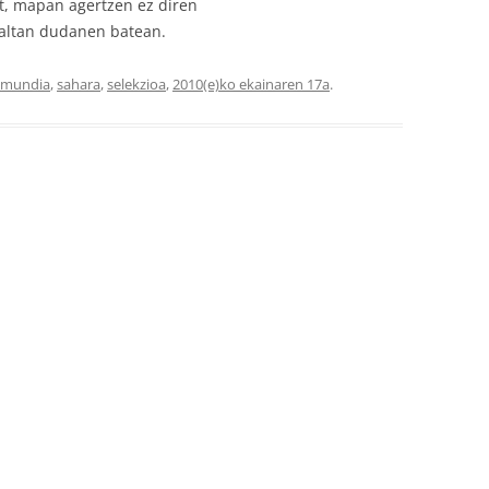
ot, mapan agertzen ez diren
 faltan dudanen batean.
mundia
,
sahara
,
selekzioa
,
2010(e)ko ekainaren 17a
.