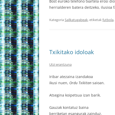
Bost euroko telefono txartela erosi di
herrialderen batera deitzeko, ilusioa
Kategoria
Sailkatugabeak
, etiketak
futbola
,
Txikitako idoloak
Utzi erantzuna
Iribar atezaina izandakoa
ikusi nuen,
Ordu Txikitan
saioan.
Atsegina koipetsua izan barik.
Gauzak kontatuz baina
berriketan esangurak zainduz.