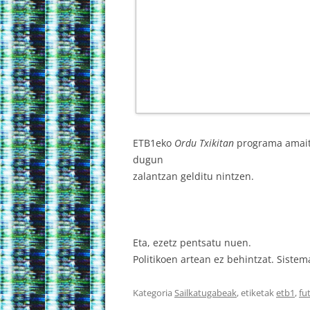
ETB1eko
Ordu Txikitan
programa amait
dugun
zalantzan gelditu nintzen.
Eta, ezetz pentsatu nuen.
Politikoen artean ez behintzat. Siste
Kategoria
Sailkatugabeak
, etiketak
etb1
,
fu