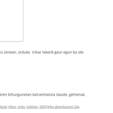
u zenean, orduko
Iribar lakorik gaur egun ba ote
maren bihurgunetan katramilatuta daude, gehienak.
tbola
,
iribar
,
ordu
,
txikitan
,
2007(e)ko abenduaren 23a
.