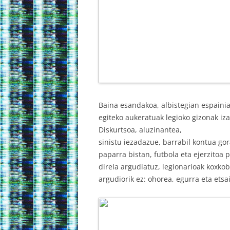
Baina esandakoa, albistegian espainia
egiteko aukeratuak legioko gizonak izan
Diskurtsoa, aluzinantea,
sinistu iezadazue, barrabil kontua go
paparra bistan, futbola eta ejerzito
direla argudiatuz, legionarioak koxkob
argudiorik ez: ohorea, egurra eta etsai