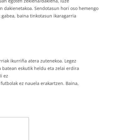
kuan egoten zekiena/dakiena, luze
en dakienetakoa. Sendotasun hori oso hemengo
 gabea, baina tinkotasun ikaragarria
riak ikurriña atera zutenekoa. Legez
 batean eskutik heldu eta zelai erdira
i ez
 futbolak ez nauela erakartzen. Baina,