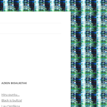
AZKEN BIDALKETAK
Hiru puntu…
Black is bultza!
Lau t’erdikoa