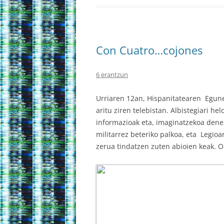
Con Cuatro…cojones
6 erantzun
Urriaren 12an, Hispanitatearen Egunea
aritu ziren telebistan. Albistegiari h
informazioak eta, imaginatzekoa denez,
militarrez beteriko palkoa, eta Legioa
zerua tindatzen zuten abioien keak. O