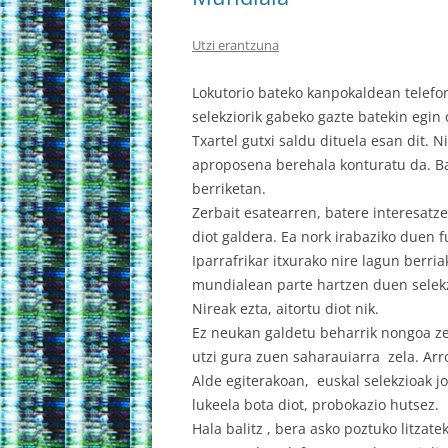
Utzi erantzuna
Lokutorio bateko kanpokaldean telefon
selekziorik gabeko gazte batekin egin 
Txartel gutxi saldu dituela esan dit. Ni
aproposena berehala konturatu da. Ba
berriketan.
Zerbait esatearren, batere interesatz
diot galdera. Ea nork irabaziko duen f
Iparrafrikar itxurako nire lagun berria
mundialean parte hartzen duen selekzi
Nireak ezta, aitortu diot nik.
Ez neukan galdetu beharrik nongoa ze
utzi gura zuen saharauiarra zela. Arr
Alde egiterakoan, euskal selekzioak jo
lukeela bota diot, probokazio hutsez.
Hala balitz , bera asko poztuko litzate