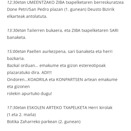
12:30etan
UMEENTZAKO ZIBA txapelketaren berreskuratzea
Done Petri/San Pedro plazan (1. gunean) Deusto Bizirik
elkarteak antolatuta.
13:30etan
Tailerren bukaera, eta ZIBA txapelketaren SARI
banaketa.
15:00etan
Paellen aurkezpena, sari banaketa eta herri
bazkaria.
Bazkal orduan… emakume eta gizon estereotipoak
plazaratuko dira. ADI!!!
Ondoren…KOADRILA eta KONPARTSEN artean emakume
eta gizonen
rolekin apurtuko dugu!
17:30etan
ESKOLEN ARTEKO TXAPELKETA Herri kirolak
(1.eta 2. maila)
Botika Zaharreko parkean (2. gunean)