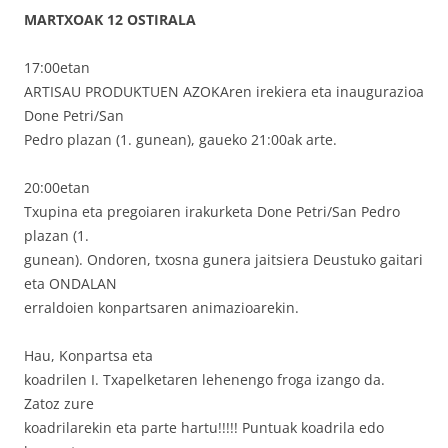
MARTXOAK 12 OSTIRALA
17:00etan
ARTISAU PRODUKTUEN AZOKAren irekiera eta inaugurazioa
Done Petri/San
Pedro plazan (1. gunean), gaueko 21:00ak arte.
20:00etan
Txupina eta pregoiaren irakurketa Done Petri/San Pedro
plazan (1.
gunean). Ondoren, txosna gunera jaitsiera Deustuko gaitari
eta ONDALAN
erraldoien konpartsaren animazioarekin.
Hau, Konpartsa eta
koadrilen I. Txapelketaren lehenengo froga izango da.
Zatoz zure
koadrilarekin eta parte hartu!!!!! Puntuak koadrila edo