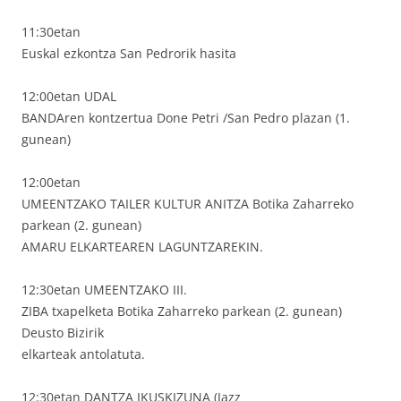
11:30etan
Euskal ezkontza San Pedrorik hasita
12:00etan UDAL
BANDAren kontzertua Done Petri /San Pedro plazan (1.
gunean)
12:00etan
UMEENTZAKO TAILER KULTUR ANITZA Botika Zaharreko
parkean (2. gunean)
AMARU ELKARTEAREN LAGUNTZAREKIN.
12:30etan UMEENTZAKO III.
ZIBA txapelketa Botika Zaharreko parkean (2. gunean)
Deusto Bizirik
elkarteak antolatuta.
12:30etan DANTZA IKUSKIZUNA (Jazz