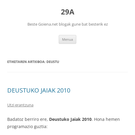
29A
Beste Goiena.net blogak gune bat besterik ez
Edukira
Menua
salto
egin
ETIKETAREN ARTXIBOA:
DEUSTU
DEUSTUKO JAIAK 2010
Utzi erantzuna
Badatoz berriro ere,
Deustuko Jaiak 2010
. Hona hemen
programazio guztia: