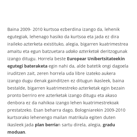
Baina 2009- 2010 kurtsoa ezberdina izango da, lehenik
egutegiak, lehenago hasiko da kurtsoa eta jada ez dira
iraileko azterketa existituko, alegia, bigarren kuatrimestrea
amaitu eta egun batzuetara
udako azterketak
deritzogunak
izango ditugu. Horrela beste
Europear Unibertsitateekin
egutegi bateraketa
egin nahi da, alde batetik ongi dagoela
iruditzen zait, zeren horrela uda libre izateko aukera
izango dugu denak gainditzen ez ditugun ikasleek, baina
bestalde, bigarren kuatrimestreko azterketak egin bezain
pronto berriro ere azterketak izango ditugu eta akaso
denbora ez da nahikoa izango lehen kuatrimestrekoak
prestatzeko. Esan beharra dago, Bologniarekin 2009-2010
kurtsorako lehenengo mailan matrikula egiten duten
ikasleek jada
plan berria
n sartu direla, alegia,
gradu
moduan
.