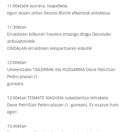
11:00etatik aurrera, txapelketa
egun osoan zehar Deusto Bizirik elkarteak antolatua.
11:30etan
Erraldoien bilkurari hasiera emango diogu Deustuko
anbulatoriotik
ONDALAN erraldoien konpartsaren eskutik
12:00etan
Umeentzako TAILERRAK eta PUZGARRIA Done Petri/San
Pedro plazan (1.
gunean)
12:00etan TOMATE NAGUSIA sukaldaritza lehiaketa
Done Petri/San Pedro plazan (1. gunean). Ez ezazue huts
egin!
15:00etan