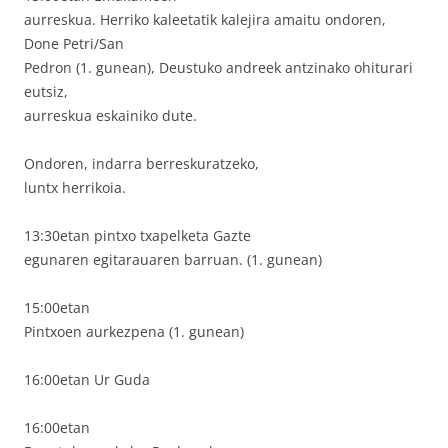
aurreskua. Herriko kaleetatik kalejira amaitu ondoren,
Done Petri/San
Pedron (1. gunean), Deustuko andreek antzinako ohiturari
eutsiz,
aurreskua eskainiko dute.
Ondoren, indarra berreskuratzeko,
luntx herrikoia.
13:30etan pintxo txapelketa Gazte
egunaren egitarauaren barruan. (1. gunean)
15:00etan
Pintxoen aurkezpena (1. gunean)
16:00etan Ur Guda
16:00etan