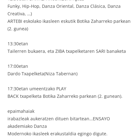
Funky, Hip-Hop, Danza Oriental, Danza Clásica, Danza
Creativa, …)
ARTEBI eskolako ikasleen eskutik Botika Zaharreko parkean
(2. gunea)
13:30etan
Tailerren bukaera, eta ZIBA txapelketaren SARI banaketa
17:00etan
Dardo Txapelketa(Niza Tabernan)
17:30etan umeentzako PLAY
BACK txapelketa Botika Zaharreko parkean (2. gunean).
epaimahaiak
irabazleak aukeratzen dituen bitartean…ENSAYO
akademiako Danza
Modernoko ikasleek erakustaldia egingo digute.