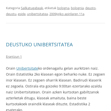
Kategoria
Sailkatugabeak
, etiketak
bologna
,
bolognia
,
deusto
,
deustu
,
eside
,
unibertsitatea
,
2009(e)ko apirilaren 11a
.
DEUSTUKO UNIBERTSITATEA
Erantzun 1
Orain
Unibertsitate
ko ordenagailu gelan aurkitzen naiz.
Orain Estatistika 2ko klasean egon beharko nuke. Ez zegoen
inor klasean. Ez zegoen oharrik klasean. Badirudi klaserik
ez zegoela. Ostirala eta goizeko 9:00tan ezertarako azaldu
naiz Unibertsitatean. Orain azken kurtsotan gabiltzanok
azterketak ditugu, klaseak amaituta, baina beste
kurtsotakoek oraindik klaseak dituzte, Estadistika 2
esaterako.