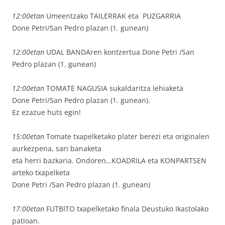
12:00etan
Umeentzako TAILERRAK eta PUZGARRIA
Done Petri/San Pedro plazan (1. gunean)
12:00etan
UDAL BANDAren kontzertua Done Petri /San
Pedro plazan (1. gunean)
12:00etan
TOMATE NAGUSIA sukaldaritza lehiaketa
Done Petri/San Pedro plazan (1. gunean).
Ez ezazue huts egin!
15:00etan
Tomate txapelketako plater berezi eta originalen
aurkezpena, sari banaketa
eta herri bazkaria. Ondoren…KOADRILA eta KONPARTSEN
arteko txapelketa
Done Petri /San Pedro plazan (1. gunean)
17:00etan
FUTBITO txapelketako finala Deustuko Ikastolako
patioan.