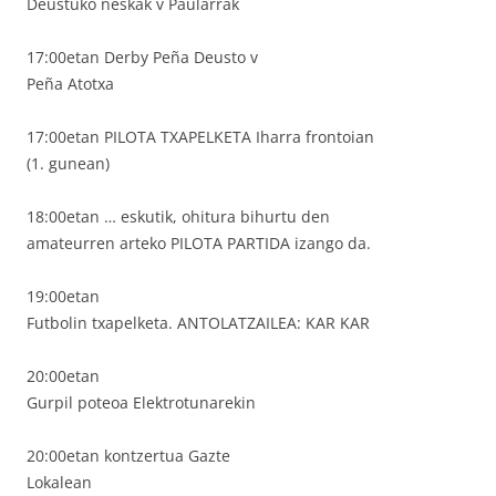
Deustuko neskak v Paularrak
17:00etan Derby Peña Deusto v
Peña Atotxa
17:00etan PILOTA TXAPELKETA Iharra frontoian
(1. gunean)
18:00etan … eskutik, ohitura bihurtu den
amateurren arteko PILOTA PARTIDA izango da.
19:00etan
Futbolin txapelketa. ANTOLATZAILEA: KAR KAR
20:00etan
Gurpil poteoa Elektrotunarekin
20:00etan kontzertua Gazte
Lokalean