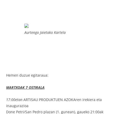
Aurtengo Jaietako Kartela
Hemen duzue egitaraua:
MARTXOAK 7 OSTIRALA
17:00etan
ARTISAU PRODUKTUEN AZOKAren irekiera eta
inaugurazioa
Done Petri/San Pedro plazan (1. gunean), gaueko 21:00ak