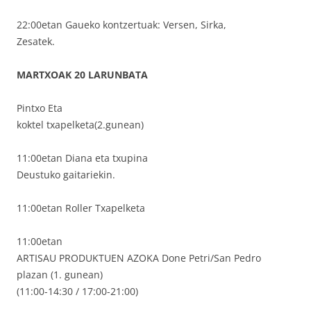
22:00etan Gaueko kontzertuak: Versen, Sirka,
Zesatek.
MARTXOAK 20 LARUNBATA
Pintxo Eta
koktel txapelketa(2.gunean)
11:00etan Diana eta txupina
Deustuko gaitariekin.
11:00etan Roller Txapelketa
11:00etan
ARTISAU PRODUKTUEN AZOKA Done Petri/San Pedro
plazan (1. gunean)
(11:00-14:30 / 17:00-21:00)