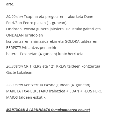
arte.
20:00etan
Txupina eta pregoiaren irakurketa Done
Petri/San Pedro plazan (1. gunean).
Ondoren, txosna gunera jaitsiera Deustuko gaitari eta
ONDALAN erraldoien
konpartsaren animazioarekin eta GOLOKA taldearen
BERPIZTUAK antzezpenarekin
batera. Txosnetan (4.gunean) luntx herrikoia.
20:30etan
CRITIKERS eta 121 KREW taldeen kontzertua
Gazte Lokalean.
22:00etan
Kontzertua txosna gunean (4. gunean)
MAKETA TXAPELKETAKO irabazlea + EDAN + FEOS PERO
MAJOS taldeen eskutik.
MARTXOAK 8 LARUNBATA (emakumearen eguna)