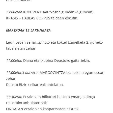
23:00etan
KONTZERTUAK txosna gunean (4.gunean)
KRASIS + HABEAS CORPUS taldeen eskutik.
MARTXOAK 15 LARUNBATA
Egun osoan zehar…pintxo eta koktel txapelketa 2. guneko
tabernetan zehar.
11:00etan
Diana eta txupina Deustuko gaitariekin.
11:00etatik aurrera
, MARGOGINTZA txapelketa egun osoan
zehar
Deusto Bizirik elkarteak antolatua.
11:30etan
Erraldoien bilkurari hasiera emango diogu
Deustuko anbulatoriotik
ONDALAN erraldoien konpartsaren eskutik.