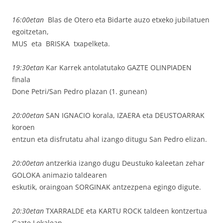
16:00etan
Blas de Otero eta Bidarte auzo etxeko jubilatuen
egoitzetan,
MUS eta BRISKA txapelketa.
19:30etan
Kar Karrek antolatutako GAZTE OLINPIADEN
finala
Done Petri/San Pedro plazan (1. gunean)
20:00etan
SAN IGNACIO korala, IZAERA eta DEUSTOARRAK
koroen
entzun eta disfrutatu ahal izango ditugu San Pedro elizan.
20:00etan
antzerkia izango dugu Deustuko kaleetan zehar
GOLOKA animazio taldearen
eskutik, oraingoan SORGINAK antzezpena egingo digute.
20:30etan
TXARRALDE eta KARTU ROCK taldeen kontzertua
Gazte Lokalean.