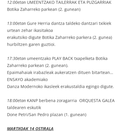
12:00etan
UMEENTZAKO TAILERRAK ETA PUZGARRIAK
Botika Zaharreko parkean (2. gunean)
13:00etan
Gure Herria dantza taldeko dantzari txikiek
urtean zehar ikasitakoa
erakutsiko digute Botika Zaharreko parkera (2. gunea)
hurbiltzen garen guztioi.
17:30etan
umeentzako PLAY BACK txapelketa Botika
Zaharreko parkean (2. gunean).
Epaimahaiak irabazleak aukeratzen dituen bitartean…
ENSAYO akademiako
Danza Modernoko ikasleek erakustaldia egingo digute.
18:00etan
KANP berbena zoragarria ORQUESTA GALEA
taldearen eskutik
Done Petri/San Pedro plazan (1. gunean)
MARTXOAK 14 OSTIRALA