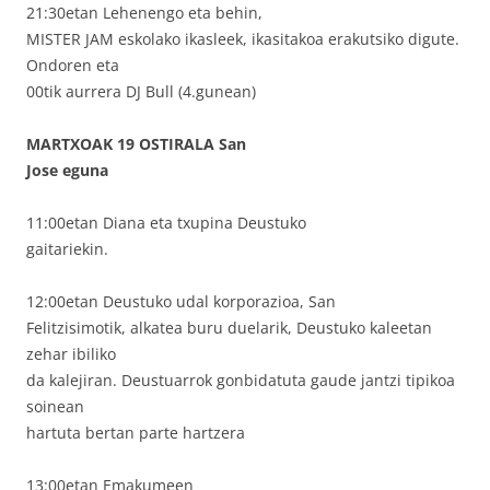
21:30etan Lehenengo eta behin,
MISTER JAM eskolako ikasleek, ikasitakoa erakutsiko digute.
Ondoren eta
00tik aurrera DJ Bull (4.gunean)
MARTXOAK 19 OSTIRALA San
Jose eguna
11:00etan Diana eta txupina Deustuko
gaitariekin.
12:00etan Deustuko udal korporazioa, San
Felitzisimotik, alkatea buru duelarik, Deustuko kaleetan
zehar ibiliko
da kalejiran. Deustuarrok gonbidatuta gaude jantzi tipikoa
soinean
hartuta bertan parte hartzera
13:00etan Emakumeen