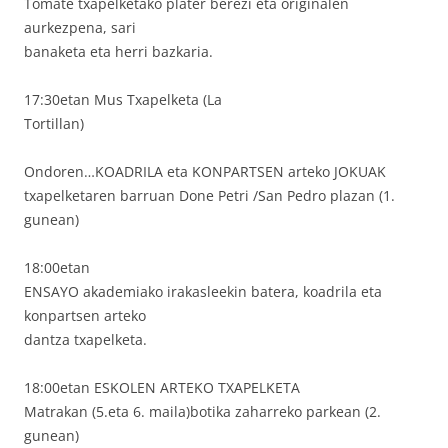
Tomate txapelketako plater berezi eta originalen
aurkezpena, sari
banaketa eta herri bazkaria.
17:30etan Mus Txapelketa (La
Tortillan)
Ondoren…KOADRILA eta KONPARTSEN arteko JOKUAK
txapelketaren barruan Done Petri /San Pedro plazan (1.
gunean)
18:00etan
ENSAYO akademiako irakasleekin batera, koadrila eta
konpartsen arteko
dantza txapelketa.
18:00etan ESKOLEN ARTEKO TXAPELKETA
Matrakan (5.eta 6. maila)botika zaharreko parkean (2.
gunean)