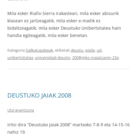
Mila esker Riaño Sierra irakasleari, mila esker abisurik
klasean ez jartzeagatik, mila esker e-mailik ez
bidaltzeagatik, mila esker Deustuko Unibertsitatea hain
handia egiteagatik, mila esker benetan.
Kategoria
Sailkatugabeak
, etiketak
deustu
,
eside
,
ud
,
unibertsitatea
,
universidad-deusto
,
2008(e)ko maiatzaren 23a
.
DEUSTUKO JAIAK 2008
Utzi erantzuna
Iritsi dira “Deustuko Jaiak 2008” martxoko 7-8-9 eta 14-15-16
nahiz 19.