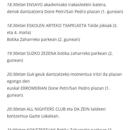
18:30etan
ENSAYO akademiako irakasleekin batera,
denok dantzatzera Done Petri/San Pedro plazan (1. gunean)
18:30etan
ESKOLEN ARTEKO TXAPELKETA Talde jokoak (3.
eta 4. maila)
Botika Zaharreko parkean (2. gunean)
19:30etan
SUZKO ZEZENA botika zaharreko parkean (2.
gunean)
20:30etan
Guk geuk dantzatzeko momentua iritzi da plazan
egongo den
euskal ERROMERIAN Done Petri/San Pedro plazan (1.
gunean)
20:30etan
ALL NIGHTERS CLUB eta DA ZEIN taldeen
kontzertua Gazte Lokalean.
21:00etan
KONTZERTUAK Botika Zaharreko parkean (2.