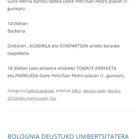
Gure Herria dantza taldea Done Petri/San Pedro plazan (1.
gunean) .
14:00etan
Bazkaria
Ondoren…KOADRILA eta KONPARTSEN arteko karaoke
txapelketa
18:30etan jaiei amaiera emateko TOMATE ERREKETA
eta PARRILADA Done Petri/San Pedro plazan (1. gunean).
Kategoria
Sailkatugabeak
, etiketak
bilbo
,
deusto-jaiak
,
deustu
,
2010(e)ko martxoaren 10a
.
BOLOGNIA DEUSTUKO UNIBERTSITATERA