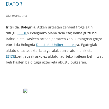
DATOR
Utzi erantzuna
Iritsi da. Bolognia
. Azken urteetan zenbait froga egin
ditugu
ESIDE
n Bolognako plana dela eta; baina guzti hau
irakasle eta ikasleen artean geratzen zen. Oraingoan gogor
etorri da Bolognia
Deustuko Unibertsitatea
ra. Egutegiak
aldatu dituzte, azterketa garaiak aurreratu, nahiz eta
ESIDE
koei gauzak asko ez aldatu, aurteko irailean behintzat
beti hasten baiditugu azterketa abuztu bukaeran.