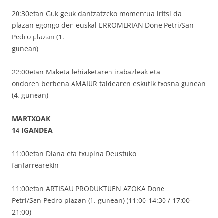
20:30etan Guk geuk dantzatzeko momentua iritsi da
plazan egongo den euskal ERROMERIAN Done Petri/San
Pedro plazan (1.
gunean)
22:00etan Maketa lehiaketaren irabazleak eta
ondoren berbena AMAIUR taldearen eskutik txosna gunean
(4. gunean)
MARTXOAK
14 IGANDEA
11:00etan Diana eta txupina Deustuko
fanfarrearekin
11:00etan ARTISAU PRODUKTUEN AZOKA Done
Petri/San Pedro plazan (1. gunean) (11:00-14:30 / 17:00-
21:00)