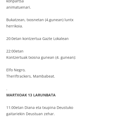
konpartsa
animatuenari.
Bukatzean, txosnetan (4.gunean) luntx
herrikoia.
20:0etan kontzertua Gazte Lokalean
22:00etan
Kontzertuak txosna gunean (4. gunean):
Elfo Negro,
Theriftrackers, Mambabeat.
.
MARTXOAK 13 LARUNBATA
11:00etan Diana eta txupina Deustuko
gaitariekin Deustuan zehar.