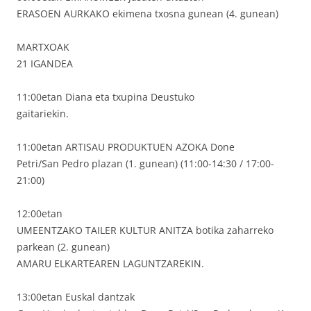
ERASOEN AURKAKO ekimena txosna gunean (4. gunean)
MARTXOAK
21 IGANDEA
11:00etan Diana eta txupina Deustuko
gaitariekin.
11:00etan ARTISAU PRODUKTUEN AZOKA Done
Petri/San Pedro plazan (1. gunean) (11:00-14:30 / 17:00-
21:00)
12:00etan
UMEENTZAKO TAILER KULTUR ANITZA botika zaharreko
parkean (2. gunean)
AMARU ELKARTEAREN LAGUNTZAREKIN.
13:00etan Euskal dantzak