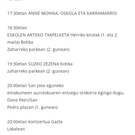
17:30etan ANNE MONNA, OSKOLA ETA KARRAMARROI
18:30etan
ESKOLEN ARTEKO TXAPELKETA Herriko kirolak (1. eta 2.
maila) Botika
Zaharreko parkean (2. gunean)
19:30etan SUZKO ZEZENA botika
zaharreko parkean (2. gunean)
20:00etan San Jose eguneko
emakumeen aurreskuaren entsegu orokorra egingo dugu,
Done Petri/San
Pedro plazan (1. gunean)
20:00etan kontzertua Gazte
Lokalean