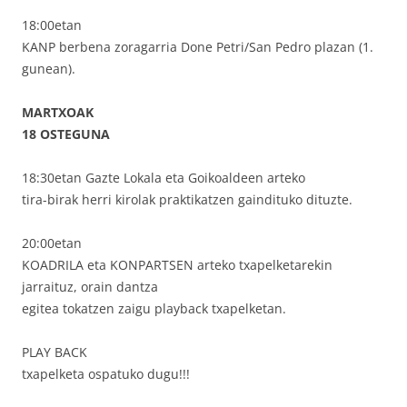
18:00etan
KANP berbena zoragarria Done Petri/San Pedro plazan (1.
gunean).
MARTXOAK
18 OSTEGUNA
18:30etan Gazte Lokala eta Goikoaldeen arteko
tira-birak herri kirolak praktikatzen gaindituko dituzte.
20:00etan
KOADRILA eta KONPARTSEN arteko txapelketarekin
jarraituz, orain dantza
egitea tokatzen zaigu playback txapelketan.
PLAY BACK
txapelketa ospatuko dugu!!!