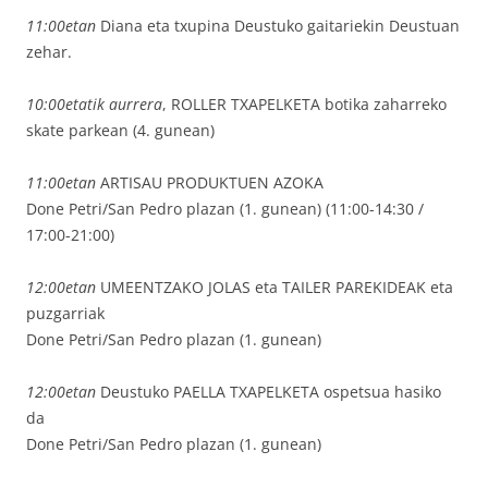
11:00etan
Diana eta txupina Deustuko gaitariekin Deustuan
zehar.
10:00etatik aurrera
, ROLLER TXAPELKETA botika zaharreko
skate parkean (4. gunean)
11:00etan
ARTISAU PRODUKTUEN AZOKA
Done Petri/San Pedro plazan (1. gunean) (11:00-14:30 /
17:00-21:00)
12:00etan
UMEENTZAKO JOLAS eta TAILER PAREKIDEAK eta
puzgarriak
Done Petri/San Pedro plazan (1. gunean)
12:00etan
Deustuko PAELLA TXAPELKETA ospetsua hasiko
da
Done Petri/San Pedro plazan (1. gunean)