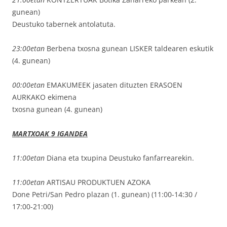
gunean)
Deustuko tabernek antolatuta.
23:00etan
Berbena txosna gunean LISKER taldearen eskutik
(4. gunean)
00:00etan
EMAKUMEEK jasaten dituzten ERASOEN
AURKAKO ekimena
txosna gunean (4. gunean)
MARTXOAK 9 IGANDEA
11:00etan
Diana eta txupina Deustuko fanfarrearekin.
11:00etan
ARTISAU PRODUKTUEN AZOKA
Done Petri/San Pedro plazan (1. gunean) (11:00-14:30 /
17:00-21:00)