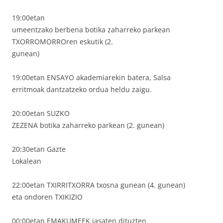
19:00etan
umeentzako berbena botika zaharreko parkean
TXORROMORROren eskutik (2.
gunean)
19:00etan ENSAYO akademiarekin batera, Salsa
erritmoak dantzatzeko ordua heldu zaigu.
20:00etan SUZKO
ZEZENA botika zaharreko parkean (2. gunean)
20:30etan Gazte
Lokalean
22:00etan TXIRRITXORRA txosna gunean (4. gunean)
eta ondoren TXIKIZIO
00:00etan EMAKUMEEK jasaten dituzten