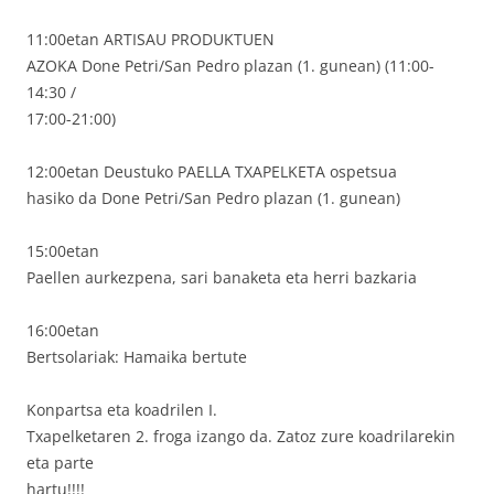
11:00etan ARTISAU PRODUKTUEN
AZOKA Done Petri/San Pedro plazan (1. gunean) (11:00-
14:30 /
17:00-21:00)
12:00etan Deustuko PAELLA TXAPELKETA ospetsua
hasiko da Done Petri/San Pedro plazan (1. gunean)
15:00etan
Paellen aurkezpena, sari banaketa eta herri bazkaria
16:00etan
Bertsolariak: Hamaika bertute
Konpartsa eta koadrilen I.
Txapelketaren 2. froga izango da. Zatoz zure koadrilarekin
eta parte
hartu!!!!