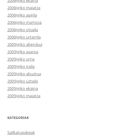
2006(e)ko ekaina
2006(e)ko maiatza
2006(e)ko apirila
2006(e)ko martxoa
2006(e)ko otsaila
2006(e)ko urtarrila
2005(e)ko abendua
2005(e)ko azaroa
2005(e)ko urria
2005(e)ko iraila
2005(e)ko abuztua
2005(e)ko uztaila
2005(e)ko ekaina
2005(e)ko maiatza
KATEGORIAK
Sailkatugabeak