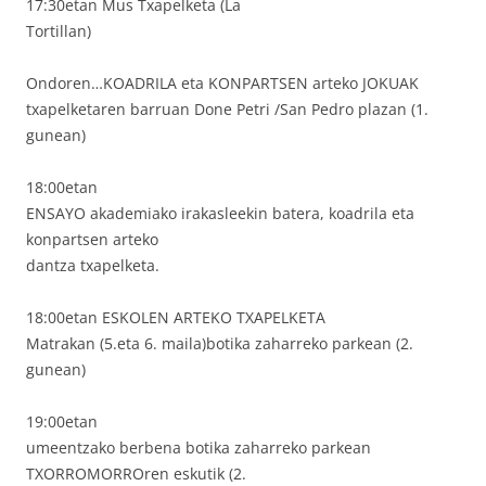
17:30etan Mus Txapelketa (La
Tortillan)
Ondoren…KOADRILA eta KONPARTSEN arteko JOKUAK
txapelketaren barruan Done Petri /San Pedro plazan (1.
gunean)
18:00etan
ENSAYO akademiako irakasleekin batera, koadrila eta
konpartsen arteko
dantza txapelketa.
18:00etan ESKOLEN ARTEKO TXAPELKETA
Matrakan (5.eta 6. maila)botika zaharreko parkean (2.
gunean)
19:00etan
umeentzako berbena botika zaharreko parkean
TXORROMORROren eskutik (2.