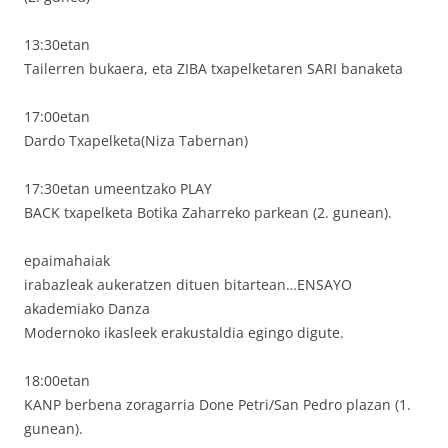
13:30etan
Tailerren bukaera, eta ZIBA txapelketaren SARI banaketa
17:00etan
Dardo Txapelketa(Niza Tabernan)
17:30etan umeentzako PLAY
BACK txapelketa Botika Zaharreko parkean (2. gunean).
epaimahaiak
irabazleak aukeratzen dituen bitartean…ENSAYO
akademiako Danza
Modernoko ikasleek erakustaldia egingo digute.
18:00etan
KANP berbena zoragarria Done Petri/San Pedro plazan (1.
gunean).