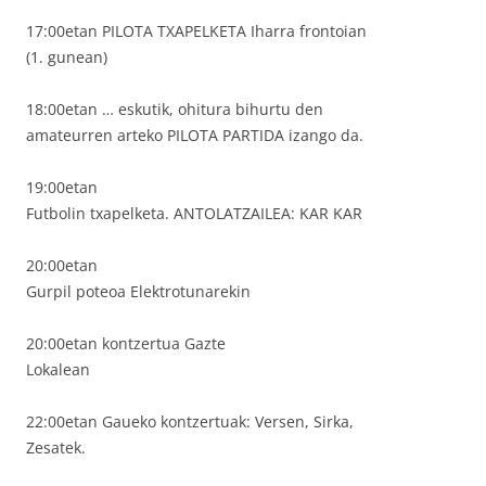
17:00etan PILOTA TXAPELKETA Iharra frontoian
(1. gunean)
18:00etan … eskutik, ohitura bihurtu den
amateurren arteko PILOTA PARTIDA izango da.
19:00etan
Futbolin txapelketa. ANTOLATZAILEA: KAR KAR
20:00etan
Gurpil poteoa Elektrotunarekin
20:00etan kontzertua Gazte
Lokalean
22:00etan Gaueko kontzertuak: Versen, Sirka,
Zesatek.