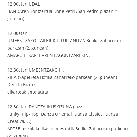
12:00etan UDAL
BANDAren kontzertua Done Petri /San Pedro plazan (1.
gunean)
12:00etan
UMEENTZAKO TAILER KULTUR ANITZA Botika Zaharreko
parkean (2. gunean)
AMARU ELKARTEAREN LAGUNTZAREKIN.
12:30etan UMEENTZAKO III.
ZIBA txapelketa Botika Zaharreko parkean (2. gunean)
Deusto Bizirik
elkarteak antolatuta.
12:30etan DANTZA IKUSKIZUNA (Jazz
Funky, Hip-Hop, Danza Oriental, Danza Clásica, Danza
Creativa, …)
ARTEBI eskolako ikasleen eskutik Botika Zaharreko parkean
(2. gunea)