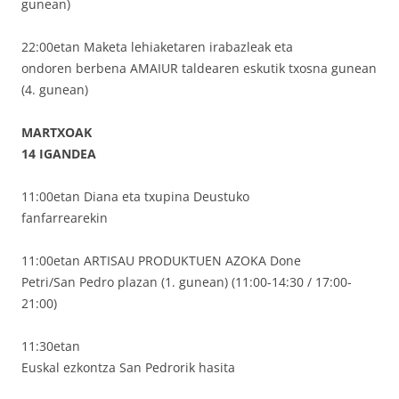
gunean)
22:00etan Maketa lehiaketaren irabazleak eta
ondoren berbena AMAIUR taldearen eskutik txosna gunean
(4. gunean)
MARTXOAK
14 IGANDEA
11:00etan Diana eta txupina Deustuko
fanfarrearekin
11:00etan ARTISAU PRODUKTUEN AZOKA Done
Petri/San Pedro plazan (1. gunean) (11:00-14:30 / 17:00-
21:00)
11:30etan
Euskal ezkontza San Pedrorik hasita