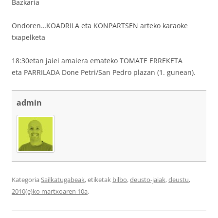
Bazkaria
Ondoren…KOADRILA eta KONPARTSEN arteko karaoke
txapelketa
18:30etan jaiei amaiera emateko TOMATE ERREKETA
eta PARRILADA Done Petri/San Pedro plazan (1. gunean).
admin
Kategoria
Sailkatugabeak
, etiketak
bilbo
,
deusto-jaiak
,
deustu
,
2010(e)ko martxoaren 10a
.