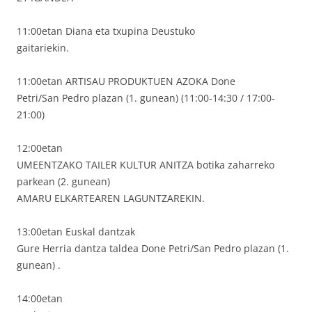
11:00etan Diana eta txupina Deustuko
gaitariekin.
11:00etan ARTISAU PRODUKTUEN AZOKA Done
Petri/San Pedro plazan (1. gunean) (11:00-14:30 / 17:00-
21:00)
12:00etan
UMEENTZAKO TAILER KULTUR ANITZA botika zaharreko
parkean (2. gunean)
AMARU ELKARTEAREN LAGUNTZAREKIN.
13:00etan Euskal dantzak
Gure Herria dantza taldea Done Petri/San Pedro plazan (1.
gunean) .
14:00etan