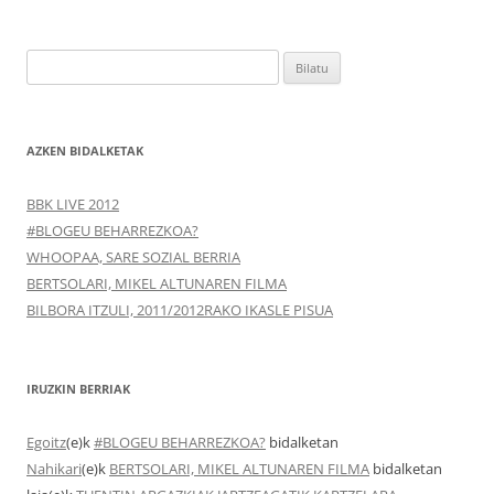
Bilatu:
AZKEN BIDALKETAK
BBK LIVE 2012
#BLOGEU BEHARREZKOA?
WHOOPAA, SARE SOZIAL BERRIA
BERTSOLARI, MIKEL ALTUNAREN FILMA
BILBORA ITZULI, 2011/2012RAKO IKASLE PISUA
IRUZKIN BERRIAK
Egoitz
(e)k
#BLOGEU BEHARREZKOA?
bidalketan
Nahikari
(e)k
BERTSOLARI, MIKEL ALTUNAREN FILMA
bidalketan