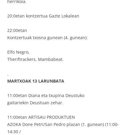
herrikoia.
20:0etan kontzertua Gazte Lokalean
22:00etan
Kontzertuak txosna gunean (4. gunean):
Elfo Negro,
Theriftrackers, Mambabeat.
.
MARTXOAK 13 LARUNBATA
11:00etan Diana eta txupina Deustuko
gaitariekin Deustuan zehar.
11:00etan ARTISAU PRODUKTUEN
AZOKA Done Petri/San Pedro plazan (1. gunean) (11:00-
14:30 /