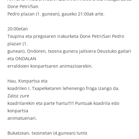
Done Petri/San
Pedro plazan (1. gunean), gaueko 21:00ak arte.
20:00etan
Txupina eta pregoiaren irakurketa Done Petri/San Pedro
plazan (1.
gunean). Ondoren, txosna gunera jaitsiera Deustuko gaitari
eta ONDALAN
erraldoien konpartsaren animazioarekin.
Hau, Konpartsa eta
koadrilen I. Txapelketaren lehenengo froga izango da.
Zatoz zure
koadrilarekin eta parte hartu!!!!! Puntuak koadrila edo
konpartsa
animatuenari.
Bukatzean, txosnetan (4.gunean) luntx