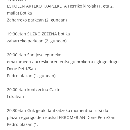
ESKOLEN ARTEKO TXAPELKETA Herriko kirolak (1. eta 2.
maila) Botika
Zaharreko parkean (2. gunean)
19:30etan SUZKO ZEZENA botika
zaharreko parkean (2. gunean)
20:00etan San Jose eguneko
emakumeen aurreskuaren entsegu orokorra egingo dugu,
Done Petri/San
Pedro plazan (1. gunean)
20:00etan kontzertua Gazte
Lokalean
20:30etan Guk geuk dantzatzeko momentua iritsi da
plazan egongo den euskal ERROMERIAN Done Petri/San
Pedro plazan (1.