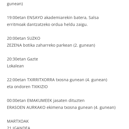
gunean)
19:00etan ENSAYO akademiarekin batera, Salsa
erritmoak dantzatzeko ordua heldu zaigu.
20:00etan SUZKO
ZEZENA botika zaharreko parkean (2. gunean)
20:30etan Gazte
Lokalean
22:00etan TXIRRITXORRA txosna gunean (4. gunean)
eta ondoren TXIKIZIO
00:00etan EMAKUMEEK jasaten dituzten
ERASOEN AURKAKO ekimena txosna gunean (4. gunean)
MARTXOAK
21 IGANDEA