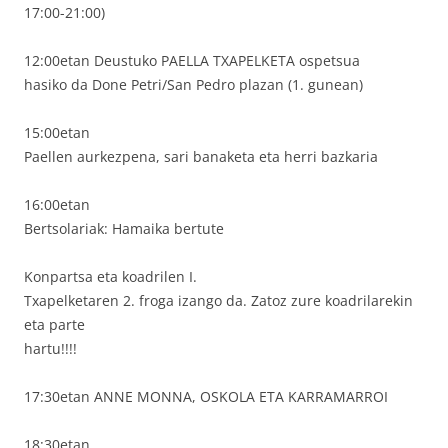
17:00-21:00)
12:00etan Deustuko PAELLA TXAPELKETA ospetsua
hasiko da Done Petri/San Pedro plazan (1. gunean)
15:00etan
Paellen aurkezpena, sari banaketa eta herri bazkaria
16:00etan
Bertsolariak: Hamaika bertute
Konpartsa eta koadrilen I.
Txapelketaren 2. froga izango da. Zatoz zure koadrilarekin
eta parte
hartu!!!!
17:30etan ANNE MONNA, OSKOLA ETA KARRAMARROI
18:30etan