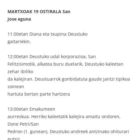
MARTXOAK 19 OSTIRALA San
Jose eguna
11:00etan Diana eta txupina Deustuko
gaitariekin.
12:00etan Deustuko udal korporazioa, San
Felitzisimotik, alkatea buru duelarik, Deustuko kaleetan
zehar ibiliko
da kalejiran. Deustuarrok gonbidatuta gaude jantzi tipikoa
soinean
hartuta bertan parte hartzera
13:00etan Emakumeen
aurreskua. Herriko kaleetatik kalejira amaitu ondoren,
Done Petri/San
Pedron (1. gunean), Deustuko andreek antzinako ohiturari
eutsiz,