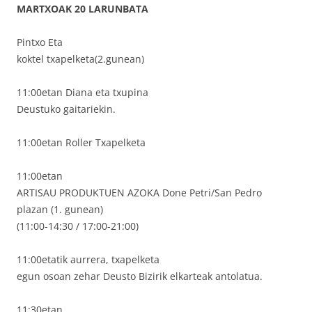
MARTXOAK 20 LARUNBATA
Pintxo Eta
koktel txapelketa(2.gunean)
11:00etan Diana eta txupina
Deustuko gaitariekin.
11:00etan Roller Txapelketa
11:00etan
ARTISAU PRODUKTUEN AZOKA Done Petri/San Pedro
plazan (1. gunean)
(11:00-14:30 / 17:00-21:00)
11:00etatik aurrera, txapelketa
egun osoan zehar Deusto Bizirik elkarteak antolatua.
11:30etan