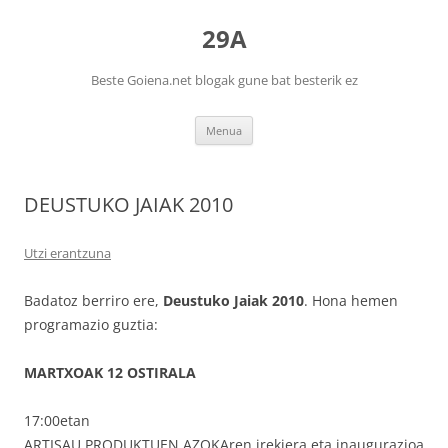
29A
Beste Goiena.net blogak gune bat besterik ez
Edukira
Menua
salto
egin
DEUSTUKO JAIAK 2010
Utzi erantzuna
Badatoz berriro ere,
Deustuko Jaiak 2010
. Hona hemen
programazio guztia:
MARTXOAK 12 OSTIRALA
17:00etan
ARTISAU PRODUKTUEN AZOKAren irekiera eta inaugurazioa