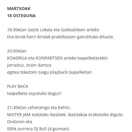
MARTXOAK
18 OSTEGUNA
18:30etan Gazte Lokala eta Goikoaldeen arteko
tira-birak herri kirolak praktikatzen gaindituko dituzte.
20:00etan
KOADRILA eta KONPARTSEN arteko txapelketarekin
jarraituz, orain dantza
egitea tokatzen zaigu playback txapelketan.
PLAY BACK
txapelketa ospatuko dugu!!!
21:30etan Lehenengo eta behin,
MISTER JAM eskolako ikasleek, ikasitakoa erakutsiko digute.
Ondoren eta
00tik aurrera DJ Bull (4.gunean)