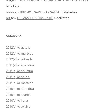
laia
(e)k
TUENTIN ARGAZKIAK JARTZEAGATIK KARTZELARA
bidalketan
bbbb
(e)k
BBK 2010 SARRERAK SALGAI
bidalketan
brtl
(e)k
OLEARSO FESTIBAL 2010
bidalketan
ARTXIBOAK
2012(e)ko uztaila
2012(e)ko martxoa
2012(e)ko urtarrila
2011(e)ko abendua
2011(e)ko abuztua
2011(e)ko apirila
2011(e)ko martxoa
2010(e)ko abendua
2010(e)ko azaroa
2010(e)ko iraila
2010(e)ko ekaina