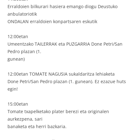
Erraldoien bilkurari hasiera emango diogu Deustuko
anbulatoriotik
ONDALAN erraldoien konpartsaren eskutik
12:00etan
Umeentzako TAILERRAK eta PUZGARRIA Done Petri/San
Pedro plazan (1.
gunean)
12:00etan TOMATE NAGUSIA sukaldaritza lehiaketa
Done Petri/San Pedro plazan (1. gunean). Ez ezazue huts
egin!
15:00etan
Tomate txapelketako plater berezi eta originalen
aurkezpena, sari
banaketa eta herri bazkaria.