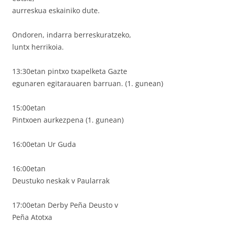
aurreskua eskainiko dute.
Ondoren, indarra berreskuratzeko,
luntx herrikoia.
13:30etan pintxo txapelketa Gazte
egunaren egitarauaren barruan. (1. gunean)
15:00etan
Pintxoen aurkezpena (1. gunean)
16:00etan Ur Guda
16:00etan
Deustuko neskak v Paularrak
17:00etan Derby Peña Deusto v
Peña Atotxa