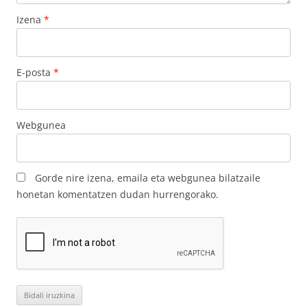
Izena
*
E-posta
*
Webgunea
Gorde nire izena, emaila eta webgunea bilatzaile
honetan komentatzen dudan hurrengorako.