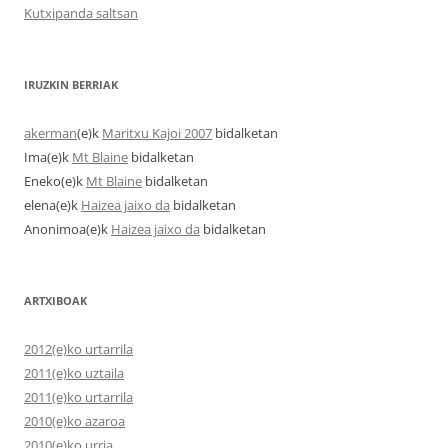
Kutxipanda saltsan
IRUZKIN BERRIAK
akerman
(e)k
Maritxu Kajoi 2007
bidalketan
Ima
(e)k
Mt Blaine
bidalketan
Eneko
(e)k
Mt Blaine
bidalketan
elena
(e)k
Haizea jaixo da
bidalketan
Anonimoa
(e)k
Haizea jaixo da
bidalketan
ARTXIBOAK
2012(e)ko urtarrila
2011(e)ko uztaila
2011(e)ko urtarrila
2010(e)ko azaroa
2010(e)ko urria