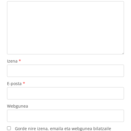
Izena
*
E-posta
*
Webgunea
Gorde nire izena, emaila eta webgunea bilatzaile