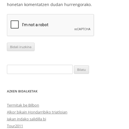
honetan komentatzen dudan hurrengorako.
Bilatu:
AZKEN BIDALKETAK
Termitak be Bilbon
Alkor bikain Hondarribiko triatloian
Jakan indako salidilla bi
Tour2011