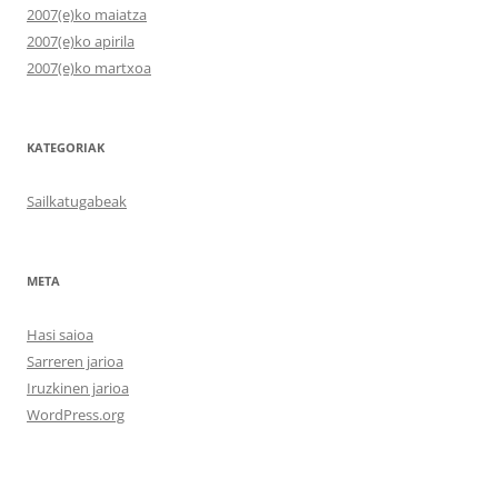
2007(e)ko maiatza
2007(e)ko apirila
2007(e)ko martxoa
KATEGORIAK
Sailkatugabeak
META
Hasi saioa
Sarreren jarioa
Iruzkinen jarioa
WordPress.org