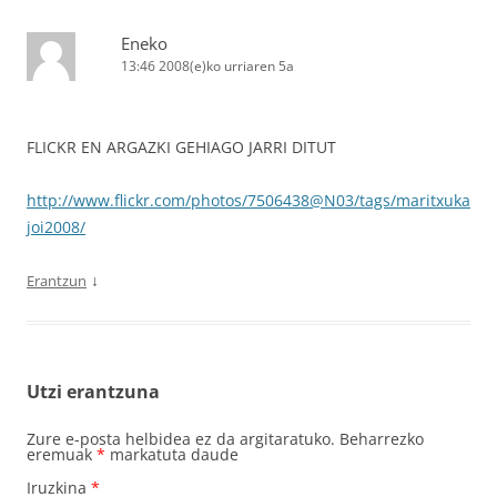
Eneko
13:46 2008(e)ko urriaren 5a
FLICKR EN ARGAZKI GEHIAGO JARRI DITUT
http://www.flickr.com/photos/7506438@N03/tags/maritxuka
joi2008/
↓
Erantzun
Utzi erantzuna
Zure e-posta helbidea ez da argitaratuko.
Beharrezko
eremuak
*
markatuta daude
Iruzkina
*