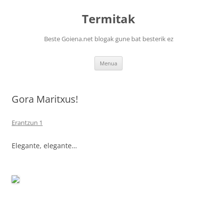
Termitak
Beste Goiena.net blogak gune bat besterik ez
Edukira
Menua
salto
egin
Gora Maritxus!
Erantzun 1
Elegante, elegante…