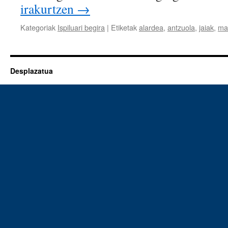
irakurtzen
→
Kategoriak
Ispiluari begira
|
Etiketak
alardea
,
antzuola
,
jaiak
,
ma
Desplazatua