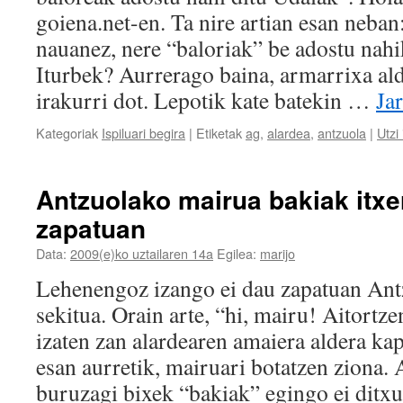
goiena.net-en. Ta nire artian esan neba
nauanez, nere “baloriak” be adostu nahi
Iturbek? Aurrerago baina, armarrixa ald
irakurri dot. Lepotik kate batekin …
Ja
Kategoriak
Ispiluari begira
|
Etiketak
ag
,
alardea
,
antzuola
|
Utzi
Antzuolako mairua bakiak itxe
zapatuan
Data:
2009(e)ko uztailaren 14a
Egilea:
marijo
Lehenengoz izango ei dau zapatuan An
sekitua. Orain arte, “hi, mairu! Aitortze
izaten zan alardearen amaiera aldera kap
esan aurretik, mairuari botatzen ziona. 
buruzagi bixek “bakiak” egingo ei dit