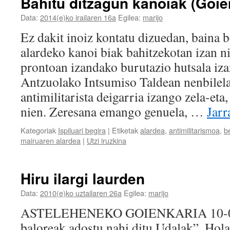
Bahitu ditzagun kanoiak (Goie
Data:
2014(e)ko irailaren 16a
Egilea:
marijo
Ez dakit inoiz kontatu dizuedan, baina 
alardeko kanoi biak bahitzekotan izan n
prontoan izandako burutazio hutsala iza
Antzuolako Intsumiso Taldean nenbilela
antimilitarista deigarria izango zela-eta
nien. Zeresana emango genuela, …
Jarr
Kategoriak
Ispiluari begira
|
Etiketak
alardea
,
antimilitarismoa
,
b
mairuaren alardea
|
Utzi iruzkina
Hiru ilargi laurden
Data:
2010(e)ko uztailaren 26a
Egilea:
marijo
ASTELEHENEKO GOIENKARIA 10-07-
baloreak adostu nahi ditu Udalak”. Hola