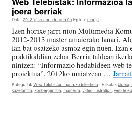
Web Telebistak: Informazioa l
joera berriak
Data:
2013(e)ko abenduaren 9a
Egilea:
marijo
Izen horixe jarri nion Multimedia Ko
2012-2013 master amaierako lanari. Ald
lan bat osatzeko asmoz egin nuen. Izan 
praktikaldian zehar Berria taldean ikerke
nintzen: “Informazio hedabideen web tel
proiektua”. 2012ko maiatzean …
Jarrai
Kategoriak
Web Telebisten inguruko inkerketa
|
Etiketak
bideogi
kazetaritza
,
konbergentzia
,
masterra
,
video ilustration
,
web teleb