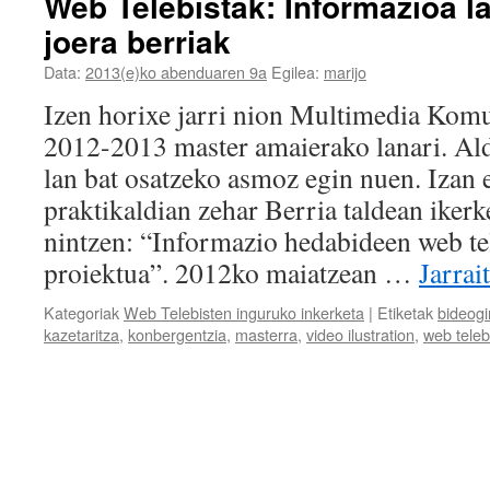
Web Telebistak: Informazioa l
joera berriak
Data:
2013(e)ko abenduaren 9a
Egilea:
marijo
Izen horixe jarri nion Multimedia Ko
2012-2013 master amaierako lanari. Ald
lan bat osatzeko asmoz egin nuen. Izan 
praktikaldian zehar Berria taldean ikerke
nintzen: “Informazio hedabideen web tel
proiektua”. 2012ko maiatzean …
Jarrai
Kategoriak
Web Telebisten inguruko inkerketa
|
Etiketak
bideogi
kazetaritza
,
konbergentzia
,
masterra
,
video ilustration
,
web teleb