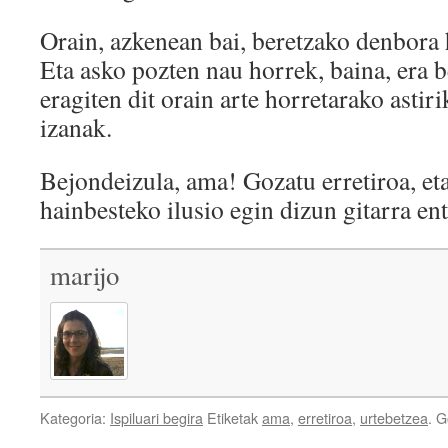
Orain, azkenean bai, beretzako denbora
Eta asko pozten nau horrek, baina, era b
eragiten dit orain arte horretarako astir
izanak.
Bejondeizula, ama! Gozatu erretiroa, et
hainbesteko ilusio egin dizun gitarra en
marijo
Kategoria:
Ispiluari begira
Etiketak
ama
,
erretiroa
,
urtebetzea
. 