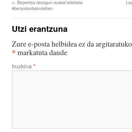
←
Birpentsa dezagun euskal telebista
Leg
#berandunbainolehen
Utzi erantzuna
Zure e-posta helbidea ez da argitaratuko
*
markatuta daude
Iruzkina
*