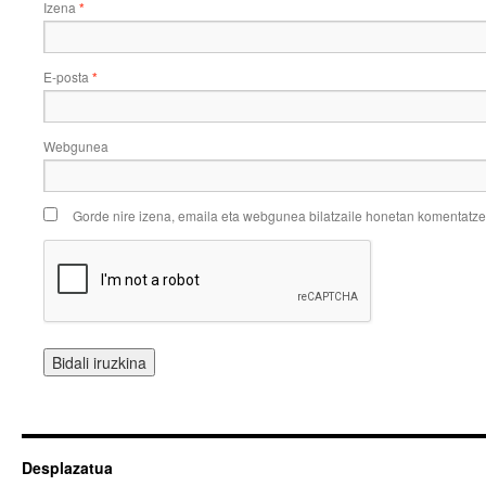
Izena
*
E-posta
*
Webgunea
Gorde nire izena, emaila eta webgunea bilatzaile honetan komentatz
Desplazatua