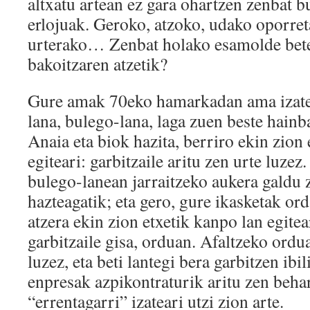
altxatu artean ez gara ohartzen zenbat 
erlojuak. Geroko, atzoko, udako oporre
urterako… Zenbat holako esamolde bet
bakoitzaren atzetik?
Gure amak 70eko hamarkadan ama izate
lana, bulego-lana, laga zuen beste hain
Anaia eta biok hazita, berriro ekin zion
egiteari: garbitzaile aritu zen urte luzez
bulego-lanean jarraitzeko aukera galdu
hazteagatik; eta gero, gure ikasketak or
atzera ekin zion etxetik kanpo lan egitea
garbitzaile gisa, orduan. Afaltzeko ordua
luzez, eta beti lantegi bera garbitzen ibi
enpresak azpikontraturik aritu zen behar
“errentagarri” izateari utzi zion arte.