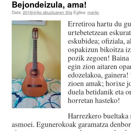
Bejondeizula, ama!
Data:
2016(e)ko abuztuaren 30a
Egilea:
marijo
Erretiroa hartu du g
urtebetetzean eskurat
eskubidea; ofiziala,
ospakizun bikoitza iz
pozik zegoen! Baina 
egin zion aitaren opa
edozelakoa, gainera!
zioen amak; horixe jo
duela betidanik eta o
horretan hasteko!
Harrezkero bueltaka n
asmoei. Egunerokoak garamatza denbora