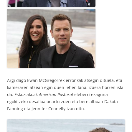
Argi dago Ewan McGregorrek erronkak atsegin dituela, eta
kameraren atzean egin duen lehen lana, izaera horren isla
da. Eskoziakoak
American Pastoral
eleberri ezaguna
egokitzeko desafioa onartu zuen eta bere alboan Dakota
Fanning eta Jennifer Connelly izan ditu.