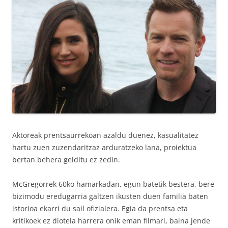
Aktoreak prentsaurrekoan azaldu duenez, kasualitatez
hartu zuen zuzendaritzaz arduratzeko lana, proiektua
bertan behera gelditu ez zedin.
McGregorrek 60ko hamarkadan, egun batetik bestera, bere
bizimodu eredugarria galtzen ikusten duen familia baten
istorioa ekarri du sail ofizialera. Egia da prentsa eta
kritikoek ez diotela harrera onik eman filmari, baina jende