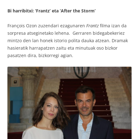
Bi harribitxi: ‘Frantz’ eta ‘After the Storm’
François Ozon zuzendari ezagunaren
Frantz
filma izan da
sorpresa atseginetako lehena. Gerraren bidegabekeriez
mintzo den lan honek istorio polita dauka atzean. Dramak
hasieratik harrapatzen zaitu eta minutuak oso bizkor
pasatzen dira, bizkorregi agian.