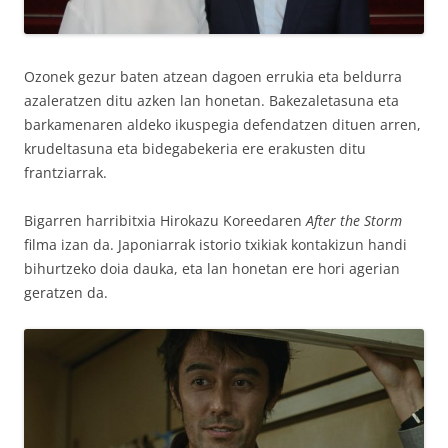
Ozonek gezur baten atzean dagoen errukia eta beldurra
azaleratzen ditu azken lan honetan. Bakezaletasuna eta
barkamenaren aldeko ikuspegia defendatzen dituen arren,
krudeltasuna eta bidegabekeria ere erakusten ditu
frantziarrak.
Bigarren harribitxia Hirokazu Koreedaren
After the Storm
filma izan da. Japoniarrak istorio txikiak kontakizun handi
bihurtzeko doia dauka, eta lan honetan ere hori agerian
geratzen da.