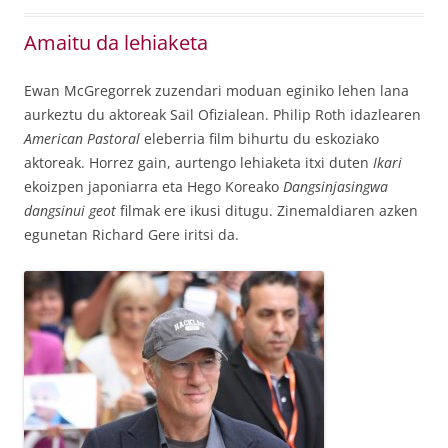
Amaitu da lehiaketa
Ewan McGregorrek zuzendari moduan eginiko lehen lana
aurkeztu du aktoreak Sail Ofizialean. Philip Roth idazlearen
American Pastoral
eleberria film bihurtu du eskoziako
aktoreak. Horrez gain, aurtengo lehiaketa itxi duten
Ikari
ekoizpen japoniarra eta Hego Koreako
Dangsinjasingwa
dangsinui geot
filmak ere ikusi ditugu. Zinemaldiaren azken
egunetan Richard Gere iritsi da.