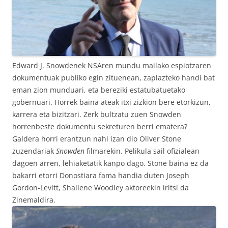
Edward J. Snowdenek NSAren mundu mailako espiotzaren
dokumentuak publiko egin zituenean, zaplazteko handi bat
eman zion munduari, eta bereziki estatubatuetako
gobernuari. Horrek baina ateak itxi zizkion bere etorkizun,
karrera eta bizitzari. Zerk bultzatu zuen Snowden
horrenbeste dokumentu sekreturen berri ematera?
Galdera horri erantzun nahi izan dio Oliver Stone
zuzendariak
Snowden
filmarekin. Pelikula sail ofizialean
dagoen arren, lehiaketatik kanpo dago. Stone baina ez da
bakarri etorri Donostiara fama handia duten Joseph
Gordon-Levitt, Shailene Woodley aktoreekin iritsi da
Zinemaldira.