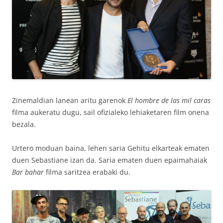
Zinemaldian lanean aritu garenok
El hombre de las mil caras
filma aukeratu dugu, sail ofizialeko lehiaketaren film onena
bezala.
Urtero moduan baina, lehen saria Gehitu elkarteak ematen
duen Sebastiane izan da. Saria ematen duen epaimahaiak
Bar bahar
filma saritzea erabaki du.