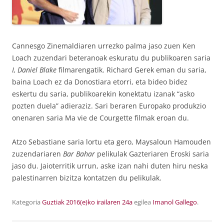
Cannesgo Zinemaldiaren urrezko palma jaso zuen Ken
Loach zuzendari beteranoak eskuratu du publikoaren saria
I, Daniel Blake
filmarengatik. Richard Gerek eman du saria,
baina Loach ez da Donostiara etorri, eta bideo bidez
eskertu du saria, publikoarekin konektatu izanak “asko
pozten duela” adieraziz. Sari beraren Europako produkzio
onenaren saria Ma vie de Courgette filmak eroan du.
Atzo Sebastiane saria lortu eta gero, Maysaloun Hamouden
zuzendariaren
Bar Bahar
pelikulak Gazteriaren Eroski saria
jaso du. Jaioterritik urrun, aske izan nahi duten hiru neska
palestinarren bizitza kontatzen du pelikulak.
Kategoria
Guztiak
2016(e)ko irailaren 24a
egilea
Imanol Gallego
.