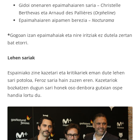
Gidoi onenaren epaimahaiaren saria – Christelle
Berthevas eta Arnaud des Pallières (
Orpheline
)
Epaimahaiaren aipamen berezia –
Nocturama
*
Gogoan izan epaimahaiak eta nire iritziak ez dutela zertan
bat etorri.
Lehen sariak
Espainiako zine kazetari eta kritikariek eman dute lehen
sari potoloa, Feroz saria hain zuzen eren. Kazetariok
bozkatzen dugun sari honek oso denbora gutxian ospe
handia lortu du.