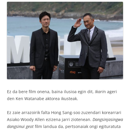
Ez da bere film onena, baina ilusioa egin dit,
Ikari
n ageri
den Ken Watanabe aktorea ikusteak.
Ez zaie arrazoirik falta Hong Sang-soo zuzendari korearrari
Asiako Woody Allen ezizena jarri ziotenean.
Dangsinjasingwa
dangsinui geot
film landua da, pertsonaiak ongi egituratuta