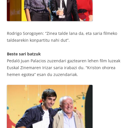
Rodrigo Sorogoyen: “Zinea talde lana da, eta saria filmeko
taldearekin konpartitu nahi dut”.
Beste sari batzuk
Pedaló Juan Palacios zuzendari gaztearen lehen film luzeak
Euskal Zinemaren Irizar saria irabazi du. “Kriston ohorea
hemen egotea” esan du zuzendariak.