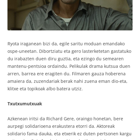
Ryota iraganean bizi da, egile saritu moduan emandako
ospe-uneetan. Dibortziatu eta gero lasterketetan gastatuko
du irabazten duen diru guztia, eta ezingo du semearen
mantenu-pentsioa ordaindu. Pelikulak drama kutsua duen
arren, barrea ere eragiten du. Filmaren gauza hoberena
amaiera da, zuzendariak berak nahi zuena eman dio-eta,
klitxe eta topikoak albo batera utziz.
Txutxumutxuak
Azkenean iritsi da Richard Gere, oraingo honetan, bere
aurpegi solidarioena erakustera etorri da. Aktoreak
solidario fama dauka, eta etxerik ez duten pertsonen kargu