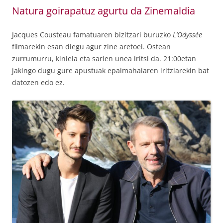
Natura goirapatuz agurtu da Zinemaldia
Jacques Cousteau famatuaren bizitzari buruzko
L’Odyssée
filmarekin esan diegu agur zine aretoei. Ostean
zurrumurru, kiniela eta sarien unea iritsi da. 21:00etan
jakingo dugu gure apustuak epaimahaiaren iritziarekin bat
datozen edo ez.