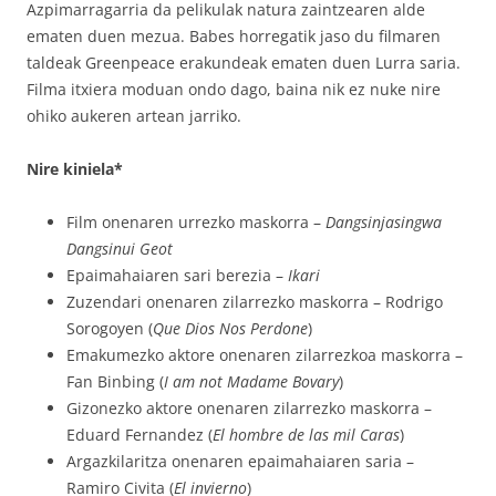
Azpimarragarria da pelikulak natura zaintzearen alde
ematen duen mezua. Babes horregatik jaso du filmaren
taldeak Greenpeace erakundeak ematen duen Lurra saria.
Filma itxiera moduan ondo dago, baina nik ez nuke nire
ohiko aukeren artean jarriko.
Nire kiniela*
Film onenaren urrezko maskorra –
Dangsinjasingwa
Dangsinui Geot
Epaimahaiaren sari berezia –
Ikari
Zuzendari onenaren zilarrezko maskorra – Rodrigo
Sorogoyen (
Que Dios Nos Perdone
)
Emakumezko aktore onenaren zilarrezkoa maskorra –
Fan Binbing (
I am not Madame Bovary
)
Gizonezko aktore onenaren zilarrezko maskorra –
Eduard Fernandez (
El hombre de las mil Caras
)
Argazkilaritza onenaren epaimahaiaren saria –
Ramiro Civita (
El invierno
)