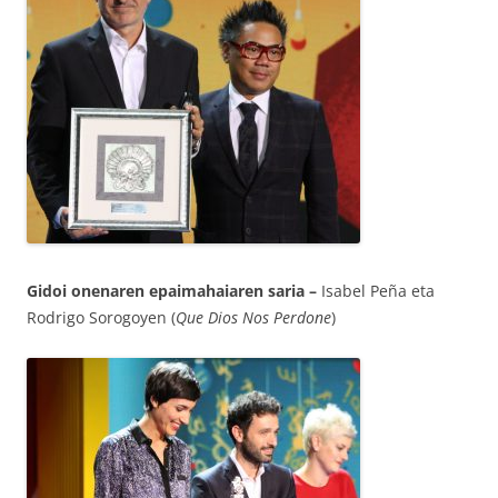
Gidoi onenaren epaimahaiaren saria –
Isabel Peña eta
Rodrigo Sorogoyen (
Que Dios Nos Perdone
)