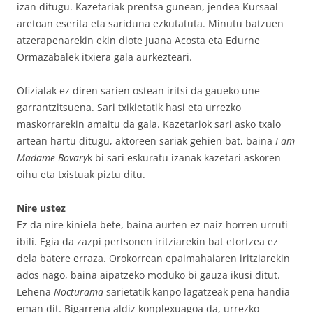
izan ditugu. Kazetariak prentsa gunean, jendea Kursaal
aretoan eserita eta sariduna ezkutatuta. Minutu batzuen
atzerapenarekin ekin diote Juana Acosta eta Edurne
Ormazabalek itxiera gala aurkezteari.
Ofizialak ez diren sarien ostean iritsi da gaueko une
garrantzitsuena. Sari txikietatik hasi eta urrezko
maskorrarekin amaitu da gala. Kazetariok sari asko txalo
artean hartu ditugu, aktoreen sariak gehien bat, baina
I am
Madame Bovary
k bi sari eskuratu izanak kazetari askoren
oihu eta txistuak piztu ditu.
Nire ustez
Ez da nire kiniela bete, baina aurten ez naiz horren urruti
ibili. Egia da zazpi pertsonen iritziarekin bat etortzea ez
dela batere erraza. Orokorrean epaimahaiaren iritziarekin
ados nago, baina aipatzeko moduko bi gauza ikusi ditut.
Lehena
Nocturama
sarietatik kanpo lagatzeak pena handia
eman dit. Bigarrena aldiz konplexuagoa da, urrezko