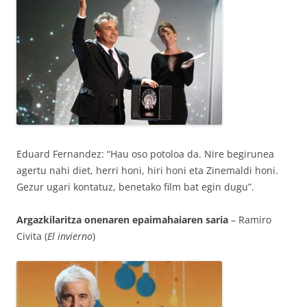
Eduard Fernandez: “Hau oso potoloa da. Nire begirunea
agertu nahi diet, herri honi, hiri honi eta Zinemaldi honi.
Gezur ugari kontatuz, benetako film bat egin dugu”.
Argazkilaritza onenaren epaimahaiaren saria
– Ramiro
Civita (
El invierno
)