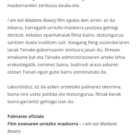
maskorrarekin zerikusia dauka-eta.
I am not Madame Bovary
film egokia den arren, ez da
bikaina, horregatik urrezko maskorra jasotzea gehiegi
deritzot. Askotan epaimahaiak filma baino, testuingurua
saritzen duela iruditzen zait. Xiaogang Feng zuzendariaren
lanak Txinako gobernuaren zentsura jasan du, filmean
emakume bat eta Txinako administrazioaren arteko lehia
erakustegatik, zorionez baina, badirudi arazo askoren
ostean Txinan egun gutxi barru estreinatuko da.
Laburbilduz, ez da azken urteetako palmares okerrena,
baina nire ustez politika eta testuingurua, filmak berak
baino garrantzi gehiago izan du.
Palmares ofiziala
Film onenaren urrezko maskorra
–
I am not Madame
Bovary