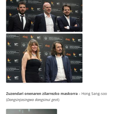
Zuzendari onenaren zilarrezko maskorra
– Hong Sang-soo
(
Dangsinjasingwa dangsinui geo
t)