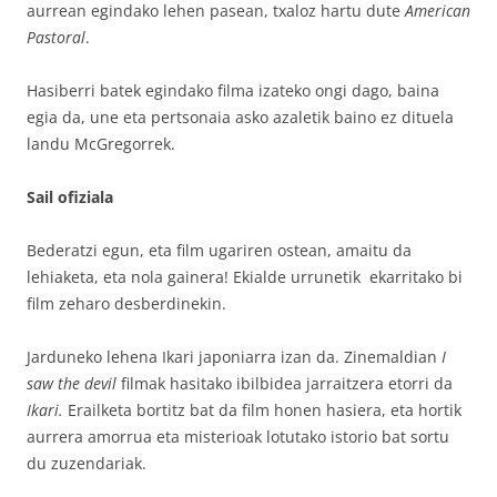
aurrean egindako lehen pasean, txaloz hartu dute
American
Pastoral
.
Hasiberri batek egindako filma izateko ongi dago, baina
egia da, une eta pertsonaia asko azaletik baino ez dituela
landu McGregorrek.
Sail ofiziala
Bederatzi egun, eta film ugariren ostean, amaitu da
lehiaketa, eta nola gainera! Ekialde urrunetik ekarritako bi
film zeharo desberdinekin.
Jarduneko lehena Ikari japoniarra izan da. Zinemaldian
I
saw the devil
filmak hasitako ibilbidea jarraitzera etorri da
Ikari.
Erailketa bortitz bat da film honen hasiera, eta hortik
aurrera amorrua eta misterioak lotutako istorio bat sortu
du zuzendariak.