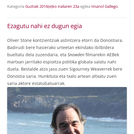
Kategoria
Guztiak
2016(e)ko irailaren 23a
egilea
Imanol Gallego
.
Ezagutu nahi ez dugun egia
Oliver Stone kontzientziak astintzera etorri da Donostiara.
Badirudi bere hasierako urteetan ekindako ibilbidera
bueltatu dela zuzendaria, eta
Snowden
filmarekin AEBek
martxan jarritako espioitza politika globala salatu nahi
duela. Bestalde atzo jaso zuen Sigourney Weaverrek bere
Donostia saria. Hunkituta eta txalo artean altxatu zuen
saria aktore estatubatuarrak.