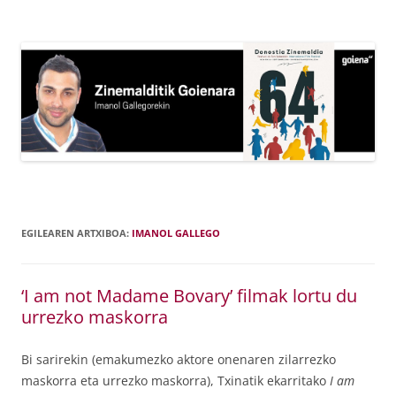
Edukira
salto
egin
EGILEAREN ARTXIBOA:
IMANOL GALLEGO
‘I am not Madame Bovary’ filmak lortu du
urrezko maskorra
Bi sarirekin (emakumezko aktore onenaren zilarrezko
maskorra eta urrezko maskorra), Txinatik ekarritako
I am