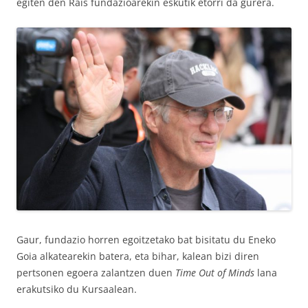
egiten den Rais fundazioarekin eskutik etorri da gurera.
Gaur, fundazio horren egoitzetako bat bisitatu du Eneko
Goia alkatearekin batera, eta bihar, kalean bizi diren
pertsonen egoera zalantzen duen
Time Out of Minds
lana
erakutsiko du Kursaalean.