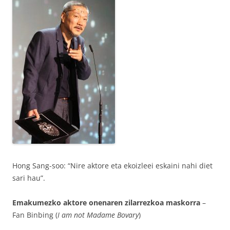
Hong Sang-soo: “Nire aktore eta ekoizleei eskaini nahi diet
sari hau”.
Emakumezko aktore onenaren zilarrezkoa maskorra
–
Fan Binbing (
I am not Madame Bovary
)