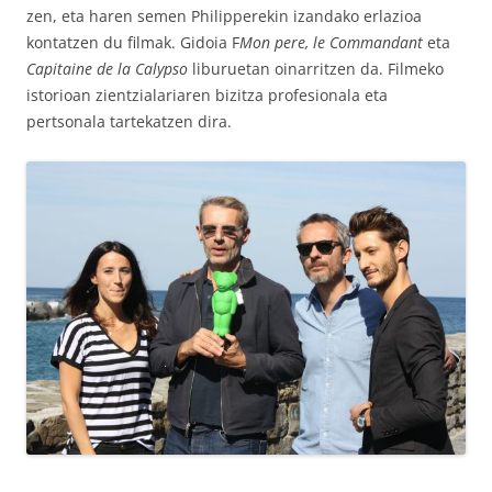
zen, eta haren semen Philipperekin izandako erlazioa
kontatzen du filmak. Gidoia F
Mon pere, le Commandant
eta
Capitaine de la Calypso
liburuetan oinarritzen da. Filmeko
istorioan zientzialariaren bizitza profesionala eta
pertsonala tartekatzen dira.