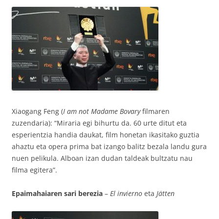
Xiaogang Feng (
I am not Madame Bovary
filmaren
zuzendaria): “Miraria egi bihurtu da. 60 urte ditut eta
esperientzia handia daukat, film honetan ikasitako guztia
ahaztu eta opera prima bat izango balitz bezala landu gura
nuen pelikula. Alboan izan dudan taldeak bultzatu nau
filma egitera”.
Epaimahaiaren sari berezia
–
El invierno
eta
Jätten