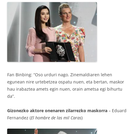
Fan Binbing: “Oso urduri nago. Zinemaldiaren lehen
egunean nire urtebetzea ospatu nuen, eta bertan, maskor
hau irabaztea amets egin nuen, orain ametsa egi bihurtu
da”.
Gizonezko aktore onenaren zilarrezko maskorra
– Eduard
Fernandez (
El hombre de las mil Caras
)