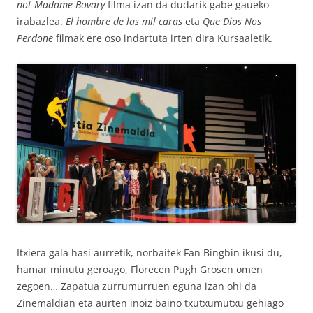
not Madame Bovary
filma izan da dudarik gabe gaueko
irabazlea.
El hombre de las mil caras
eta
Que Dios Nos
Perdone
filmak ere oso indartuta irten dira Kursaaletik.
Itxiera gala hasi aurretik, norbaitek Fan Bingbin ikusi du,
hamar minutu geroago, Florecen Pugh Grosen omen
zegoen… Zapatua zurrumurruen eguna izan ohi da
Zinemaldian eta aurten inoiz baino txutxumutxu gehiago