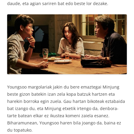
daude, eta agian sariren bat edo beste lor dezake.
Youngsoo margolariak jakin du bere emaztegai Minjung
beste gizon batekin izan zela kopa batzuk hartzen eta
harekin borroka egin zuela. Gau hartan bikoteak eztabaida
bat izango du, eta Minjung etxetik irtengo da, denbora-
tarte batean elkar ez ikustea komeni zaiela esanez.
Biharamunean, Youngsoo haren bila joango da, baina ez
du topatuko.