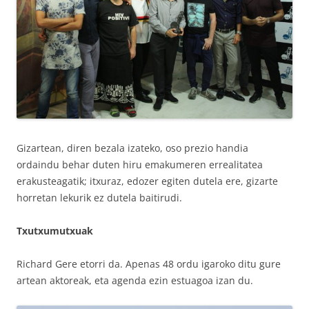
Gizartean, diren bezala izateko, oso prezio handia
ordaindu behar duten hiru emakumeren errealitatea
erakusteagatik; itxuraz, edozer egiten dutela ere, gizarte
horretan lekurik ez dutela baitirudi.
Txutxumutxuak
Richard Gere etorri da. Apenas 48 ordu igaroko ditu gure
artean aktoreak, eta agenda ezin estuagoa izan du.