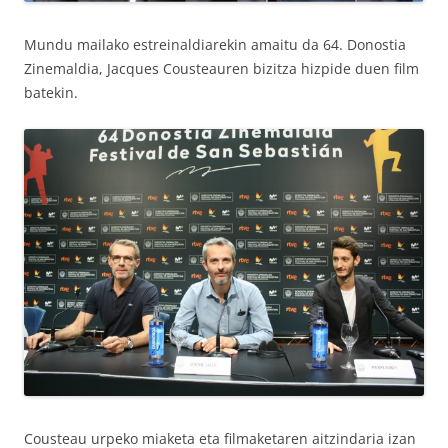
Mundu mailako estreinaldiarekin amaitu da 64. Donostia
Zinemaldia, Jacques Cousteauren bizitza hizpide duen film
batekin.
Cousteau urpeko miaketa eta filmaketaren aitzindaria izan