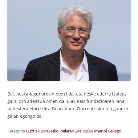
Bai, neska-lagunarekin etorri da, eta neska ederra izateaz
gain, oso adeitsua omen da. Biak Rais fundazioaren lana
babestera etorri dira Donostiara. Ziurrenik aktorea gaueko
galan egongo da.
Kategoria
Guztiak
2016(e)ko irailaren 24a
egilea
Imanol Gallego
.